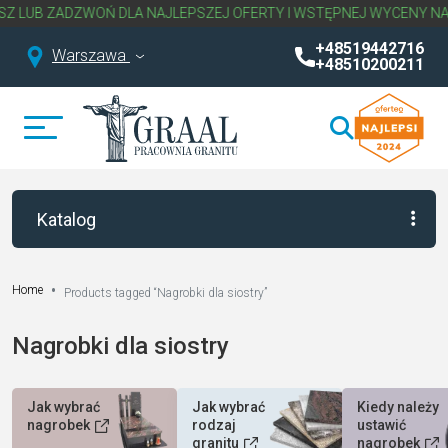
 ZADZWOŃ DLA NAJLEPSZEJ OFERTY I WSTĘPNEJ WYCENY NAGROBK
+48519442716
Warszawa
+48510200211
Katalog
Home
Products tagged “Nagrobki dla siostry”
Nagrobki dla siostry
Jak wybrać
Jak wybrać
Kiedy należy
nagrobek
rodzaj
ustawić
granitu
nagrobek