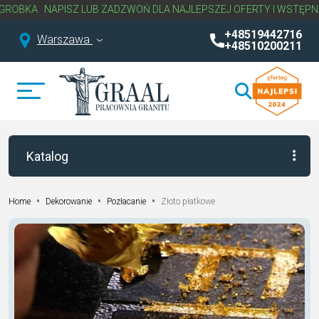
OBKA.
NAPISZ LUB ZADZWOŃ DLA NAJLEPSZEJ OFERTY I WSTĘPNE
+48519442716
Warszawa
+48510200211
Katalog
•
•
•
Złoto płatkowe
Home
Dekorowanie
Pozłacanie