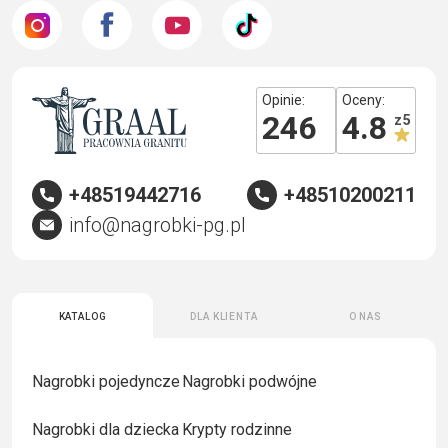
Opinie:
Oceny:
246
4.8
z 5
+48519442716
+48510200211
info@nagrobki-pg.pl
Katalog
Dla klienta
O nas
Nagrobki pojedyncze
Nagrobki podwójne
Nagrobki dla dziecka
Krypty rodzinne