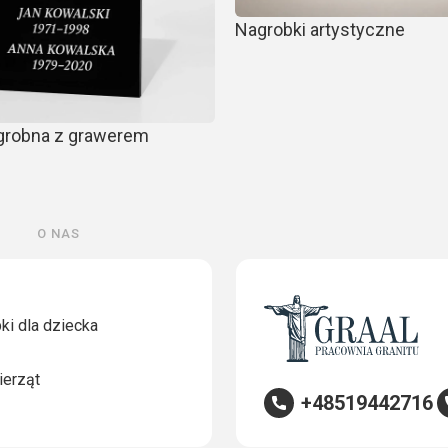
Nagrobki artystyczne
agrobna z grawerem
O nas
ki dla dziecka
ierząt
+48519442716