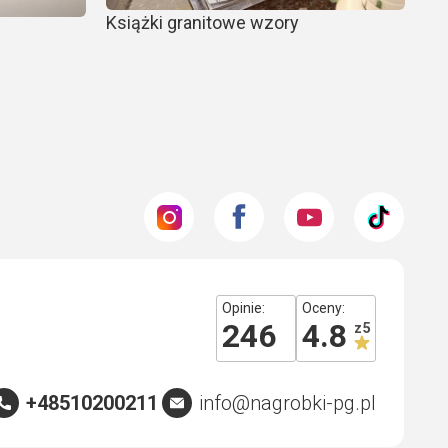
Książki granitowe wzory
El
Opinie:
Oceny:
246
4.8
z 5
+48510200211
info@nagrobki-pg.pl