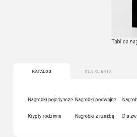
Grawerowanie portretu
Tablica n
Katalog
Dla klienta
Nagrobki pojedyncze
Nagrobki podwójne
Nagrob
Krypty rodzinne
Nagrobki z rzeźbą
Dla zw