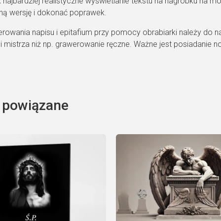
k najbardziej realistyczne wyświetlanie tekstu na nagrobku na m
ą wersję i dokonać poprawek.
rowania napisu i epitafium przy pomocy obrabiarki należy do na
i mistrza niż np. grawerowanie ręczne. Ważne jest posiadanie 
 powiązane