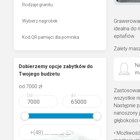
Rodzaje granitu
Grawerowani
Wybierz nagrobek
idealna do n
epitafiów.
Kod QR pamięci dla pomnika
Zalety masz
Na
Dobierzemy opcje zabytków do
ma
Twojego budżetu
od
7000
zł
Zastosowany
Od
do
wszystkie ni
Następnie p
nanoszony je
głębokości
• Możliwość