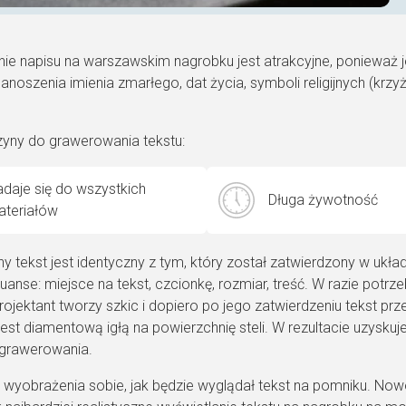
e napisu na warszawskim nagrobku jest atrakcyjne, ponieważ jest
anoszenia imienia zmarłego, dat życia, symboli religijnych (krzyże
yny do grawerowania tekstu:
daje się do wszystkich
Długa żywotność
teriałów
 tekst jest identyczny z tym, który został zatwierdzony w ukł
uanse: miejsce na tekst, czcionkę, rozmiar, treść. W razie potrz
rojektant tworzy szkic i dopiero po jego zatwierdzeniu tekst prz
st diamentową igłą na powierzchnię steli. W rezultacie uzyskuje 
 grawerowania.
 wyobrażenia sobie, jak będzie wyglądał tekst na pomniku. No