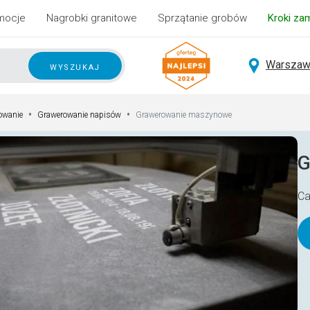
mocje
Nagrobki granitowe
Sprzątanie grobów
Kroki za
Warszaw
wyszukaj
•
•
Grawerowanie maszynowe
owanie
Grawerowanie napisów
G
Ca