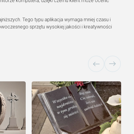
onitorze komputera, dzięki czemu klient może ocenić
jniższych. Tego typu aplikacja wymaga mniej czasu i
nowoczesnego sprzętu wysokiej jakości i kreatywności