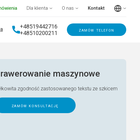
mówienia
Dla klienta
O nas
Kontakt
+48519442716
a
zamów telefon
+48510200211
rawerowanie maszynowe
łkowita zgodność zastosowanego tekstu ze szkicem
zamów konsultację