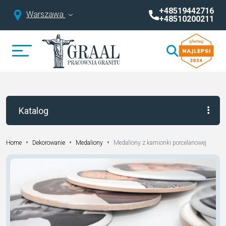
+48519442716
Warszawa
+48510200211
Katalog
•
•
•
Medaliony z kamionki porcelanowej
Home
Dekorowanie
Medaliony