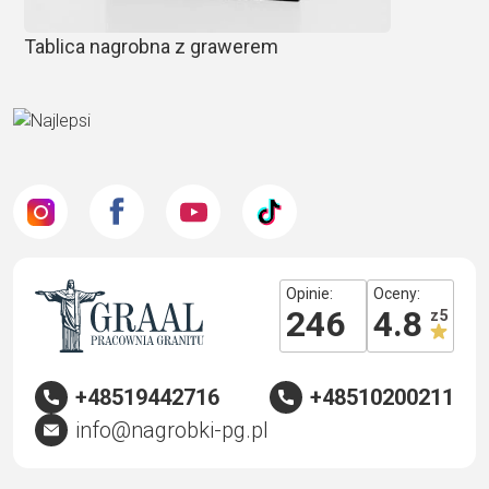
Tablica nagrobna z grawerem
Opinie:
Oceny:
246
4.8
z 5
+48519442716
+48510200211
info@nagrobki-pg.pl