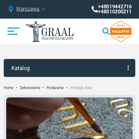
+48519442716
Warszawa
+48510200211
Katalog
•
•
•
Imitacja złota
Home
Dekorowanie
Pozłacanie