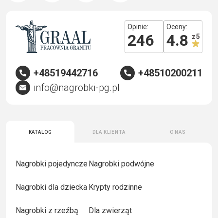
Opinie:
Oceny:
246
4.8
z 5
+48519442716
+48510200211
info@nagrobki-pg.pl
Katalog
Dla klienta
O nas
Nagrobki pojedyncze
Nagrobki podwójne
Nagrobki dla dziecka
Krypty rodzinne
Nagrobki z rzeźbą
Dla zwierząt