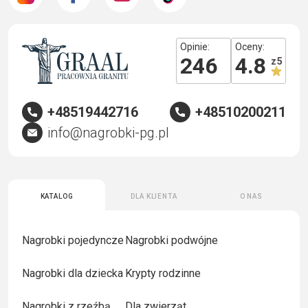
Opinie:
Oceny:
246
4.8
z 5
+48519442716
+48510200211
info@nagrobki-pg.pl
Katalog
Dla klienta
O nas
Nagrobki pojedyncze
Nagrobki podwójne
Nagrobki dla dziecka
Krypty rodzinne
Nagrobki z rzeźbą
Dla zwierząt