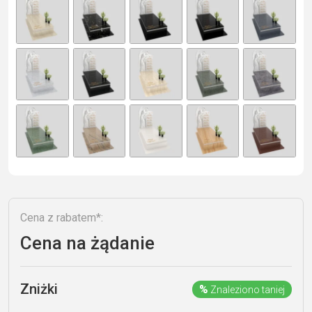
e
r
n
a
ti
v
e
:
Cena z rabatem*:
Cena na żądanie
Zniżki
%
Znaleziono taniej