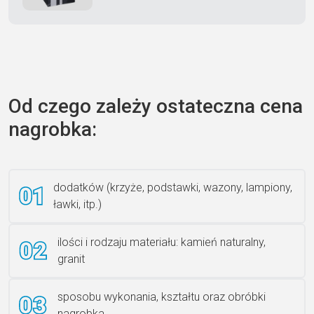
Zecero jaskółka 3150
Od czego zależy ostateczna cena
nagrobka:
Książka 2
dodatków (krzyże, podstawki, wazony, lampiony,
ławki, itp.)
Rzeźba ANZK-60-BR-L
ilości i rodzaju materiału: kamień naturalny,
granit
sposobu wykonania, kształtu oraz obróbki
Ławka granitowa LG 12
nagrobka