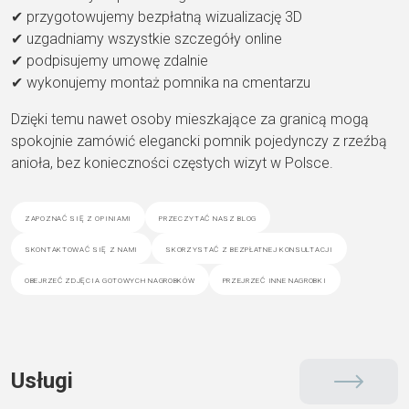
✔ przygotowujemy bezpłatną wizualizację 3D
✔ uzgadniamy wszystkie szczegóły online
✔ podpisujemy umowę zdalnie
✔ wykonujemy montaż pomnika na cmentarzu
Dzięki temu nawet osoby mieszkające za granicą mogą
spokojnie zamówić elegancki pomnik pojedynczy z rzeźbą
anioła, bez konieczności częstych wizyt w Polsce.
zapoznać się z opiniami
przeczytać nasz blog
skontaktować się z nami
skorzystać z bezpłatnej konsultacji
obejrzeć zdjęcia gotowych nagrobków
przejrzeć inne nagrobki
Usługi