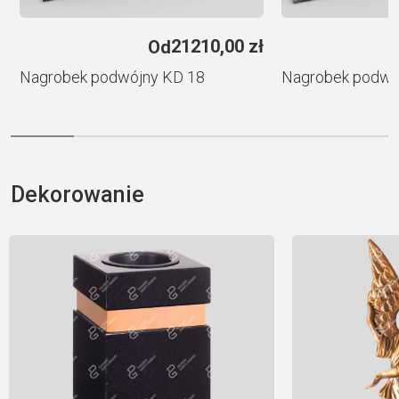
e
21210,00
zł
Od
i
Nagrobek podwójny KD 18
Nagrobek podwó
Dekorowanie