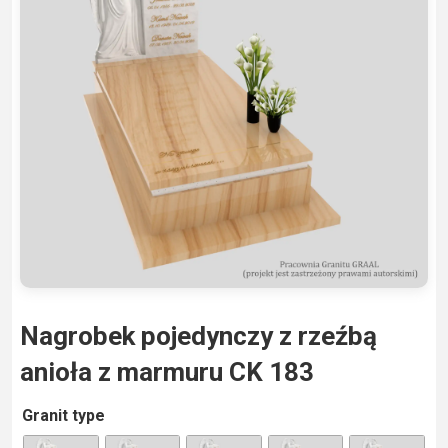
Nagrobek pojedynczy z rzeźbą
anioła z marmuru CK 183
A
Granit type
lt