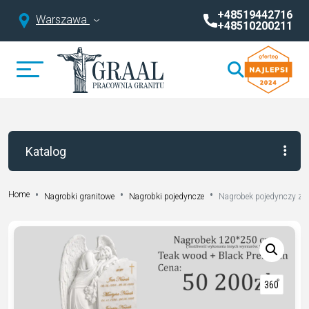
+48519442716
Warszawa
+48510200211
Katalog
Home
Nagrobki granitowe
Nagrobki pojedyncze
Nagrobek pojedynczy z 