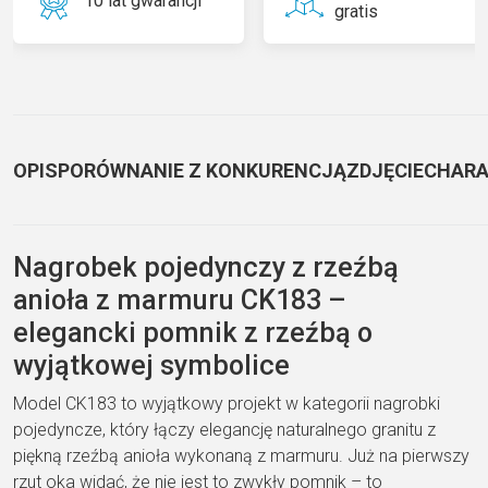
10 lat gwarancji
gratis
OPIS
PORÓWNANIE Z KONKURENCJĄ
ZDJĘCIE
CHARA
Nagrobek pojedynczy z rzeźbą
anioła z marmuru CK183 –
elegancki pomnik z rzeźbą o
wyjątkowej symbolice
Model CK183 to wyjątkowy projekt w kategorii nagrobki
pojedyncze, który łączy elegancję naturalnego granitu z
piękną rzeźbą anioła wykonaną z marmuru. Już na pierwszy
rzut oka widać, że nie jest to zwykły pomnik – to