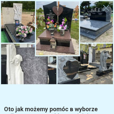
+48519442716
Warszawa
+48510200211
Katalog
Home
Nagrobki granitowe
Znicze
Elegancki znicz na cmentarz (L 20 13
Oto jak możemy pomóc в wyborze