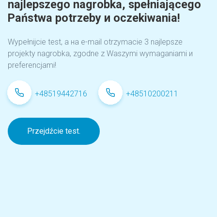
najlepszego nagrobka, spełniającego
Państwa potrzeby и oczekiwania!
Wypełnijcie test, а на e-mail otrzymacie 3 najlepsze
projekty nagrobka, zgodne z Waszymi wymaganiami и
preferencjami!
+48519442716
+48510200211
Przejdźcie test.
Elegancki znicz na cmentarz (L 20
13x13x24 cm)
Rozmiar: 13 x 13 x 24 cm