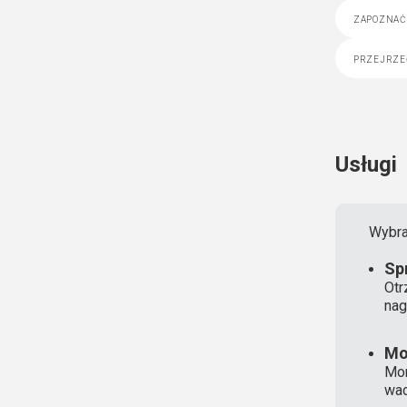
zapoznać 
przejrze
Usługi
Wybra
Sp
Otr
nag
Mo
Mon
wad