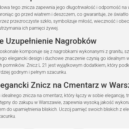
dowa tego znicza zapewnia jego długotrwałość i odporność na 
hroniąc go przed wiatrem i deszczem, co gwarantuje, że światło
rzez przezroczyste szkło, symbolizuje miłość, wieczność i obe
utrzymania ich pamięci żywej.
ne Uzupełnienie Nagrobków
doskonale komponuje się z nagrobkami wykonanymi z granitu, sz
Jego elegancki design i duchowe znaczenie czynią go idealnym 
h pomników. Znicz L 21 jest wyjątkowym dodatkiem, który podkr
rdziej godnym i pełnym szacunku.
legancki Znicz na Cmentarz w Wars
 idealnego znicza na cmentarz, który łączy w sobie elegancję, 
tępny do zakupu w Warszawie, zapewnia wysoką jakość wykonan
m do upamiętnienia bliskich. Uczcij pamięć swoich bliskich z el
zacunku.