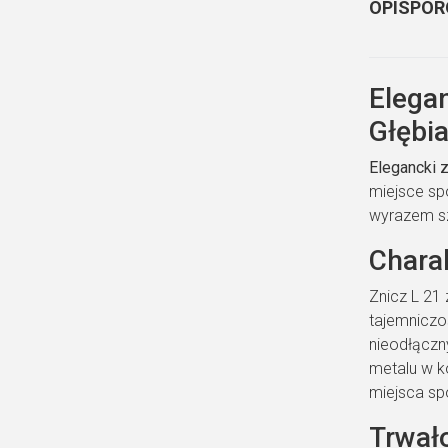
OPIS
POR
Elega
Głębi
Elegancki 
miejsce sp
wyrazem sz
Chara
Znicz L 21
tajemniczo
nieodłączn
metalu w k
miejsca sp
Trwał