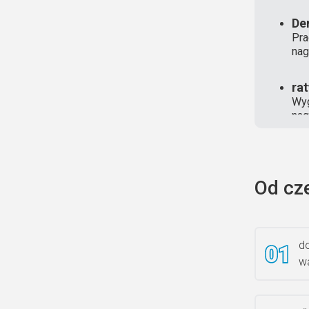
De
Pra
nag
ra
Wyg
nag
Od cz
do
wa