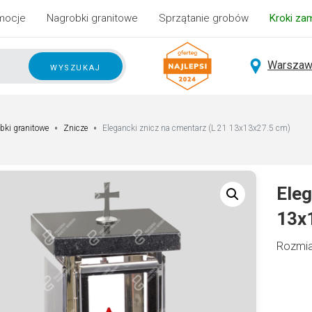
mocje
Nagrobki granitowe
Sprzątanie grobów
Kroki za
Warszaw
wyszukaj
bki granitowe
Znicze
Elegancki znicz na cmentarz (L 21 13x13x27.5 cm)
Eleg
13x
Rozmia