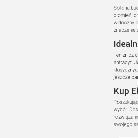
Solidna bu
płomień, c
widoczny p
znaczenie 
Ideal
Ten znicz 
antracyt. 
klasycznyc
jeszcze ba
Kup E
Poszukując
wybór. Dos
rozwiązanie
swojego s