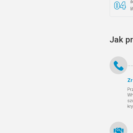
i
l
Jak p
Zr
Pr
Wh
sz
kr