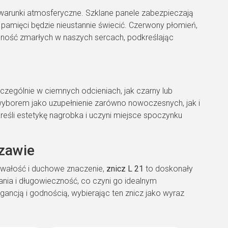
warunki atmosferyczne. Szklane panele zabezpieczają
 pamięci będzie nieustannie świecić. Czerwony płomień,
cność zmarłych w naszych sercach, podkreślając
czególnie w ciemnych odcieniach, jak czarny lub
wyborem jako uzupełnienie zarówno nowoczesnych, jak i
eśli estetykę nagrobka i uczyni miejsce spoczynku
zawie
trwałość i duchowe znaczenie,
znicz L 21
to doskonały
ia i długowieczność, co czyni go idealnym
egancją i godnością, wybierając ten znicz jako wyraz