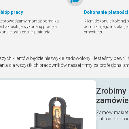
bióр pracy
Dokonanie płatności
zeprowadzamy montaż pomnika.
Klient dokonuje kolejnej 
ient akceptuje wykonaną pracę и
pomnik и jego instalację
konuje ostatecznej płatności.
cmentarzu.
szych klientów będzie niezwykle zadowolony! Jesteśmy pewni, 
nia dla wszystkich pracowników naszej firmy za profesjonaliz
Zrobimy 
zamówie
Zamów makietę
trafi on do pro