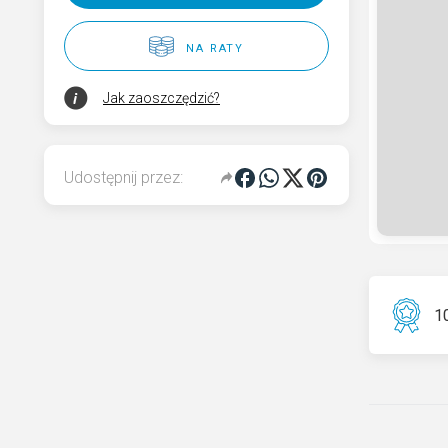
Rodzaje granitu
na raty
Wybierz nagrobek
Jak zaoszczędzić?
Kod QR pamięci dla pomnika
Udostępnij przez:
10