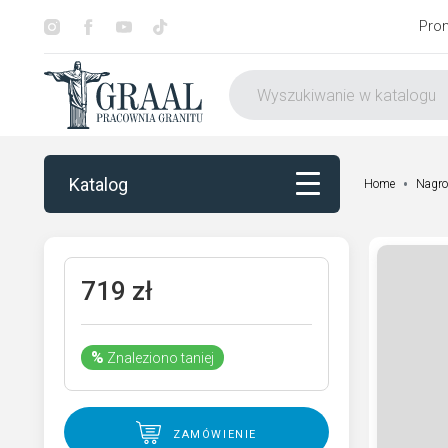
Pro
Katalog
Home
Nagro
Katalog
719
zł
Dekorowanie
%
Znaleziono taniej
Otoczenie nagrobka
Usługi
zamówienie