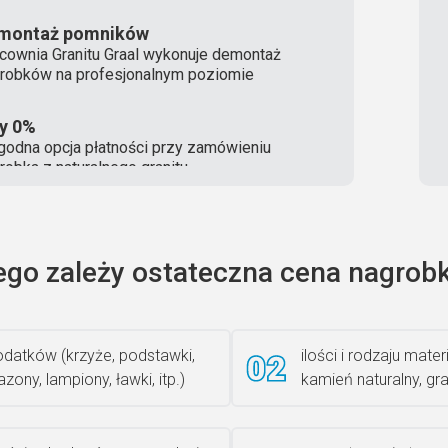
montaż pomników
cownia Granitu Graal wykonuje demontaż
robków na profesjonalnym poziomie
ty 0%
odna opcja płatności przy zamówieniu
robka z naturalnego granitu
ego zależy ostateczna cena nagrobk
datków (krzyże, podstawki,
ilości i rodzaju materi
zony, lampiony, ławki, itp.)
kamień naturalny, gra