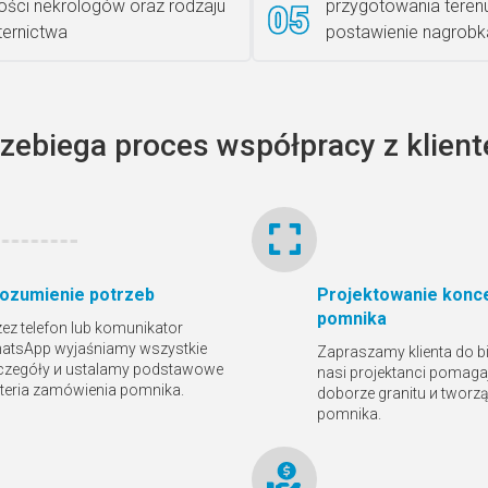
lości nekrologów oraz rodzaju
przygotowania teren
iternictwa
postawienie nagrobk
rzebiega proces współpracy z klien
ozumienie potrzeb
Projektowanie konce
pomnika
zez telefon lub komunikator
atsApp wyjaśniamy wszystkie
Zapraszamy klienta do bi
czegóły и ustalamy podstawowe
nasi projektanci pomaga
yteria zamówienia pomnika.
doborze granitu и tworz
pomnika.