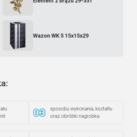
Element z brązu 29-351
Wazon WK 5 15x15x29
Zecero jaskółka 3150
a:
Książka 2
ału:
sposobu wykonania, kształtu
nit
oraz obróbki nagrobka