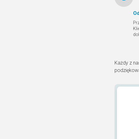
Od
Pr
Kl
do
Każdy z na
podziękowa