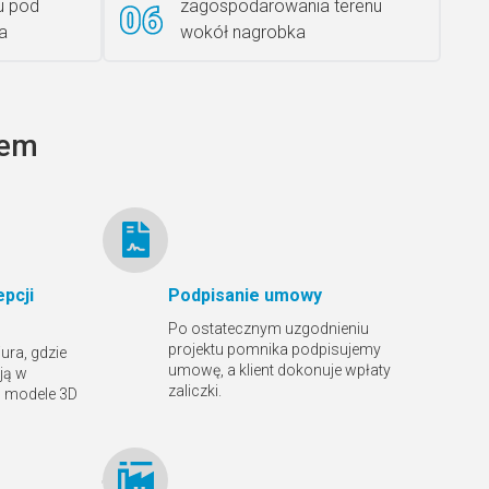
u pod
zagospodarowania terenu
Rzeźba ANZK-60-BR-L
a
wokół nagrobka
tem
Ławka granitowa LG 12
pcji
Podpisanie umowy
Po ostatecznym uzgodnieniu
projektu pomnika podpisujemy
ura, gdzie
umowę, a klient dokonuje wpłaty
ją w
zaliczki.
ą modele 3D