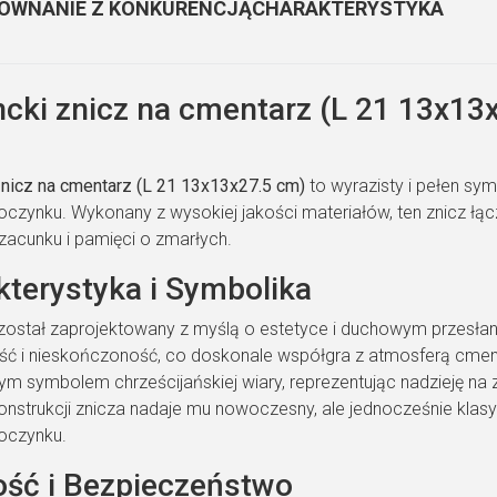
ÓWNANIE Z KONKURENCJĄ
CHARAKTERYSTYKA
ncki znicz na cmentarz (L 21 13x13
a
znicz na cmentarz (L 21 13x13x27.5 cm)
to wyrazisty i pełen sym
oczynku. Wykonany z wysokiej jakości materiałów, ten znicz łą
acunku i pamięci o zmarłych.
kterystyka i Symbolika
 został zaprojektowany z myślą o estetyce i duchowym przesłan
ść i nieskończoność, co doskonale współgra z atmosferą cment
ym symbolem chrześcijańskiej wiary, reprezentując nadzieję na 
onstrukcji znicza nadaje mu nowoczesny, ale jednocześnie klas
oczynku.
ość i Bezpieczeństwo