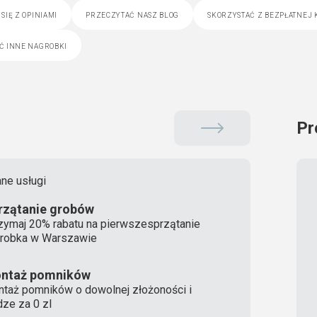
się z opiniami
przeczytać nasz blog
skorzystać z bezpłatnej 
ć inne nagrobki
Pr
ne usługi
rzątanie grobów
zymaj 20% rabatu na pierwszesprzątanie
robka w Warszawie
ntaż pomników
taż pomników o dowolnej złożoności i
ze za 0 zl