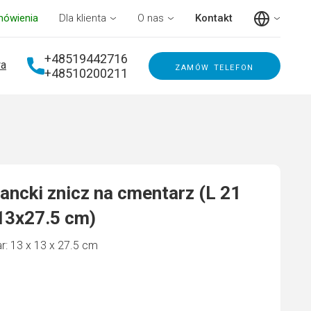
mówienia
Dla klienta
O nas
Kontakt
+48519442716
a
zamów telefon
+48510200211
ancki znicz na cmentarz (L 21
13x27.5 cm)
r: 13 x 13 x 27.5 cm