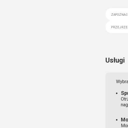
zapoznać 
przejrze
Usługi
Wybra
Sp
Otr
nag
Mo
Mon