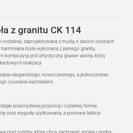
a z granitu CK 114
i rodzinnej, zaprojektowana z myślą o dwóch osobach
harmonijna bryła wykonana z jasnego granitu,
 kompozycji jest artystyczny grawer anioła, który
dardowych realizacji.
iązania eleganckiego, nowoczesnego, a jednocześnie
go czuwania nad bliskimi.
ęki przemyślanej proporcji i czytelnej formie.
ię oraz wygodę użytkowania, a pionowa tablica
a oraz rodziny, które chcą zachować spójną i godną