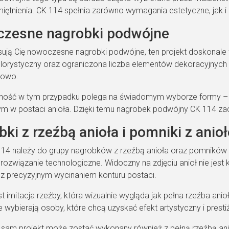
iętnienia. CK 114 spełnia zarówno wymagania estetyczne, jak i
zesne nagrobki podwójne
esują Cię nowoczesne nagrobki podwójne, ten projekt doskonale w
olorystyczny oraz ograniczona liczba elementów dekoracyjnych
sowo.
ość w tym przypadku polega na świadomym wyborze formy – 
ym w postaci anioła. Dzięki temu nagrobek podwójny CK 114 zac
ki z rzeźbą anioła i pomniki z anio
14 należy do grupy nagrobków z rzeźbą anioła oraz pomników 
rozwiązanie technologiczne. Widoczny na zdjęciu anioł nie jest
z precyzyjnym wycinaniem konturu postaci.
t imitacja rzeźby, która wizualnie wygląda jak pełna rzeźba anio
e wybierają osoby, które chcą uzyskać efekt artystyczny i prest
 sam projekt może zostać wykonany również z pełną rzeźbą ani