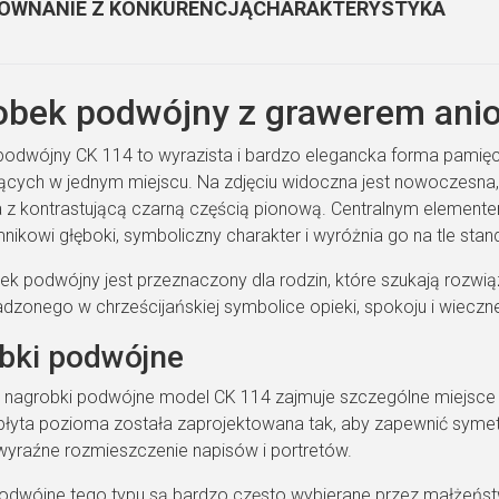
ÓWNANIE Z KONKURENCJĄ
CHARAKTERYSTYKA
bek podwójny z grawerem anioł
odwójny CK 114 to wyrazista i bardzo elegancka forma pamięc
cych w jednym miejscu. Na zdjęciu widoczna jest nowoczesna, 
 z kontrastującą czarną częścią pionową. Centralnym elementem
ikowi głęboki, symboliczny charakter i wyróżnia go na tle stan
ek podwójny jest przeznaczony dla rodzin, które szukają rozw
zonego w chrześcijańskiej symbolice opieki, spokoju i wieczne
bki podwójne
i nagrobki podwójne model CK 114 zajmuje szczególne miejsce dzi
łyta pozioma została zaprojektowana tak, aby zapewnić symetr
wyraźne rozmieszczenie napisów i portretów.
odwójne tego typu są bardzo często wybierane przez małżeństw