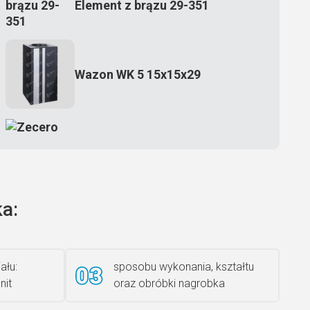
Element z brązu 29-351
Wazon WK 5 15x15x29
Zecero jaskółka 3150
a:
Książka 2
ału:
sposobu wykonania, kształtu
nit
oraz obróbki nagrobka
Rzeźba ANZK-60-BR-L