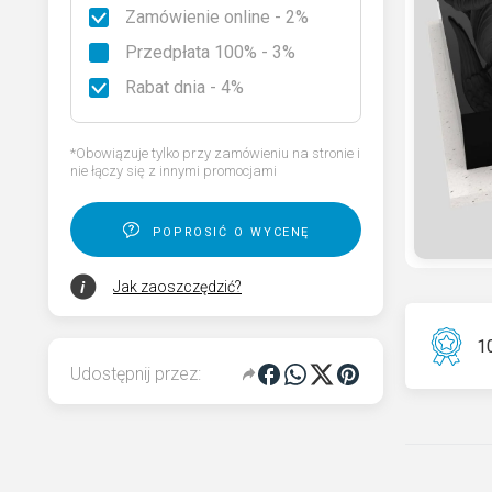
Zamówienie online - 2%
Rodzaje granitu
Przedpłata 100% - 3%
Wybierz nagrobek
Rabat dnia - 4%
Kod QR pamięci dla pomnika
*Obowiązuje tylko przy zamówieniu na stronie i
nie łączy się z innymi promocjami
poprosić o wycenę
Jak zaoszczędzić?
10
Udostępnij przez: