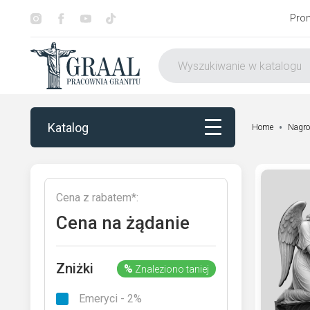
Pro
Katalog
Home
Nagro
Katalog
Cena z rabatem*:
Dekorowanie
Cena na żądanie
Otoczenie nagrobka
Zniżki
%
Znaleziono taniej
Usługi
Emeryci - 2%