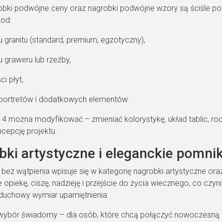
obki podwójne ceny oraz nagrobki podwójne wzory są ściśle
 od:
u granitu (standard, premium, egzotyczny),
 graweru lub rzeźby,
i płyt,
 portretów i dodatkowych elementów.
4 można modyfikować – zmieniać kolorystykę, układ tablic, ro
cepcję projektu.
bki artystyczne i eleganckie pomn
t bez wątpienia wpisuje się w kategorię nagrobki artystyczne o
 opiekę, ciszę, nadzieję i przejście do życia wiecznego, co czy
duchowy wymiar upamiętnienia.
wybór świadomy – dla osób, które chcą połączyć nowoczesną es