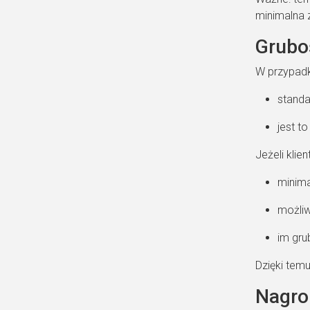
minimalna 
Gruboś
W przypadk
standa
jest t
Jeżeli klie
minima
możliw
im gru
Dzięki tem
Nagro