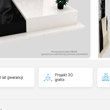
n
a
ti
v
e
:
Projekt 3D
 lat gwarancji
gratis