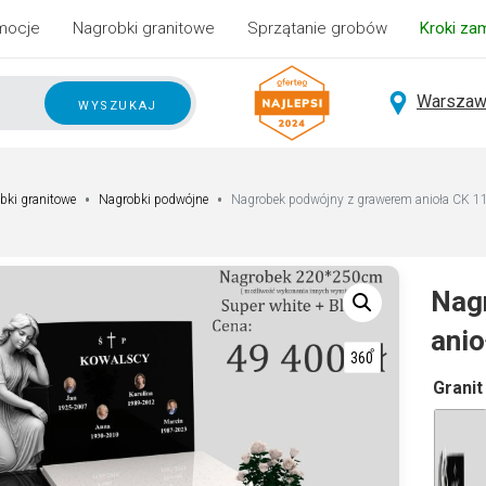
mocje
Nagrobki granitowe
Sprzątanie grobów
Kroki za
Warszaw
wyszukaj
bki granitowe
Nagrobki podwójne
Nagrobek podwójny z grawerem anioła CK 1
Nag
anio
A
Granit
lt
e
r