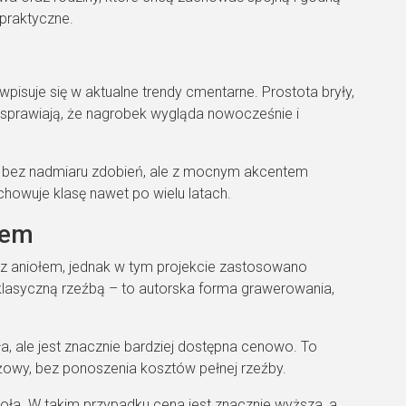
 praktyczne.
pisuje się w aktualne trendy cmentarne. Prostota bryły,
 sprawiają, że nagrobek wygląda nowocześnie i
bez nadmiaru zdobień, ale z mocnym akcentem
howuje klasę nawet po wielu latach.
łem
z aniołem, jednak w tym projekcie zastosowano
 klasyczną rzeźbą – to autorska forma grawerowania,
ła, ale jest znacznie bardziej dostępna cenowo. To
iżowy, bez ponoszenia kosztów pełnej rzeźby.
oła. W takim przypadku cena jest znacznie wyższa, a