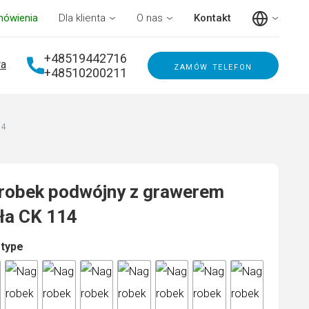
mówienia
Dla klienta
O nas
Kontakt
+48519442716
a
zamów telefon
+48510200211
14
robek podwójny z grawerem
ła CK 114
 type