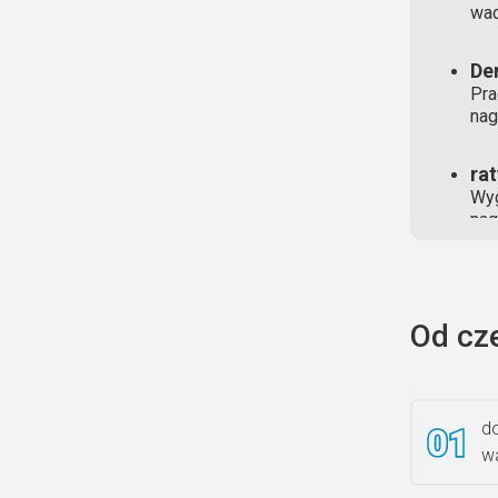
wad
De
Pra
nag
ra
Wyg
nag
Od cz
do
wa