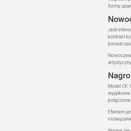
formę upam
Nowoc
Jeśli inter
kontrast k
ponadcza
Nowoczesn
artystyczn
Nagrob
Model CK 1
wyjątkowe 
połączona 
Efektem jes
rozwiązani
Ważne: ten