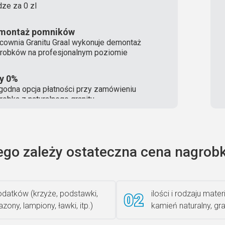
ze za 0 zl
montaż pomników
cownia Granitu Graal wykonuje demontaż
robków na profesjonalnym poziomie
ty 0%
odna opcja płatności przy zamówieniu
robka z naturalnego granitu
ego zależy ostateczna cena nagrobk
datków (krzyże, podstawki,
ilości i rodzaju materi
zony, lampiony, ławki, itp.)
kamień naturalny, gra