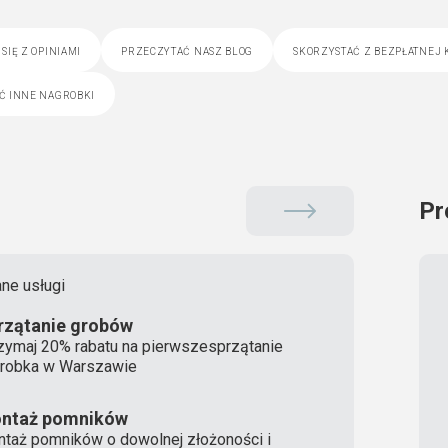
się z opiniami
przeczytać nasz blog
skorzystać z bezpłatnej 
ć inne nagrobki
Pr
ne usługi
rzątanie grobów
zymaj 20% rabatu na pierwszesprzątanie
robka w Warszawie
ntaż pomników
taż pomników o dowolnej złożoności i