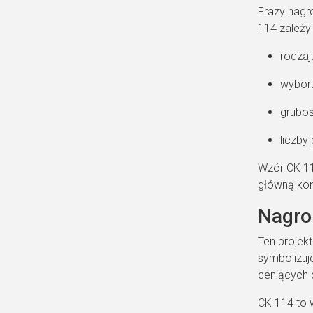
Frazy nagr
114 zależy
rodzaj
wyboru
grubośc
liczby
Wzór CK 11
główną kon
Nagro
Ten projek
symbolizuje
ceniących 
CK 114 to 