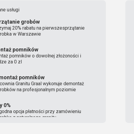
ne usługi
rzątanie grobów
zymaj 20% rabatu na pierwszesprzątanie
robka w Warszawie
ntaż pomników
taż pomników o dowolnej złożoności i
ze za 0 zl
montaż pomników
cownia Granitu Graal wykonuje demontaż
robków na profesjonalnym poziomie
ty 0%
odna opcja płatności przy zamówieniu
robka z naturalnego granitu