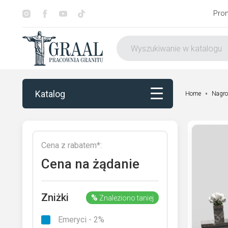
Pro
Katalog
Home
Nagro
Katalog
Cena z rabatem*:
Dekorowanie
Cena na żądanie
Otoczenie nagrobka
Zniżki
%
Znaleziono taniej
Usługi
Emeryci - 2%