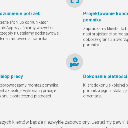
ozumienie potrzeb
Projektowanie konce
pomnika
zez telefon lub komunikator
atsApp wyjaśniamy wszystkie
Zapraszamy klienta do bi
czegóły и ustalamy podstawowe
nasi projektanci pomaga
yteria zamówienia pomnika.
doborze granitu и tworz
pomnika.
bióр pracy
Dokonanie płatności
zeprowadzamy montaż pomnika.
Klient dokonuje kolejnej 
ient akceptuje wykonaną pracę и
pomnik и jego instalację
konuje ostatecznej płatności.
cmentarzu.
szych klientów będzie niezwykle zadowolony! Jesteśmy pewni, 