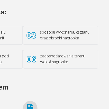
a:
Książka 2
ału:
sposobu wykonania, kształtu
nit
oraz obróbki nagrobka
Rzeźba ANZK-60-BR-L
u pod
zagospodarowania terenu
a
wokół nagrobka
Ławka granitowa LG 12
tem