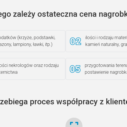
ego zależy ostateczna cena nagrobk
datków (krzyże, podstawki,
ilości i rodzaju materi
zony, lampiony, ławki, itp.)
kamień naturalny, gra
lości nekrologów oraz rodzaju
przygotowania teren
iternictwa
postawienie nagrobk
rzebiega proces współpracy z klien