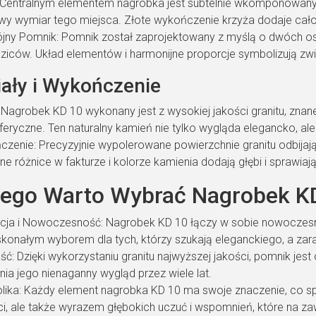
 Centralnym elementem nagrobka jest subtelnie wkomponowany kr
y wymiar tego miejsca. Złote wykończenie krzyża dodaje całoś
ny Pomnik: Pomnik został zaprojektowany z myślą o dwóch o
dziców. Układ elementów i harmonijne proporcje symbolizują zwi
iały i Wykończenie
: Nagrobek KD 10 wykonany jest z wysokiej jakości granitu, znan
eryczne. Ten naturalny kamień nie tylko wygląda elegancko, a
zenie: Precyzyjnie wypolerowane powierzchnie granitu odbijaj
tne różnice w fakturze i kolorze kamienia dodają głębi i sprawiaj
zego Warto Wybrać Nagrobek K
cja i Nowoczesność: Nagrobek KD 10 łączy w sobie nowoczesny 
konałym wyborem dla tych, którzy szukają eleganckiego, a 
ść: Dzięki wykorzystaniu granitu najwyższej jakości, pomnik jes
ia jego nienaganny wygląd przez wiele lat.
ika: Każdy element nagrobka KD 10 ma swoje znaczenie, co spra
i, ale także wyrazem głębokich uczuć i wspomnień, które na za