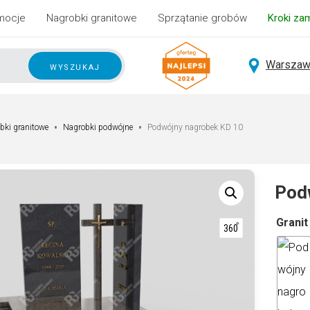
mocje
Nagrobki granitowe
Sprzątanie grobów
Kroki za
Warszaw
wyszukaj
bki granitowe
Nagrobki podwójne
Podwójny nagrobek KD 10
Pod
A
Granit
lt
e
r
n
a