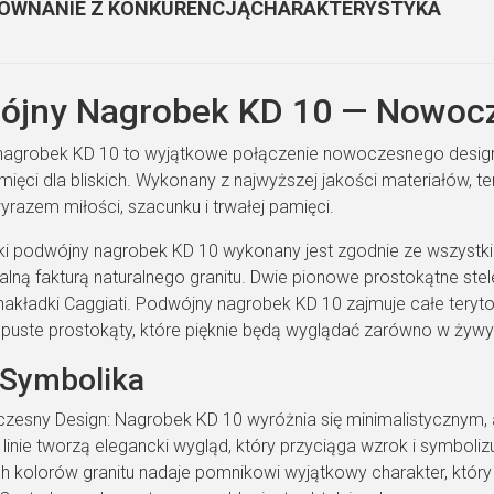
ÓWNANIE Z KONKURENCJĄ
CHARAKTERYSTYKA
ójny Nagrobek KD 10 — Nowoc
agrobek KD 10 to wyjątkowe połączenie nowoczesnego designu
ięci dla bliskich. Wykonany z najwyższej jakości materiałów, t
yrazem miłości, szacunku i trwałej pamięci.
cki podwójny nagrobek KD 10 wykonany jest zgodnie ze wszystkimi
nalną fakturą naturalnego granitu. Dwie pionowe prostokątne st
akładki Caggiati. Podwójny nagrobek KD 10 zajmuje całe teryto
puste prostokąty, które pięknie będą wyglądać zarówno w żywych
 Symbolika
esny Design: Nagrobek KD 10 wyróżnia się minimalistycznym,
 linie tworzą elegancki wygląd, który przyciąga wzrok i symbo
h kolorów granitu nadaje pomnikowi wyjątkowy charakter, który 