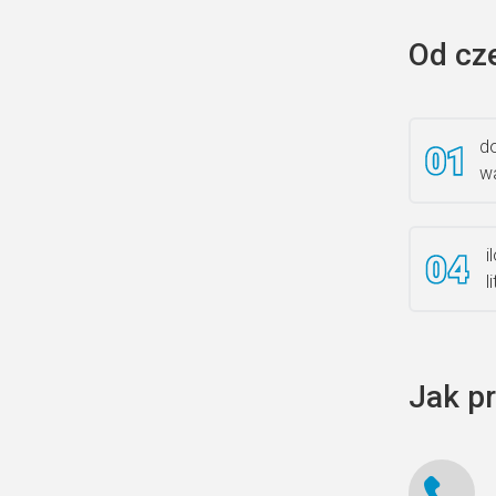
Od cz
do
wa
i
l
Jak p