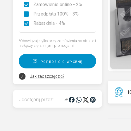
Zamówienie online - 2%
Rodzaje granitu
Przedpłata 100% - 3%
Wybierz nagrobek
Rabat dnia - 4%
Kod QR pamięci dla pomnika
*Obowiązuje tylko przy zamówieniu na stronie i
nie łączy się z innymi promocjami
poprosić o wycenę
Jak zaoszczędzić?
10
Udostępnij przez: