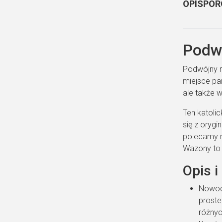
OPIS
POR
Podw
Podwójny n
miejsce pam
ale także w
Ten katoli
się z orygi
polecamy n
Wazony to 
Opis i
Nowocz
proste
różnyc