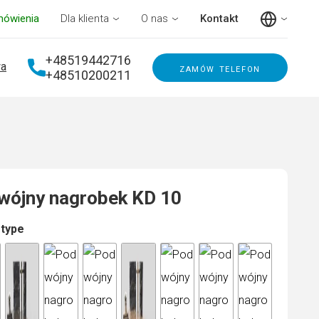
mówienia
Dla klienta
O nas
Kontakt
+48519442716
a
zamów telefon
+48510200211
wójny nagrobek KD 10
 type