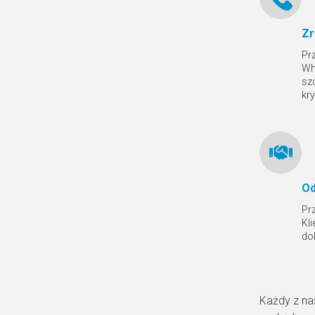
Zr
Pr
Wh
sz
kr
Od
Pr
Kl
do
Każdy z na