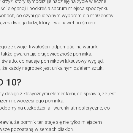
zyż, który symbolizuje nadzieję na życie wieczne i
ci elegancji i podkreśla sacrum miejsca spoczynku.
sobach, co czyni go idealnym wyborem dla małżeństw
ązek dwojga ludzi, który trwa nawet po śmierci.
ego ze swojej trwałości i odporności na warunki
le także gwarantuje długowieczność pomnika.
ą światło, co nadaje pomnikowi luksusowy wygląd.
ą, że każdy nagrobek jest unikalnym dziełem sztuki.
D 10?
design z klasycznymi elementami, co sprawia, że jest
zarazem nowoczesnego pomnika.
t odporny na uszkodzenia i warunki atmosferyczne, co
wia, że pomnik ten staje się nie tylko miejscem
wsze pozostaną w sercach bliskich.