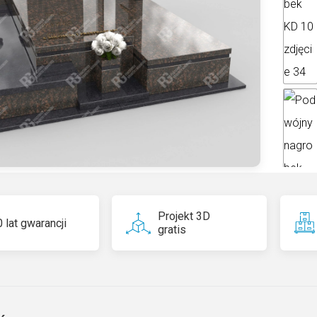
ti
v
e
:
Projekt 3D
 lat gwarancji
gratis