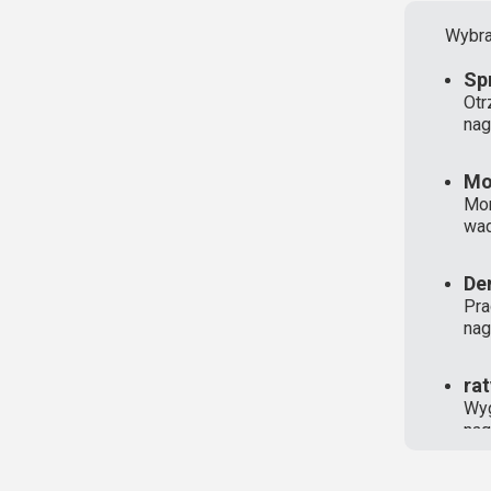
Wybra
Sp
Otr
nag
Mo
Mon
wad
De
Pra
nag
ra
Wyg
nag