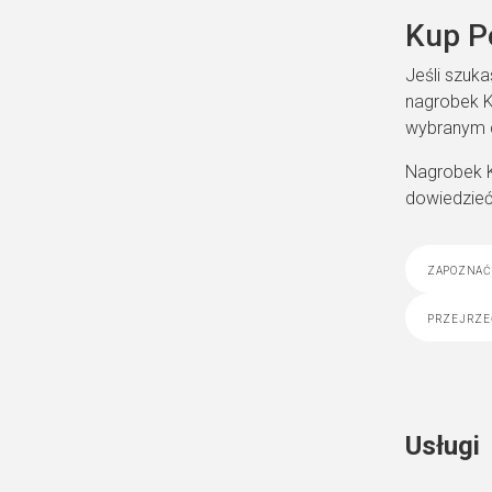
Kup P
Jeśli szuk
nagrobek K
wybranym c
Nagrobek KD
dowiedzieć
zapoznać 
przejrze
Usługi