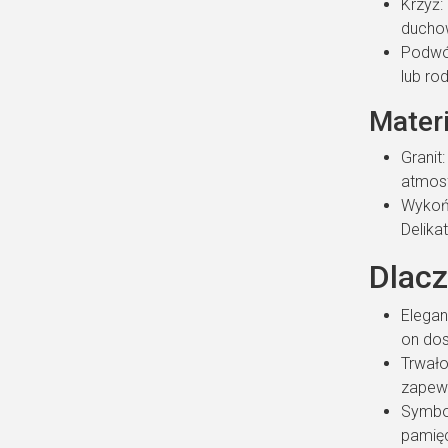
Krzyż:
duchow
Podwój
lub ro
Mater
Granit
atmosf
Wykońc
Delika
Dlac
Elegan
on dos
Trwało
zapewn
Symbol
pamięc