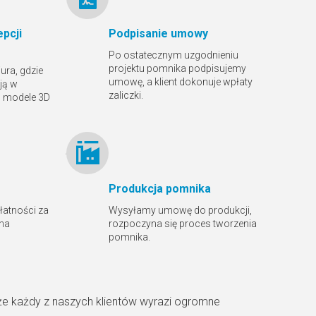
pcji
Podpisanie umowy
Po ostatecznym uzgodnieniu
projektu pomnika podpisujemy
ura, gdzie
umowę, a klient dokonuje wpłaty
ją w
zaliczki.
ą modele 3D
Produkcja pomnika
płatności za
Wysyłamy umowę do produkcji,
 na
rozpoczyna się proces tworzenia
pomnika.
że każdy z naszych klientów wyrazi ogromne