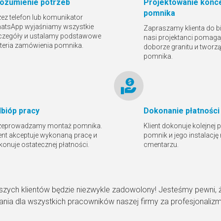
ozumienie potrzeb
Projektowanie konce
pomnika
zez telefon lub komunikator
atsApp wyjaśniamy wszystkie
Zapraszamy klienta do bi
czegóły и ustalamy podstawowe
nasi projektanci pomaga
yteria zamówienia pomnika.
doborze granitu и tworz
pomnika.
bióр pracy
Dokonanie płatności
zeprowadzamy montaż pomnika.
Klient dokonuje kolejnej 
ient akceptuje wykonaną pracę и
pomnik и jego instalację
konuje ostatecznej płatności.
cmentarzu.
szych klientów będzie niezwykle zadowolony! Jesteśmy pewni, 
nia dla wszystkich pracowników naszej firmy za profesjonaliz