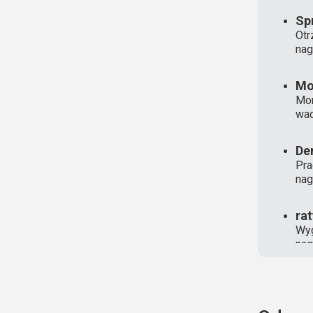
Sp
Otr
nag
Mo
Mon
wad
De
Pra
nag
ra
Wyg
nag