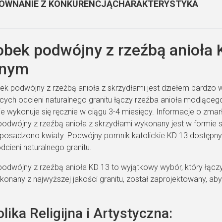
ÓWNANIE Z KONKURENCJĄ
CHARAKTERYSTYKA
bek podwójny z rzeźbą anioła 
dnym
ek podwójny z rzeźbą anioła z skrzydłami jest dziełem bardzo 
ących odcieni naturalnego granitu łączy rzeźba anioła modląceg
ie wykonuje się ręcznie w ciągu 3-4 miesięcy. Informacje o zma
odwójny z rzeźbą anioła z skrzydłami wykonany jest w formie s
i posadzono kwiaty. Podwójny pomnik katolickie KD 13 dostępny j
cieni naturalnego granitu.
odwójny z rzeźbą anioła KD 13 to wyjątkowy wybór, który łączy e
konany z najwyższej jakości granitu, został zaprojektowany, aby
ika Religijna i Artystyczna: