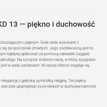
KD 13 — piękno i duchowość
wzruszającym i pięknym. Dwie stele wykonane z
o się za spoczynek zmarłych. Jego osobliwością jest to,
rłym najlepiej aplikować za pomocą nakładek Caggiati.
arkofagu. Na szczycie zrobiono niszę, w którą wysypano
est w wielu odcieniach. W naszej ofercie znajduje się
legancję z głęboką symboliką religijną. Ten piękny
 wiecznie upamiętniać życie bliskich w duchowej harmonii