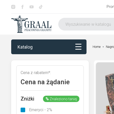
Pro
Katalog
Home
Nagro
Katalog
Cena z rabatem*:
Dekorowanie
Cena na żądanie
Otoczenie nagrobka
Zniżki
%
Znaleziono taniej
Usługi
Emeryci - 2%