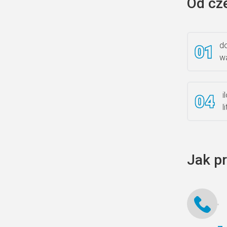
Od cz
do
wa
i
l
Jak p