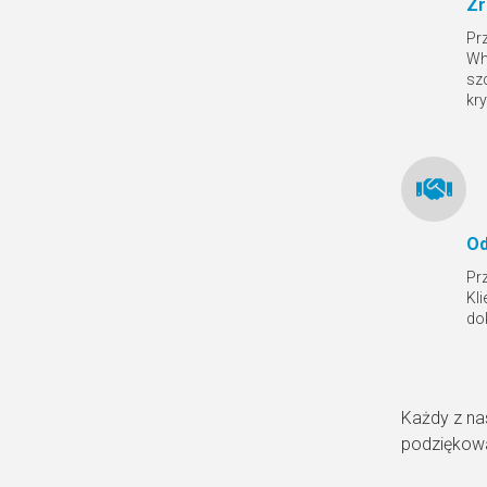
Zr
Pr
Wh
sz
kr
Od
Pr
Kl
do
Każdy z na
podziękowa