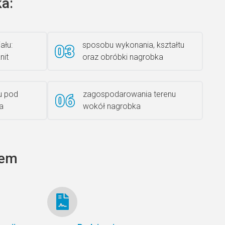
a:
Książka 2
ału:
sposobu wykonania, kształtu
nit
oraz obróbki nagrobka
Rzeźba ANZK-60-BR-L
u pod
zagospodarowania terenu
a
wokół nagrobka
Ławka granitowa LG 12
tem