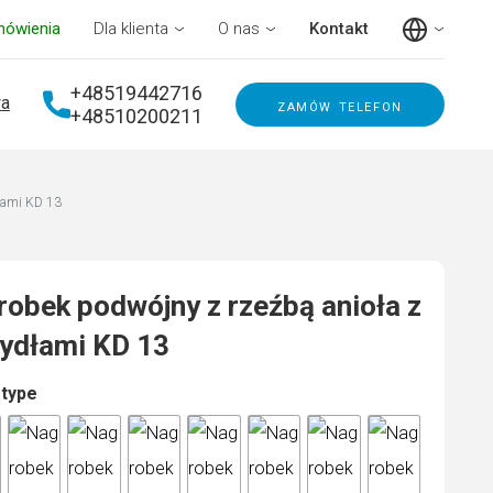
mówienia
Dla klienta
O nas
Kontakt
+48519442716
a
zamów telefon
+48510200211
dłami KD 13
obek podwójny z rzeźbą anioła z
zydłami KD 13
 type