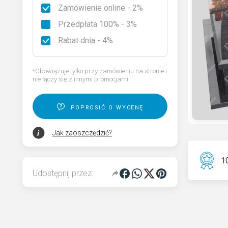
Zamówienie online - 2%
Rodzaje granitu
Przedpłata 100% - 3%
Wybierz nagrobek
Rabat dnia - 4%
Kod QR pamięci dla pomnika
*Obowiązuje tylko przy zamówieniu na stronie i
nie łączy się z innymi promocjami
poprosić o wycenę
Jak zaoszczędzić?
10
Udostępnij przez: