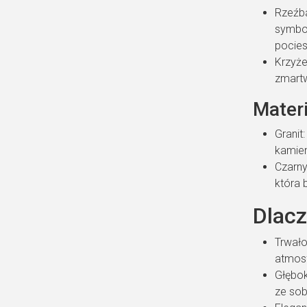
Rzeźba
symbol
pocies
Krzyże
zmartw
Materi
Granit
kamien
Czarny
która 
Dlac
Trwało
atmosf
Głębok
ze sob