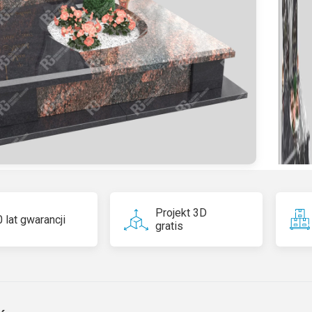
n
a
ti
v
e
:
Projekt 3D
 lat gwarancji
gratis