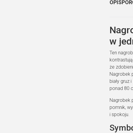
OPIS
POR
Nagro
w je
Ten nagrob
kontrastuj
że zdobien
Nagrobek p
biały gruz 
ponad 80 od
Nagrobek p
pomnik, wy
i spokoju.
Symbol