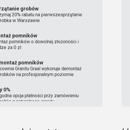
rzątanie grobów
zymaj 20% rabatu na pierwszesprzątanie
robka w Warszawie
ntaż pomników
taż pomników o dowolnej złożoności i
ze za 0 zl
montaż pomników
cownia Granitu Graal wykonuje demontaż
robków na profesjonalnym poziomie
ty 0%
odna opcja płatności przy zamówieniu
robka z naturalnego granitu