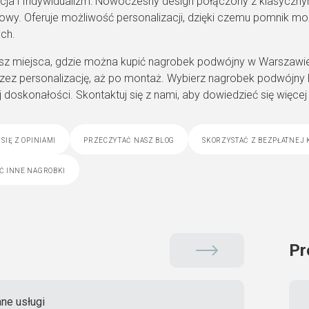
cja i Indywidualizm: Nowoczesny design połączony z klasyczny
owy. Oferuje możliwość personalizacji, dzięki czemu pomnik moż
ch.
asz miejsca, gdzie można kupić nagrobek podwójny w Warszawi
przez personalizację, aż po montaż. Wybierz nagrobek podwójny 
 doskonałości. Skontaktuj się z nami, aby dowiedzieć się więce
się z opiniami
przeczytać nasz blog
skorzystać z bezpłatnej 
ć inne nagrobki
Pr
ne usługi