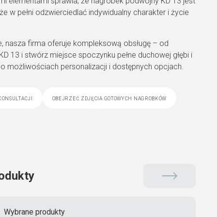
mi elementami sprawia, że nagrobek podwójny KD 13 jest
e w pełni odzwierciedlać indywidualny charakter i życie
e, nasza firma oferuje kompleksową obsługę – od
KD 13 i stwórz miejsce spoczynku pełne duchowej głębi i
j o możliwościach personalizacji i dostępnych opcjach.
konsultacji
obejrzeć zdjęcia gotowych nagrobków
odukty
Wybrane produkty