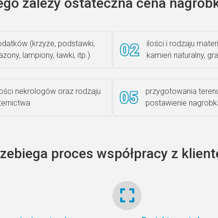
ego zależy ostateczna cena nagrobk
datków (krzyże, podstawki,
ilości i rodzaju materi
zony, lampiony, ławki, itp.)
kamień naturalny, gra
lości nekrologów oraz rodzaju
przygotowania teren
iternictwa
postawienie nagrobk
rzebiega proces współpracy z klien