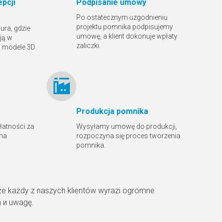
pcji
Podpisanie umowy
Po ostatecznym uzgodnieniu
projektu pomnika podpisujemy
ura, gdzie
umowę, a klient dokonuje wpłaty
ją w
zaliczki.
ą modele 3D
Produkcja pomnika
płatności za
Wysyłamy umowę do produkcji,
 na
rozpoczyna się proces tworzenia
pomnika.
że każdy z naszych klientów wyrazi ogromne
m и uwagę.