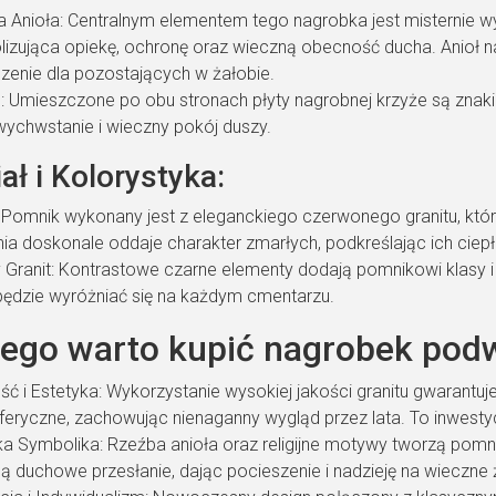
 Anioła: Centralnym elementem tego nagrobka jest misternie wy
izująca opiekę, ochronę oraz wieczną obecność ducha. Anioł n
zenie dla pozostających w żałobie.
: Umieszczone po obu stronach płyty nagrobnej krzyże są znakie
ychwstanie i wieczny pokój duszy.
ał i Kolorystyka:
: Pomnik wykonany jest z eleganckiego czerwonego granitu, który
ia doskonale oddaje charakter zmarłych, podkreślając ich ciepło
 Granit: Kontrastowe czarne elementy dodają pomnikowi klasy 
będzie wyróżniać się na każdym cmentarzu.
zego warto kupić nagrobek pod
ść i Estetyka: Wykorzystanie wysokiej jakości granitu gwarantu
eryczne, zachowując nienaganny wygląd przez lata. To inwestycj
a Symbolika: Rzeźba anioła oraz religijne motywy tworzą pomnik,
ą duchowe przesłanie, dając pocieszenie i nadzieję na wieczne 