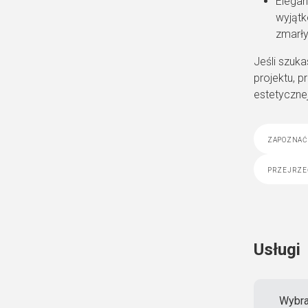
Elegan
wyjątk
zmarły
Jeśli szuk
projektu, 
estetycznej
zapoznać 
przejrze
Usługi
Wybra