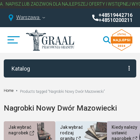
ISZ LUB ZADZWOŃ DLA NAJLEPSZEJ OFERTY I WSTĘPNEJ WYCENY 
+48519442716
Warszawa
+48510200211
Katalog
Home
Products tagged “Nagrobki Nowy Dwór Mazowiecki”
Nagrobki Nowy Dwór Mazowiecki
Jak wybrać
Jak wybrać
Kiedy należy
nagrobek
rodzaj
ustawić
granitu
nagrobek