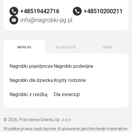
+48519442716
+48510200211
info@nagrobki-pg.pl
Katalog
Dla klienta
O nas
Nagrobki pojedyncze
Nagrobki podwójne
Nagrobki dla dziecka
Krypty rodzinne
Nagrobki z rzeźbą
Dla zwierząt
© 2026, Pracownia Granitu Sp. z.o.o
Wszelkie prawa zastrzeżone. Kopiowanie jakichkolwiek materiałów