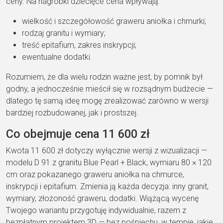
ceny. Na nagrobki dziecięce cena wpływają:
wielkość i szczegółowość graweru aniołka i chmurki;
rodzaj granitu i wymiary;
treść epitafium, zakres inskrypcji;
ewentualne dodatki.
Rozumiem, że dla wielu rodzin ważne jest, by pomnik był
godny, a jednocześnie mieścił się w rozsądnym budżecie —
dlatego tę samą ideę mogę zrealizować zarówno w wersji
bardziej rozbudowanej, jak i prostszej.
Co obejmuje cena 11 600 zł
Kwota 11 600 zł dotyczy wyłącznie wersji z wizualizacji —
modelu D 91 z granitu Blue Pearl + Black, wymiaru 80 × 120
cm oraz pokazanego graweru aniołka na chmurce,
inskrypcji i epitafium. Zmienia ją każda decyzja: inny granit,
wymiary, złożoność graweru, dodatki. Wiążącą wycenę
Twojego wariantu przygotuję indywidualnie, razem z
bezpłatnym projektem 3D — bez pośpiechu, w tempie, jakie