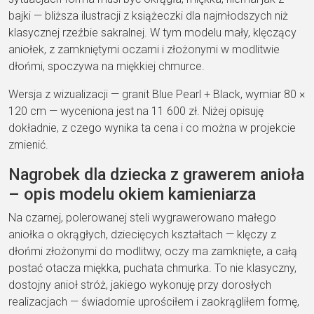
bajki — bliższa ilustracji z książeczki dla najmłodszych niż
klasycznej rzeźbie sakralnej. W tym modelu mały, klęczący
aniołek, z zamkniętymi oczami i złożonymi w modlitwie
dłońmi, spoczywa na miękkiej chmurce.
Wersja z wizualizacji — granit Blue Pearl + Black, wymiar 80 ×
120 cm — wyceniona jest na 11 600 zł. Niżej opisuję
dokładnie, z czego wynika ta cena i co można w projekcie
zmienić.
Nagrobek dla dziecka z grawerem anioła
– opis modelu okiem kamieniarza
Na czarnej, polerowanej steli wygrawerowano małego
aniołka o okrągłych, dziecięcych kształtach — klęczy z
dłońmi złożonymi do modlitwy, oczy ma zamknięte, a całą
postać otacza miękka, puchata chmurka. To nie klasyczny,
dostojny anioł stróż, jakiego wykonuję przy dorosłych
realizacjach — świadomie uprościłem i zaokrągliłem formę,