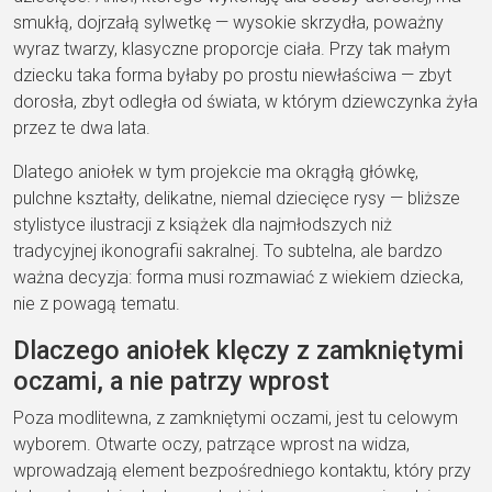
smukłą, dojrzałą sylwetkę — wysokie skrzydła, poważny
wyraz twarzy, klasyczne proporcje ciała. Przy tak małym
dziecku taka forma byłaby po prostu niewłaściwa — zbyt
dorosła, zbyt odległa od świata, w którym dziewczynka żyła
przez te dwa lata.
Dlatego aniołek w tym projekcie ma okrągłą główkę,
pulchne kształty, delikatne, niemal dziecięce rysy — bliższe
stylistyce ilustracji z książek dla najmłodszych niż
tradycyjnej ikonografii sakralnej. To subtelna, ale bardzo
ważna decyzja: forma musi rozmawiać z wiekiem dziecka,
nie z powagą tematu.
Dlaczego aniołek klęczy z zamkniętymi
oczami, a nie patrzy wprost
Poza modlitewna, z zamkniętymi oczami, jest tu celowym
wyborem. Otwarte oczy, patrzące wprost na widza,
wprowadzają element bezpośredniego kontaktu, który przy