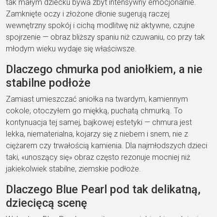
tak małym dziecku bywa zbyt intensywny emocjonalnie.
Zamknięte oczy i złożone dłonie sugerują raczej
wewnętrzny spokój i cichą modlitwę niż aktywne, czujne
spojrzenie — obraz bliższy spaniu niż czuwaniu, co przy tak
młodym wieku wydaje się właściwsze.
Dlaczego chmurka pod aniołkiem, a nie
stabilne podłoże
Zamiast umieszczać aniołka na twardym, kamiennym
cokole, otoczyłem go miękką, puchatą chmurką. To
kontynuacja tej samej, bajkowej estetyki — chmura jest
lekka, niematerialna, kojarzy się z niebem i snem, nie z
ciężarem czy trwałością kamienia. Dla najmłodszych dzieci
taki, «unoszący się» obraz często rezonuje mocniej niż
jakiekolwiek stabilne, ziemskie podłoże.
Dlaczego Blue Pearl pod tak delikatną,
dziecięcą scenę