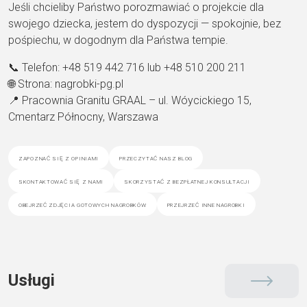
Jeśli chcieliby Państwo porozmawiać o projekcie dla
swojego dziecka, jestem do dyspozycji — spokojnie, bez
pośpiechu, w dogodnym dla Państwa tempie.
📞 Telefon: +48 519 442 716 lub +48 510 200 211
🌐 Strona: nagrobki-pg.pl
📍 Pracownia Granitu GRAAL – ul. Wóycickiego 15,
Cmentarz Północny, Warszawa
zapoznać się z opiniami
przeczytać nasz blog
skontaktować się z nami
skorzystać z bezpłatnej konsultacji
obejrzeć zdjęcia gotowych nagrobków
przejrzeć inne nagrobki
Usługi