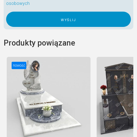
osobowych
A
l
Produkty powiązane
t
e
r
nowość
n
a
t
i
v
e
: