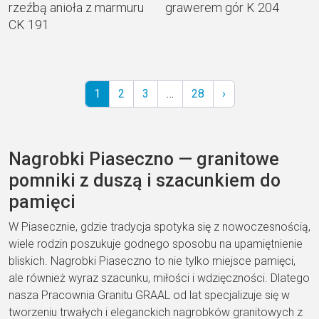
rzeźbą anioła z marmuru
grawerem gór K 204
CK 191
1
2
3
…
28
›
Nagrobki Piaseczno — granitowe
pomniki z duszą i szacunkiem do
pamięci
W Piasecznie, gdzie tradycja spotyka się z nowoczesnością,
wiele rodzin poszukuje godnego sposobu na upamiętnienie
bliskich. Nagrobki Piaseczno to nie tylko miejsce pamięci,
ale również wyraz szacunku, miłości i wdzięczności. Dlatego
nasza Pracownia Granitu GRAAL od lat specjalizuje się w
tworzeniu trwałych i eleganckich nagrobków granitowych z