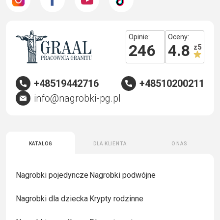
Opinie:
Oceny:
246
4.8
z 5
+48519442716
+48510200211
info@nagrobki-pg.pl
Katalog
Dla klienta
O nas
Nagrobki pojedyncze
Nagrobki podwójne
Nagrobki dla dziecka
Krypty rodzinne