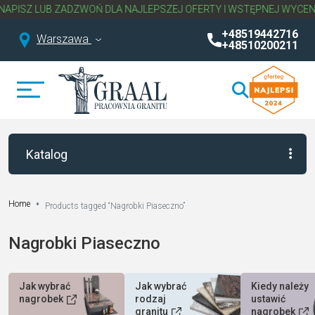
LUB ZADZWOŃ DLA NAJLEPSZEJ OFERTY I WSTĘPNEJ WYCENY NAGR
+48519442716
Warszawa
+48510200211
Katalog
Home
Products tagged “Nagrobki Piaseczno”
Nagrobki Piaseczno
Jak wybrać
Jak wybrać
Kiedy należy
nagrobek
rodzaj
ustawić
granitu
nagrobek