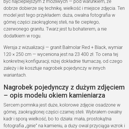
być najcieplejszym z możliwych — pod warunkiem, że
dobrze dobierze się technikę, wielkość i miejsce zdjęcia. Ten
model jest tego przykładem: duża, owalna fotografia w
górnej części zaokrąglonej steli, na tle ciepłego,
czerwonego granitu. Twarz jest tu bohaterem, a nie
dodatkiem w rogu.
Wersja z wizualizacji — granit Balmolar Red + Black, wymiar
120 × 250 cm — wyceniona jest na 23 400 zł. To cena tej
konkretnej konfiguracji; niżej dokładnie tłumaczę, od czego
zależy i ile kosztuje nagrobek pojedynczy w innych
wariantach.
Nagrobek pojedynczy z dużym zdjęciem
– opis modelu okiem kamieniarza
Sercem pomnika jest duże, kolorowe zdjęcie osadzone w
górnej, zaokrąglonej części czarnej steli. Wybrałem owalny
kadr i sporą wielkość, bo to działa: mała, prostokątna
fotografia „ginie” na kamieniu, a duży owal przyciąga wzrok i