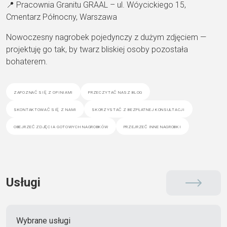
📍 Pracownia Granitu GRAAL – ul. Wóycickiego 15,
Cmentarz Północny, Warszawa
Nowoczesny nagrobek pojedynczy z dużym zdjęciem —
projektuję go tak, by twarz bliskiej osoby pozostała
bohaterem.
zapoznać się z opiniami
przeczytać nasz blog
skontaktować się z nami
skorzystać z bezpłatnej konsultacji
obejrzeć zdjęcia gotowych nagrobków
przejrzeć inne nagrobki
Usługi
Wybrane usługi