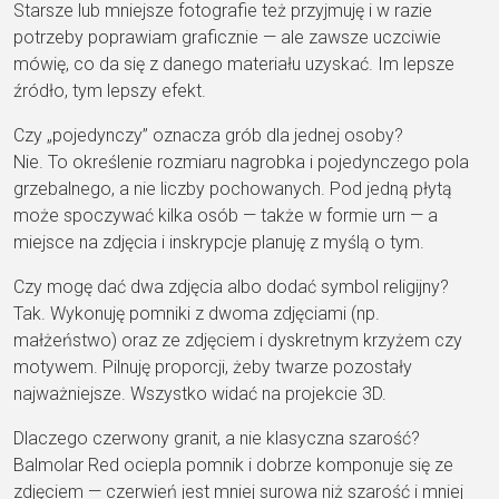
Starsze lub mniejsze fotografie też przyjmuję i w razie
potrzeby poprawiam graficznie — ale zawsze uczciwie
mówię, co da się z danego materiału uzyskać. Im lepsze
źródło, tym lepszy efekt.
Czy „pojedynczy” oznacza grób dla jednej osoby?
Nie. To określenie rozmiaru nagrobka i pojedynczego pola
grzebalnego, a nie liczby pochowanych. Pod jedną płytą
może spoczywać kilka osób — także w formie urn — a
miejsce na zdjęcia i inskrypcje planuję z myślą o tym.
Czy mogę dać dwa zdjęcia albo dodać symbol religijny?
Tak. Wykonuję pomniki z dwoma zdjęciami (np.
małżeństwo) oraz ze zdjęciem i dyskretnym krzyżem czy
motywem. Pilnuję proporcji, żeby twarze pozostały
najważniejsze. Wszystko widać na projekcie 3D.
Dlaczego czerwony granit, a nie klasyczna szarość?
Balmolar Red ociepla pomnik i dobrze komponuje się ze
zdjęciem — czerwień jest mniej surowa niż szarość i mniej