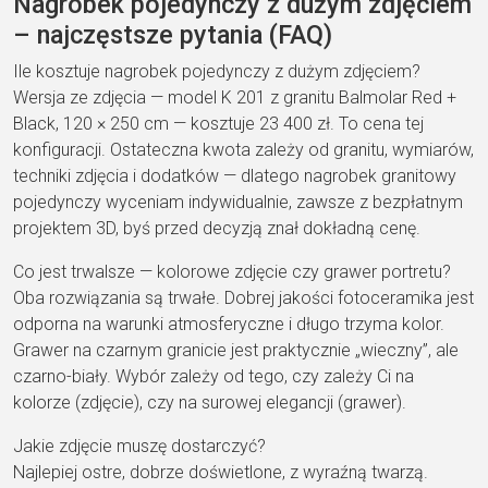
Nagrobek pojedynczy z dużym zdjęciem
– najczęstsze pytania (FAQ)
Ile kosztuje nagrobek pojedynczy z dużym zdjęciem?
Wersja ze zdjęcia — model K 201 z granitu Balmolar Red +
Black, 120 × 250 cm — kosztuje 23 400 zł. To cena tej
konfiguracji. Ostateczna kwota zależy od granitu, wymiarów,
techniki zdjęcia i dodatków — dlatego nagrobek granitowy
pojedynczy wyceniam indywidualnie, zawsze z bezpłatnym
projektem 3D, byś przed decyzją znał dokładną cenę.
Co jest trwalsze — kolorowe zdjęcie czy grawer portretu?
Oba rozwiązania są trwałe. Dobrej jakości fotoceramika jest
odporna na warunki atmosferyczne i długo trzyma kolor.
Grawer na czarnym granicie jest praktycznie „wieczny”, ale
czarno-biały. Wybór zależy od tego, czy zależy Ci na
kolorze (zdjęcie), czy na surowej elegancji (grawer).
Jakie zdjęcie muszę dostarczyć?
Najlepiej ostre, dobrze doświetlone, z wyraźną twarzą.