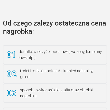
Zecero jaskółka 3150
Od czego zależy ostateczna cena
nagrobka:
Książka 2
dodatków (krzyże, podstawki, wazony, lampiony,
ławki, itp.)
Rzeźba ANZK-60-BR-L
ilości i rodzaju materiału: kamień naturalny,
granit
sposobu wykonania, kształtu oraz obróbki
Ławka granitowa LG 12
nagrobka