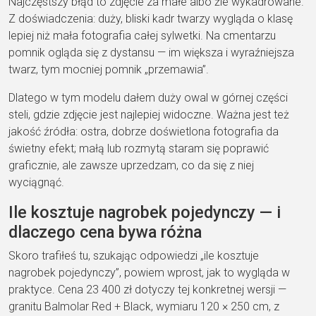
Najczęstszy błąd to zdjęcie za małe albo źle wykadrowane.
Z doświadczenia: duży, bliski kadr twarzy wygląda o klasę
lepiej niż mała fotografia całej sylwetki. Na cmentarzu
pomnik ogląda się z dystansu — im większa i wyraźniejsza
twarz, tym mocniej pomnik „przemawia”.
Dlatego w tym modelu dałem duży owal w górnej części
steli, gdzie zdjęcie jest najlepiej widoczne. Ważna jest też
jakość źródła: ostra, dobrze doświetlona fotografia da
świetny efekt; małą lub rozmytą staram się poprawić
graficznie, ale zawsze uprzedzam, co da się z niej
wyciągnąć.
Ile kosztuje nagrobek pojedynczy — i
dlaczego cena bywa różna
Skoro trafiłeś tu, szukając odpowiedzi „ile kosztuje
nagrobek pojedynczy”, powiem wprost, jak to wygląda w
praktyce. Cena 23 400 zł dotyczy tej konkretnej wersji —
granitu Balmolar Red + Black, wymiaru 120 × 250 cm, z