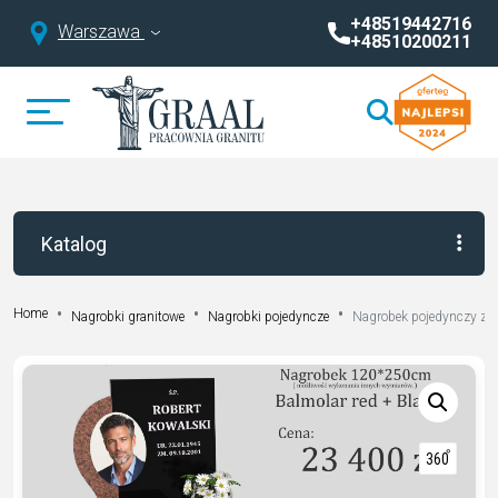
+48519442716
Warszawa
+48510200211
Katalog
Home
Nagrobki granitowe
Nagrobki pojedyncze
Nagrobek pojedynczy z 