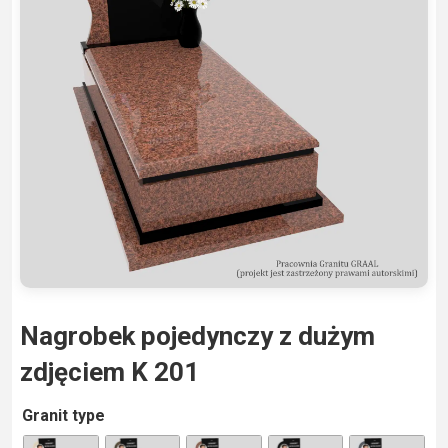
Nagrobek pojedynczy z dużym
zdjęciem K 201
A
Granit type
lt