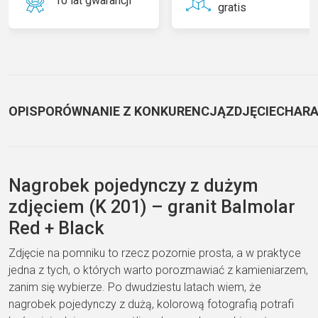
10 lat gwarancji
gratis
OPIS
PORÓWNANIE Z KONKURENCJĄ
ZDJĘCIE
CHARA
Nagrobek pojedynczy z dużym
zdjęciem (K 201) – granit Balmolar
Red + Black
Zdjęcie na pomniku to rzecz pozornie prosta, a w praktyce
jedna z tych, o których warto porozmawiać z kamieniarzem,
zanim się wybierze. Po dwudziestu latach wiem, że
nagrobek pojedynczy z dużą, kolorową fotografią potrafi