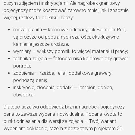
dużym zdjęciem i inskrypcjami. Ale nagrobek granitowy
pojedynczy może kosztować zarówno mniej, jak i znacznie
więcej, i zależy to od kilku rzeczy:
rodzaj granitu — kolorowe odmiany, jak Balmolar Red,
są droższe od popularnych szarości; ekskluzywne
kamienie jeszcze droższe;
wymiary — większy pomnik to więcej materiału i pracy;
technika zdjęcia — fotoceramika kolorowa czy grawer
portretu;
zdobienia — rzeźba, relief, dodatkowe grawery
podnoszą cenę;
inskrypcje, złocenia, dodatki — lampion, donica,
obwódka.
Dlatego uczciwa odpowiedź brzmi: nagrobek pojedynczy
cena to zawsze wycena indywidualna. Podana kwota to
punkt odniesienia dla wersji ze zdjęcia — Twój wariant
wyceniam dokładnie, razem z bezpłatnym projektem 3D.