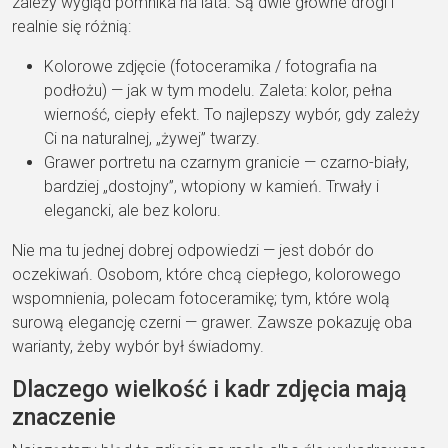
zależy wygląd pomnika na lata. Są dwie główne drogi i
realnie się różnią:
Kolorowe zdjęcie (fotoceramika / fotografia na
podłożu) — jak w tym modelu. Zaleta: kolor, pełna
wierność, ciepły efekt. To najlepszy wybór, gdy zależy
Ci na naturalnej, „żywej” twarzy.
Grawer portretu na czarnym granicie — czarno-biały,
bardziej „dostojny”, wtopiony w kamień. Trwały i
elegancki, ale bez koloru.
Nie ma tu jednej dobrej odpowiedzi — jest dobór do
oczekiwań. Osobom, które chcą ciepłego, kolorowego
wspomnienia, polecam fotoceramikę; tym, które wolą
surową elegancję czerni — grawer. Zawsze pokazuję oba
warianty, żeby wybór był świadomy.
Dlaczego wielkość i kadr zdjęcia mają
znaczenie