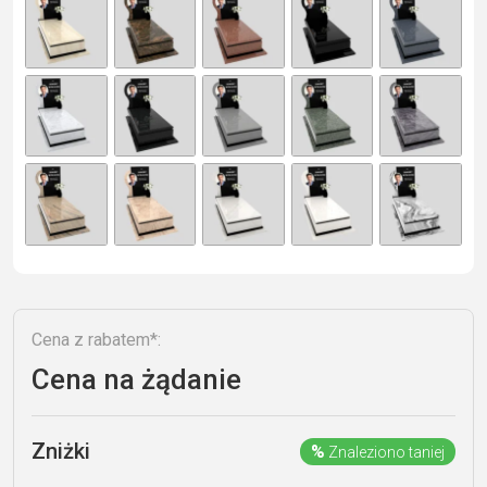
e
r
n
a
ti
v
e
:
Cena z rabatem*:
Cena na żądanie
Zniżki
%
Znaleziono taniej