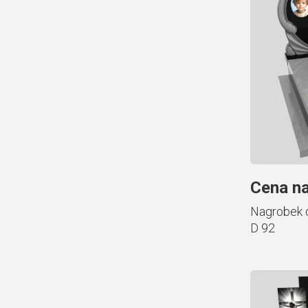
Cena na
Nagrobek d
D 92