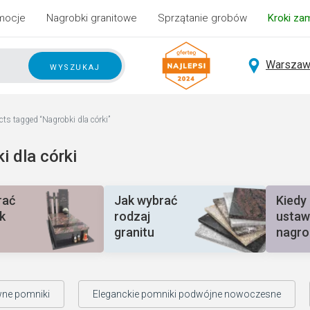
mocje
Nagrobki granitowe
Sprzątanie grobów
Kroki za
Warszaw
wyszukaj
ts tagged “Nagrobki dla córki”
i dla córki
rać
Jak wybrać
Kiedy
k
rodzaj
ustaw
granitu
nagro
wne pomniki
Eleganckie pomniki podwójne nowoczesne