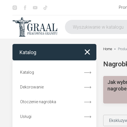
Pro
Home
Produc
Katalog
Nagrobk
Katalog
Jak wyb
Dekorowanie
nagrobe
Otoczenie nagrobka
Usługi
Pomniki z aniołem
Ekskluzy