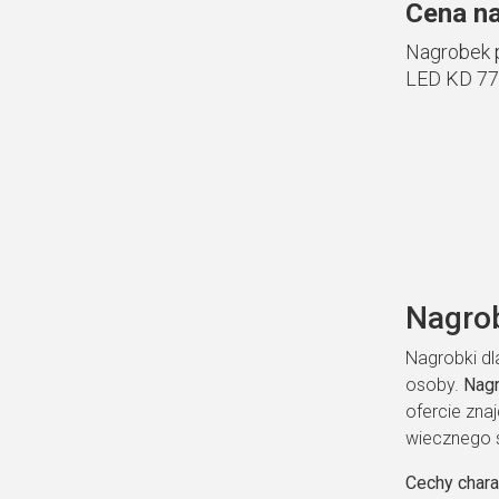
Cena na
Nagrobek 
LED KD 77
Nagrob
Nagrobki dl
osoby.
Nagr
ofercie zna
wiecznego s
Cechy chara