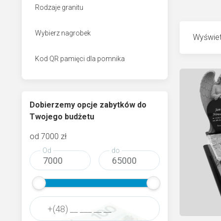
Rodzaje granitu
Wybierz nagrobek
Wyświet
Kod QR pamięci dla pomnika
Dobierzemy opcje zabytków do
Twojego budżetu
od
7000
zł
Od
do