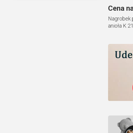
Cena na
Nagrobek 
anioła K 2