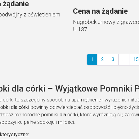
 żądanie
Cena na żądanie
podwójny z oświetleniem
Nagrobek urnowy z grawer
U 137
1
2
3
…
15
ki dla córki – Wyjątkowe Pomniki 
a córki to szczególny sposób na upamiętnienie i wyrażenie miło
obki dla córki
powinny odzwierciedlać osobowość i piękno życia
jdziesz różnorodne
pomniki dla córki
, które wyróżniają się zarów
poczynku pełne spokoju i miłości.
kterystyczne: