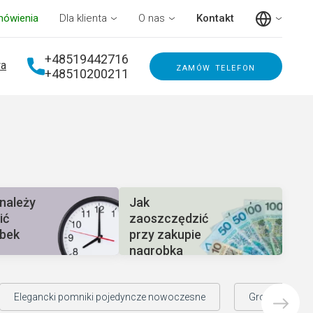
mówienia
Dla klienta
O nas
Kontakt
+48519442716
a
zamów telefon
+48510200211
 należy
Jak
ić
zaoszczędzić
bek
przy zakupie
nagrobka
Elegancki pomniki pojedyncze nowoczesne
Grobowce rod