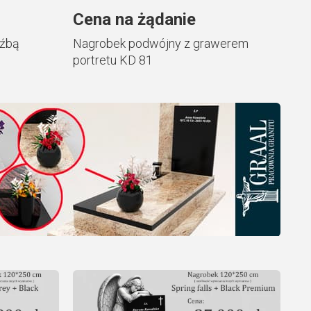
Cena na żądanie
eźbą
Nagrobek podwójny z grawerem
portretu KD 81