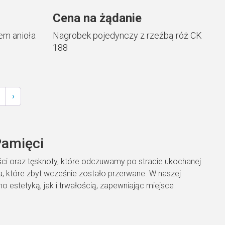
Cena na żądanie
em anioła
Nagrobek pojedynczy z rzeźbą róż CK
188
›
Pamięci
ści oraz tęsknoty, które odczuwamy po stracie ukochanej
, które zbyt wcześnie zostało przerwane. W naszej
no estetyką, jak i trwałością, zapewniając miejsce