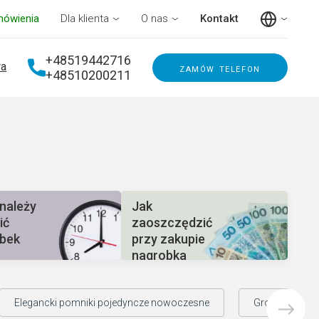
mówienia
Dla klienta
O nas
Kontakt
+48519442716
a
zamów telefon
+48510200211
 należy
Jak
ić
zaoszczędzić
bek
przy zakupie
nagrobka
Elegancki pomniki pojedyncze nowoczesne
Grobowce rod