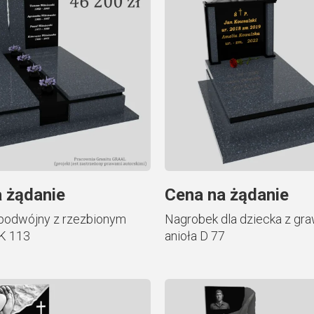
 żądanie
Cena na żądanie
podwójny z rzezbionym
Nagrobek dla dziecka z gr
K 113
anioła D 77