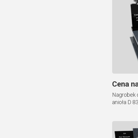
Cena na
Nagrobek 
anioła D 8