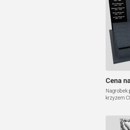
Cena na
Nagrobek 
krzyzem C