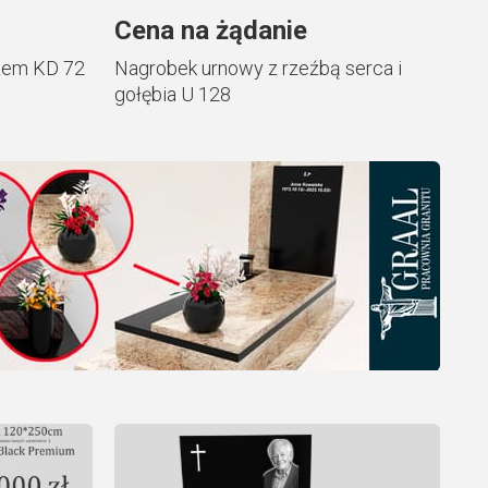
Cena na żądanie
żem KD 72
Nagrobek urnowy z rzeźbą serca i
gołębia U 128