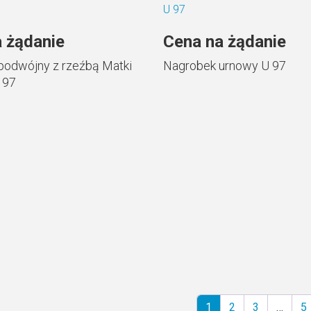
 żądanie
Cena na żądanie
podwójny z rzeźbą Matki
Nagrobek urnowy U 97
 97
1
2
3
…
5