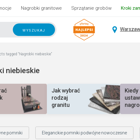
mocje
Nagrobki granitowe
Sprzątanie grobów
Kroki za
Warszaw
wyszukaj
cts tagged “Nagrobki niebieskie”
i niebieskie
rać
Jak wybrać
Kiedy
k
rodzaj
ustaw
granitu
nagro
wne pomniki
Eleganckie pomniki podwójne nowoczesne