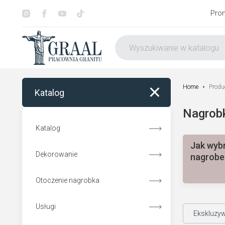
Pro
Home
Produ
Katalog
Nagrobk
Katalog
Jak wyb
Dekorowanie
nagrobe
Otoczenie nagrobka
Usługi
Pomniki z aniołem
Ekskluzy