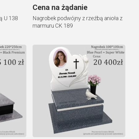
Cena na żądanie
ą U 138
Nagrobek podwójny z rzeźbą anioła z
marmuru CK 189