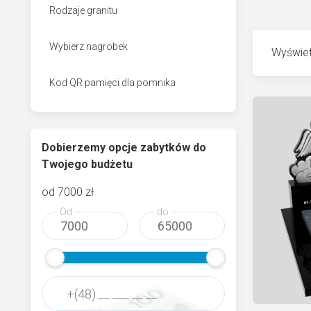
Rodzaje granitu
Wybierz nagrobek
Wyświet
Kod QR pamięci dla pomnika
Dobierzemy opcje zabytków do
Twojego budżetu
od
7000
zł
Od
do