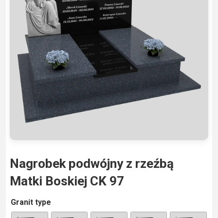
Nagrobek podwójny z rzeźbą
Matki Boskiej CK 97
A
Granit type
lt