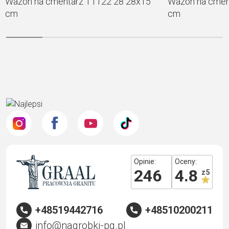
Wazon na cmentarz Т1122 28 28х15
Wazon na cmen
cm
cm
Opinie:
Oceny:
246
4.8
z 5
+48519442716
+48510200211
info@nagrobki-pg.pl