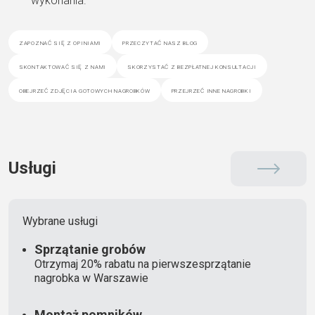
wykonania.
zapoznać się z opiniami
przeczytać nasz blog
skontaktować się z nami
skorzystać z bezpłatnej konsultacji
obejrzeć zdjęcia gotowych nagrobków
przejrzeć inne nagrobki
Usługi
Wybrane usługi
Sprzątanie grobów
Otrzymaj 20% rabatu na pierwszesprzątanie
nagrobka w Warszawie
Montaż pomników