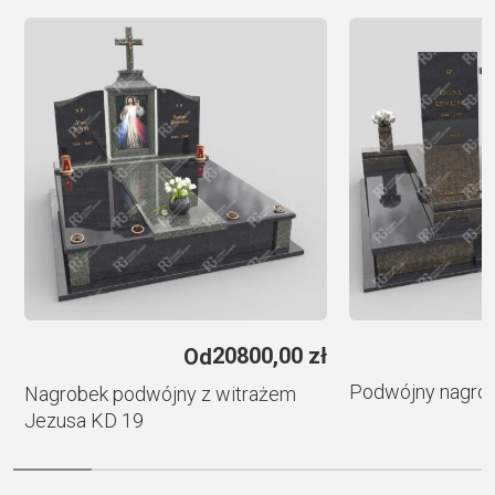
e
r
n
a
t
i
v
e
:
e
20800,00
zł
Od
Podwójny nagro
Nagrobek podwójny z witrażem
Jezusa KD 19