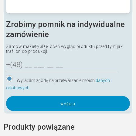
Zrobimy pomnik na indywidualne
zamówienie
Zamów makietę 3D и oceń wygląd produktu przed tym jak
trafi on do produkcji
Wyrażam zgodę na przetwarzanie moich
danych
osobowych
A
l
Produkty powiązane
t