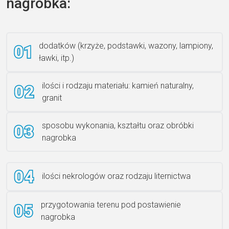
nagrobka:
Książka 2
dodatków (krzyże, podstawki, wazony, lampiony,
ławki, itp.)
Rzeźba ANZK-60-BR-L
ilości i rodzaju materiału: kamień naturalny,
granit
sposobu wykonania, kształtu oraz obróbki
Ławka granitowa LG 12
nagrobka
ilości nekrologów oraz rodzaju liternictwa
przygotowania terenu pod postawienie
nagrobka