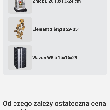
Znicz L 20 13x13x24 cm
Element z brązu 29-351
Wazon WK 5 15x15x29
Zecero jaskółka 3150
Od czego zależy ostateczna cena