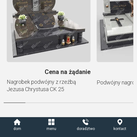
t
i
v
e
:
e
Cena na żądanie
Nagrobek podwójny z rzeźbą
Podwójny nagro
Jezusa Chrystusa CK 25
Dekorowanie
dom
menu
doradztwo
kontact