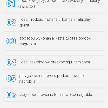
dodatków (krzyże, podstawki, wazony, lampiony,
ławki, itp.)
Rzeźba ANZK-60-BR-L
ilości i rodzaju materiału: kamień naturalny,
granit
sposobu wykonania, kształtu oraz obróbki
Ławka granitowa LG 12
nagrobka
ilości nekrologów oraz rodzaju liternictwa
przygotowania terenu pod postawienie
nagrobka
zagospodarowania terenu wokół nagrobka