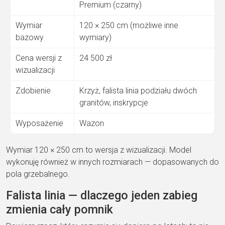
Premium (czarny)
Wymiar
120 × 250 cm (możliwe inne
bazowy
wymiary)
Cena wersji z
24 500 zł
wizualizacji
Zdobienie
Krzyż,
falista linia podziału dwóch
granitów,
inskrypcje
Wyposażenie
Wazon
Wy
miar 120 × 250 cm to wersja z
wizualizacji. Model
wykonuję również w
innych
rozmiarach —
dopasowanych do
pola
grzebalnego.
Falista
linia — dlaczego
jeden zabieg
zmienia
cały pomnik