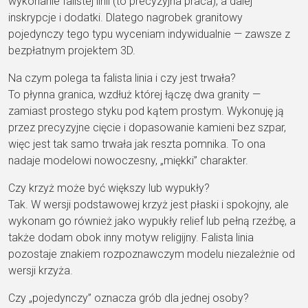
wykonanie falistej
linii (to precyzyjna praca), a dalej
inskrypcje i dodatki. Dlatego
nagrobek granitowy
pojedynczy tego typu
wyceniam indywidualnie — zawsze z
bezpłatnym projektem 3D.
Na czym polega ta falista linia i czy jest trwała?
To płynna granica,
wzdłuż której łączę dwa granity
—
zamiast prostego styku pod kątem
prostym. Wykonuję ją
przez precyzyjne
cięcie i dopasowanie kamieni bez
szpar,
więc jest tak samo trwała jak
reszta pomnika. To ona
nadaje modelowi nowoczesny,
„miękki” charakter.
Czy krzyż może być większy lub wypukły?
Tak. W wersji
podstawowej krzyż jest płaski i
spokojny, ale
wykonam go
również jako wypukły relief lub
pełną rzeźbę, a
także dodam
obok inny motyw
religijny. Falista linia
pozostaje
znakiem rozpoznawczym modelu
niezależnie od
wersji krzyża.
Czy „pojedynczy” oznacza grób dla jednej osoby?