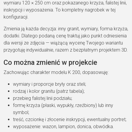
wymiaru 120 × 250 cm
oraz pokazanego krzyża, falistej linii,
inskrypcji i wyposażenia. To kompletny
nagrobek w tej
konfiguracji.
Zmienia
ją każda decyzja: inny granit, wymiary,
forma krzyża,
dodatki. Dlatego podaną
cenę traktuj jako
punkt odniesienia
dla wersji ze zdjęcia
— wiążącą wycenę Twojego wariantu
przygotuję indywidualnie, razem z
bezpłatnym projektem 3D.
Co można
zmienić w projekcie
Zachowując
charakter modelu K 200, dopasowuję:
wymiary i proporcje bryły oraz steli;
rodzaj i kolor granitu (patrz tabela);
przebieg falistej linii podziału;
formę krzyża (płaski, wypukły,
rzeźbiony) lub inny
symbol;
treść,
czcionkę i złocenie
inskrypcji, ewentualny portret;
wyposażenie: wazon, lampion,
donica, obwódka.