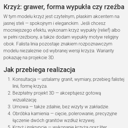
Krzyż:
grawer, forma wypukła
czy rzeźba
W tym modelu
krzyż jest
czytelnym, płaskim akcentem
na
jasnej steli — spokojnym i
eleganckim. Jeśli chcesz
mocniejszego efektu, wykonam krzyż
wypukły
(relief) albo
w
pełni
rzeźbiony
, a
także dodam wypukły motyw
religijny
obok. Falista
linia pozostaje
znakiem rozpoznawczym
modelu niezależnie od
wybranej wersji
krzyża. Warianty
pokazuję
na projekcie 3D.
Jak przebiega
realizacja
Konsultacja
— ustalamy
granit, wymiary, przebieg
falistej
linii, formę
krzyża.
Bezpłatny projekt 3D
— akceptujesz
gotową
wizualizację.
Umowa
—
także zdalnie, bez wizyty w
zakładzie.
Obróbka kamienia
— cięcie,
polerowanie, precyzyjne
łączenie
dwóch granitów wzdłuż
krzywej.
Krzyż i inskrypcje
— wykonanie
krzyża oraz liter.