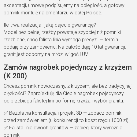
akceptacji,
umowę podpisujemy na
odległość, a gotowy
pomnik montuję
na cmentarzu w całej Polsce
.
Ile trwa realizacja i jaką dajecie gwarancję?
Model bez
pełnej rzeźby powstaje
szybciej niż pomniki
rzeźbione,
choć falista linia wymaga
precyzji — termin
podaję
przy zamówieniu. Na całość
daję
10 lat gwarancji
:
granit jest odporny na
mróz, wilgoć i UV.
Zamów
nagrobek pojedynczy z
krzyżem
(K 200)
Chcesz pomnik
nowoczesny, z krzyżem,
ale bez tradycyjnej
ciężkości? Zaprojektuję dla Ciebie
nagrobek pojedynczy
—
od przebiegu
falistej linii po formę
krzyża i wybór granitu.
✅
Bezpłatna konsultacja i projekt 3D
— zobacz pomnik
przed zamówieniem (u
konkurencji to koszt rzędu
1000 zł)
✅
Falista linia dwóch granitów
—
zabieg, który wyróżnia
pomnik