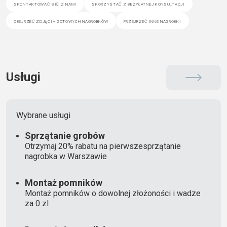
skontaktować się z nami
skorzystać z bezpłatnej konsultacji
obejrzeć zdjęcia gotowych nagrobków
przejrzeć inne nagrobki
Usługi
Wybrane usługi
Sprzątanie grobów
Otrzymaj 20% rabatu na pierwszesprzątanie
nagrobka w Warszawie
Montaż pomników
Montaż pomników o dowolnej złożoności i wadze
za 0 zl