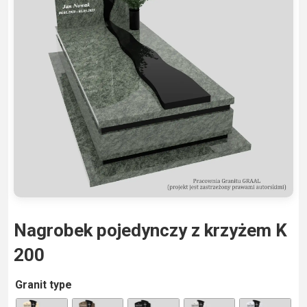
Nagrobek pojedynczy z krzyżem K
200
A
Granit type
lt