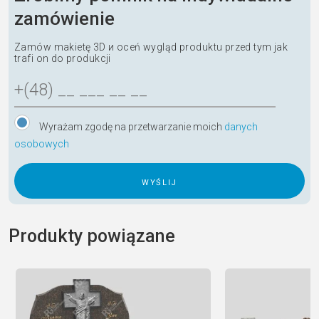
zamówienie
Zamów makietę 3D и oceń wygląd produktu przed tym jak
trafi on do produkcji
Wyrażam zgodę na przetwarzanie moich
danych
osobowych
A
l
Produkty powiązane
t
e
r
n
a