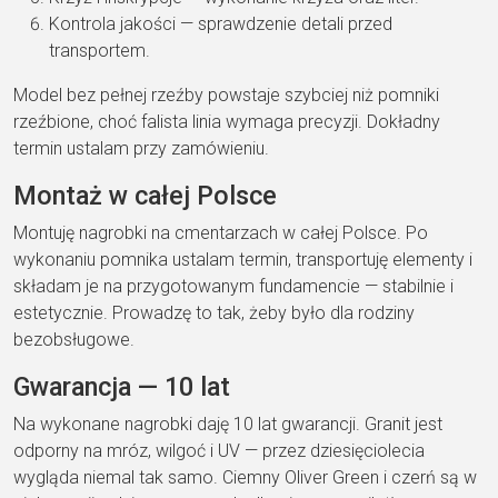
Kontrola jakości
— sprawdzenie
detali przed
transportem.
M
odel bez pełnej rzeźby
powstaje
szybciej niż pomniki
rzeźbione
,
choć falista linia wymaga
precyzji. Dokładny
termin
ustalam przy zamówieniu.
Montaż w całej Polsce
Mon
tuję nagrobki na cmentarzach
w całej Polsce
. Po
wykonaniu
pomnika ustalam termin,
transportuję elementy i
składam
je na przygotowanym fundamencie —
stabilnie i
estetycznie. Prowadzę to
tak, żeby było dla
rodziny
bezobsługowe.
Gwarancja —
10 lat
Na wykonane nagrobki
daję
10 lat gwarancji
. Granit
jest
odporny na mróz,
wilgoć i UV — przez dziesięciolecia
wygląda niemal tak samo. Ciemny
Oliver Green i czerń są w