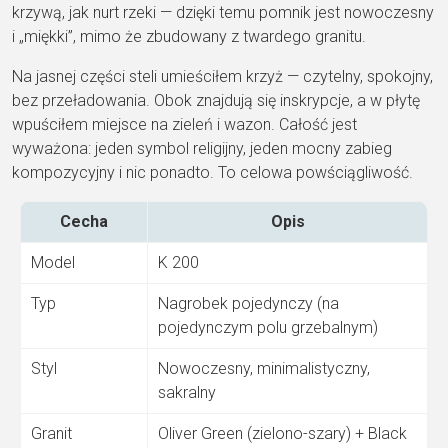
krzywą, jak nurt
rzeki — dzięki temu pomnik jest
nowoczesny
i „miękki”
, mimo że
zbudowany z twardego granitu.
Na
jasnej części steli umieściłem
krzyż
— czytelny, spokojny,
bez
przeładowania. Obok znajdują się
inskrypcje, a w płytę
wpuściłem miejsce
na zieleń i wazon. Całość jest
wyważona: jeden symbol religijny, jeden
mocny zabieg
kompozycyjny i nic
ponadto. To celowa powściągliwość.
Cecha
Opis
Model
K
200
Typ
Nagrobek pojedynczy (na
pojedynczym polu grzebalnym)
Styl
Nowoczesny, minimalistyczny,
sakralny
Granit
Oliver Green (zielono-szary)
+ Black