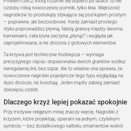
Powiem rzecz,
którą
rozumie się dopiero po latach:
to nie
ozdoby robią nowoczesny pomnik, tylko linia.
Większość
nagrobków to
prostokąty stykające się pod kątem
prostym
— poprawne, ale bezosobowe.
Kiedy zamiast prostego
styku
poprowadzisz
płynną, falistą granicę
między dwoma
kamieniami, cała bryła
zaczyna „płynąć” i wygląda jak
zaprojektowana, a nie złożona z
gotowych elementów.
Ta krzywa jest
technicznie trudniejsza — wymaga
precyzyjnego cięcia i dopasowania dwóch
granitów wzdłuż
nieregularnej linii,
bez szpar. Ale to właśnie ona sprawia,
że
nowoczesne nagrobki pojedyncze
tego typu wyglądają na
dużo droższe,
niż kosztują. Jeden mądry zabieg
zamiast
dziesięciu ozdób.
Dlaczego
krzyż lepiej pokazać spokojnie
Przy
motywie religijnym mniej znaczy więcej.
Nagrobki z
krzyżem
, które
projektuję, opieram na jednym,
czytelnym
symbolu — bez dodatkowego
natłoku ornamentów wokół.