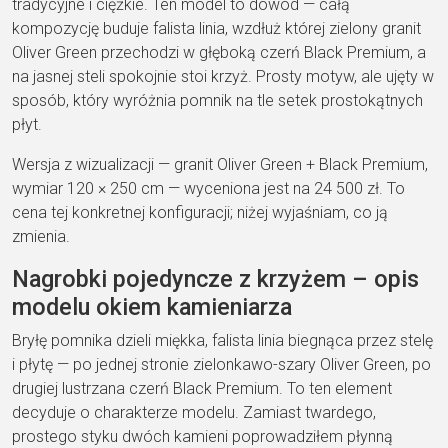
tradycyjne i
ciężkie. Ten model to dowód —
całą
kompozycję buduje
falista linia
, wzdłuż której
zielony granit
Oliver Green
przechodzi w
głęboką czerń
Black Premium
, a
na jasnej steli
spokojnie stoi krzyż.
Prosty motyw, ale
ujęty w
sposób,
który wyróżnia
pomnik na tle setek
prostokątnych
płyt.
Wersja z
wizualizacji — granit
Oliver Green + Black Premium
,
wymiar 120 ×
250 cm — wyceniona
jest na
24 500 zł
. To
cena
tej
konkretnej konfiguracji; niżej
wyjaśniam, co ją
zmienia.
Nagrobki
pojedyncze z krzyżem – opis
modelu
okiem kamieniarza
Bryłę pomnika dzieli
miękka, falista linia
biegnąca
przez stelę
i płytę — po jednej stronie
zielonkawo-szary
Oliver Green
, po
drugiej lustrzana czerń
Black Premium
. To ten element
decyduje o charakterze modelu. Zamiast
twardego,
prostego styku dwóch kamieni
poprowadziłem płynną