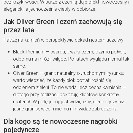
bez krzykliwości. W
parze z czernią daje efekt nowoczesny i
elegancki, a jednocześnie ciepły w
odbiorze.
Jak Oliver Green i czerń
zachowują się
przez lata
Patrzę na
kamień w perspektywie dekad i
jestem uczciwy:
Black Premium
— twarda,
trwała czerń, trzyma
połysk,
odporna na
mróz i wilgoć. Po
latach wygląda niemal tak
samo.
Oliver Green
— granit
naturalny o „ruchomym”
rysunku;
warto
wiedzieć, że każdy blok
potrafi różnić się
odcieniem zieleni. To
nie wada, lecz
cecha kamienia —
dlatego przy realizacji pokazuję
klientowi konkretny
materiał. W
pielęgnacji jest wdzięczny, ciemniejszy
niż
jasne granity, więc mniej na nim
widać zabrudzenia.
Dla kogo są te
nowoczesne nagrobki
pojedyncze