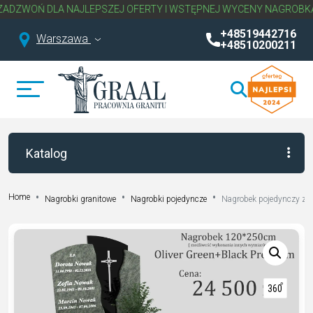
A NAJLEPSZEJ OFERTY I WSTĘPNEJ WYCENY NAGROBKA.
NAPISZ LU
+48519442716
Warszawa
+48510200211
Katalog
Home
Nagrobki granitowe
Nagrobki pojedyncze
Nagrobek pojedynczy z 