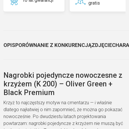
10 lat gwarancji
gratis
OPIS
PORÓWNANIE Z KONKURENCJĄ
ZDJĘCIE
CHARA
Nagrobki pojedyncze
nowoczesne z
krzyżem (K 200) –
Oliver Green +
Black Premium
Krzyż to najczęstszy motyw
na cmentarzu — i właśnie
dlatego najłatwiej o nim
zapomnieć, że można go pokazać
nowocześnie. Po dwudziestu latach
projektowania
powtarzam:
nagrobki pojedyncze
z krzyżem nie
muszą być