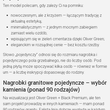
Ten
model polecam, gdy zależy Ci na
pomniku:
nowoczesnym, ale z krzyżem
—
łączącym tradycję z
aktualną estetyką;
minimalistycznym
— z jednym
mocnym zabiegiem
zamiast wielu ozdób;
wpisującym się w zieleń
cmentarza
dzięki Oliver Green;
eleganckim w rozsądnej cenie
— bez
kosztu rzeźby.
Słowo „pojedynczy”
odnosi się do
rozmiaru nagrobka i
pojedynczego pola grzebalnego
, nie do liczby osób. Pod
jedną płytą może spoczywać kilka osób —
również w formie
urn — a liczbę
inskrypcji dopasowuję do rodziny.
Nagrobki granitowe pojedyncze –
wybór
kamienia (ponad 90 rodzajów)
Na
wizualizacji jest
Oliver Green + Black Premium
, ale
ten
sam projekt prowadzę w innych
kamieniach — mam
ponad
90 rodzajów granitu
. Falista
linia dobrze wygląda w każdym