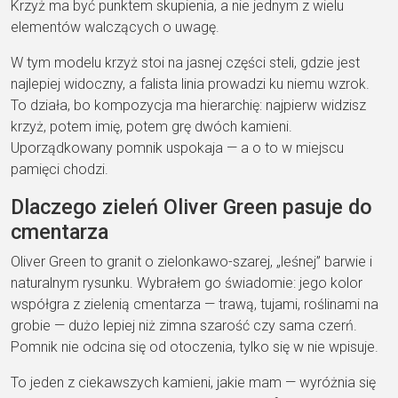
Krzyż ma być
punktem skupienia, a nie jednym z wielu
elementów walczących o uwagę.
W tym
modelu krzyż stoi na jasnej części
steli, gdzie jest
najlepiej widoczny, a
falista linia prowadzi ku niemu wzrok.
To działa, bo
kompozycja ma hierarchię
: najpierw
widzisz
krzyż, potem imię, potem grę
dwóch kamieni.
Uporządkowany pomnik
uspokaja — a o to w miejscu
pamięci
chodzi.
Dlaczego zieleń Oliver
Green pasuje do
cmentarza
Oliver Green
to granit o zielonkawo-szarej, „leśnej”
barwie i
naturalnym rysunku. Wybrałem
go świadomie: jego kolor
współgra z zielenią cmentarza
—
trawą, tujami, roślinami na
grobie —
dużo lepiej niż zimna szarość czy sama
czerń.
Pomnik nie odcina się od
otoczenia, tylko się w nie wpisuje.
To
jeden z ciekawszych kamieni, jakie mam
— wyróżnia się