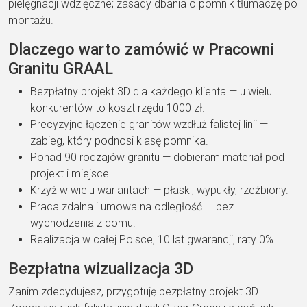
pielęgnacji wdzięczne; zasady
dbania o pomnik tłumaczę po
montażu.
Dlaczego warto
zamówić w Pracowni
Granitu GRAAL
Bezpłatny projekt 3D dla każdego klienta
— u wielu
konkurentów
to koszt rzędu 1000
zł.
Precyzyjne łączenie granitów wzdłuż falistej linii
—
zabieg, który
podnosi klasę pomnika.
Ponad 90 rodzajów granitu
—
dobieram materiał pod
projekt i
miejsce.
Krzyż w wielu wariantach
— płaski,
wypukły, rzeźbiony.
Praca zdalna i umowa na odległość
—
bez
wychodzenia z domu.
Realizacja w całej Polsce, 10 lat gwarancji, raty 0%.
Bezpłatna
wizualizacja 3D
Zanim
zdecydujesz, przygotuję
bezpłatny projekt 3D
.