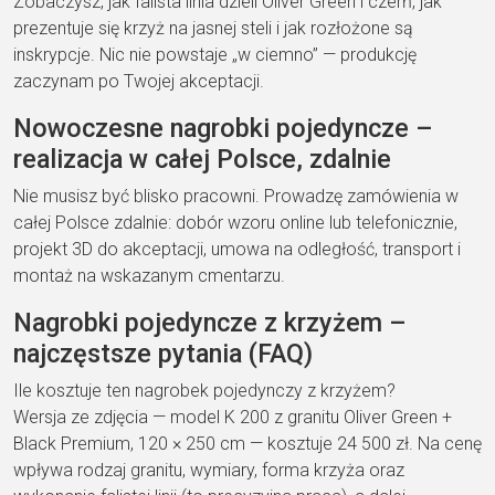
Zobaczysz,
jak falista linia dzieli
Oliver Green i czerń,
jak
prezentuje się krzyż
na jasnej steli i
jak rozłożone są
inskrypcje. Nic nie powstaje „w
ciemno” — produkcję
zaczynam po Twojej
akceptacji.
Nowoczesne
nagrobki pojedyncze –
realizacja
w całej Polsce,
zdalnie
Nie musisz być
blisko pracowni. Prowadzę
zamówienia
w
całej Polsce
zdalnie: dobór wzoru
online lub telefonicznie,
projekt 3D do akceptacji,
umowa na odległość,
transport i
montaż na
wskazanym cmentarzu.
Nagrobki
pojedyncze z krzyżem –
najczęstsze pytania (FAQ)
Ile kosztuje ten nagrobek pojedynczy z krzyżem?
Wersja ze zdjęcia —
model K 200 z granitu
Oliver Green +
Black Premium, 120 × 250
cm — kosztuje
24 500 zł
. Na cenę
wpływa rodzaj granitu, wymiary, forma
krzyża oraz