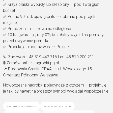
✅
Krzyż płaski, wypukły lub rzeźbiony
— pod Twój gust i
budżet
✅
Ponad 90 rodzajów granitu
— dobrane
pod projekt i
miejsce
✅
Praca zdalna i umowa na odległość
✅
10 lat gwarancji, raty 0%
,
bezpłatny wyjazd na pomiary i
przechowywanie pomnika
✅
Produkcja i montaż w całej Polsce
📞
Zadzwoń:
+48 519 442 716 lub +48
510 200 211
🌐
Zamów online:
nagrobki-pg.pl
📍
Pracownia Granitu GRAAL
–
ul. Wóycickiego 15,
Cmentarz
Północny, Warszawa
Nowoczesne
nagrobki pojedyncze z krzyżem —
projektuję
je tak, by nawet
najprostszy symbol wyglądał
współcześnie.
zapoznać się z opiniami
przeczytać nasz blog