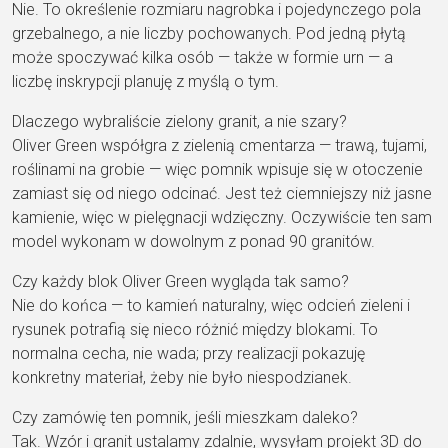
Nie. To określenie
rozmiaru nagrobka i
pojedynczego pola
grzebalnego, a nie
liczby pochowanych. Pod jedną
płytą
może spoczywać
kilka osób — także w formie
urn — a
liczbę
inskrypcji planuję z myślą o
tym.
Dlaczego wybraliście zielony granit, a nie szary?
Oliver Green współgra
z zielenią cmentarza —
trawą, tujami,
roślinami
na grobie — więc pomnik
wpisuje się w otoczenie
zamiast się od niego
odcinać. Jest też ciemniejszy
niż jasne
kamienie,
więc w pielęgnacji
wdzięczny. Oczywiście ten sam
model wykonam w dowolnym
z ponad 90 granitów.
Czy każdy blok Oliver Green wygląda tak samo?
Nie do końca
— to kamień naturalny, więc
odcień zieleni i
rysunek
potrafią się nieco różnić między
blokami. To
normalna cecha, nie
wada; przy realizacji pokazuję
konkretny materiał, żeby nie
było niespodzianek.
Czy zamówię ten pomnik, jeśli mieszkam daleko?
Tak. Wzór i
granit ustalamy zdalnie, wysyłam
projekt 3D do