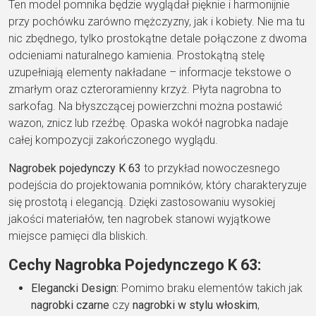
Ten model pomnika będzie wyglądał pięknie i harmonijnie
przy pochówku zarówno mężczyzny, jak i kobiety. Nie ma tu
nic zbędnego, tylko prostokątne detale połączone z dwoma
odcieniami naturalnego kamienia. Prostokątną stelę
uzupełniają elementy nakładane – informacje tekstowe o
zmarłym oraz czteroramienny krzyż. Płyta nagrobna to
sarkofag. Na błyszczącej powierzchni można postawić
wazon, znicz lub rzeźbę. Opaska wokół nagrobka nadaje
całej kompozycji zakończonego wyglądu.
Nagrobek pojedynczy K 63
to przykład nowoczesnego
podejścia do projektowania pomników, który charakteryzuje
się prostotą i elegancją. Dzięki zastosowaniu wysokiej
jakości materiałów, ten nagrobek stanowi wyjątkowe
miejsce pamięci dla bliskich.
Cechy Nagrobka Pojedynczego K 63:
Elegancki Design:
Pomimo braku elementów takich jak
nagrobki czarne
czy
nagrobki w stylu włoskim
,