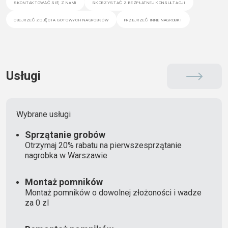
skontaktować się z nami
skorzystać z bezpłatnej konsultacji
obejrzeć zdjęcia gotowych nagrobków
przejrzeć inne nagrobki
Usługi
Wybrane usługi
Sprzątanie grobów
Otrzymaj 20% rabatu na pierwszesprzątanie
nagrobka w Warszawie
Montaż pomników
Montaż pomników o dowolnej złożoności i wadze
za 0 zl