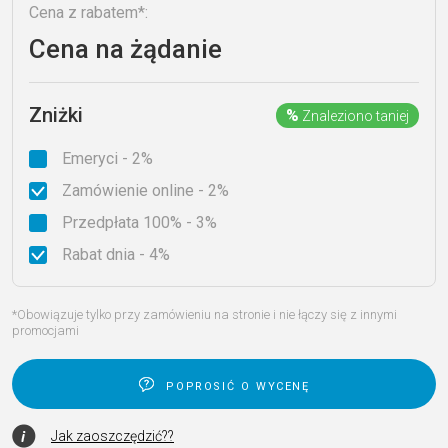
Cena z rabatem*:
Cena na żądanie
Zniżki
%
Znaleziono taniej
Emeryci - 2%
Zamówienie online - 2%
Przedpłata 100% - 3%
Rabat dnia - 4%
*Obowiązuje tylko przy zamówieniu na stronie i nie łączy się z innymi
promocjami
poprosić o wycenę
Jak zaoszczędzić??