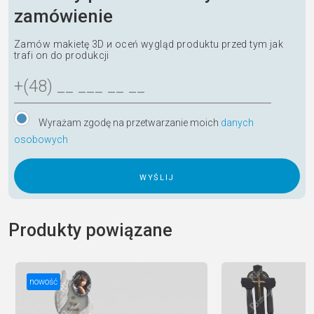
zamówienie
Zamów makietę 3D и oceń wygląd produktu przed tym jak
trafi on do produkcji
Wyrażam zgodę na przetwarzanie moich
danych
osobowych
A
l
Produkty powiązane
t
e
r
nowość
n
a