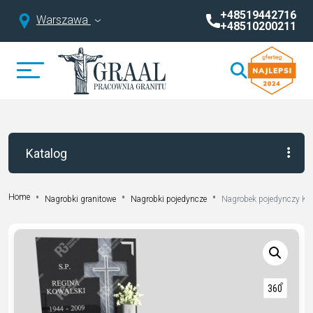
+48519442716
Warszawa
+48510200211
Katalog
Home
Nagrobki granitowe
Nagrobki pojedyncze
Nagrobek pojedynczy K 