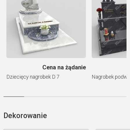
t
i
v
e
:
ł
Cena na żądanie
Dziecięcy nagrobek D 7
Nagrobek podwó
Dekorowanie