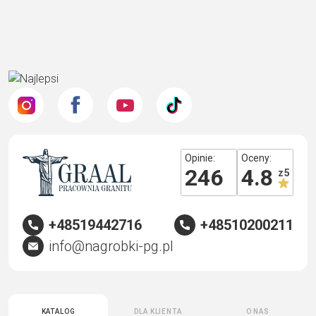
Opinie:
Oceny:
246
4.8
z 5
+48519442716
+48510200211
info@nagrobki-pg.pl
Katalog
Dla klienta
O nas