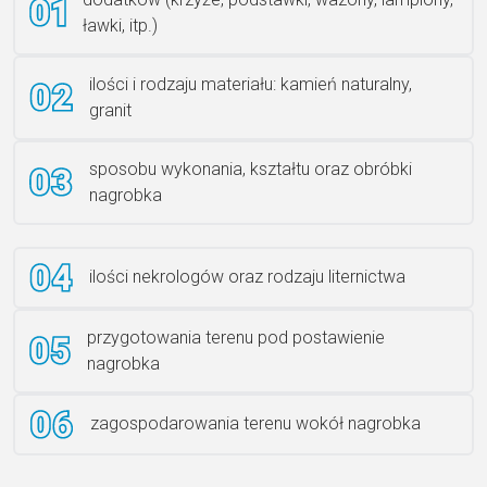
ławki, itp.)
Rzeźba ANZK-60-BR-L
ilości i rodzaju materiału: kamień naturalny,
granit
sposobu wykonania, kształtu oraz obróbki
Ławka granitowa LG 12
nagrobka
ilości nekrologów oraz rodzaju liternictwa
przygotowania terenu pod postawienie
nagrobka
zagospodarowania terenu wokół nagrobka