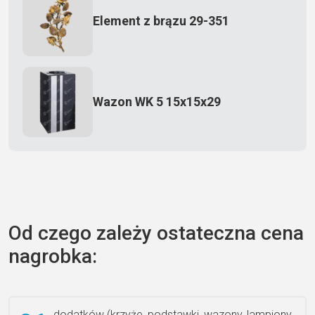
Element z brązu 29-351
Wazon WK 5 15x15x29
Zecero jaskółka 3150
Od czego zależy ostateczna cena
nagrobka:
Książka 2
dodatków (krzyże, podstawki, wazony, lampiony,