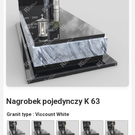
Nagrobek pojedynczy K 63
A
Granit type
: Viscount White
lt
e
r