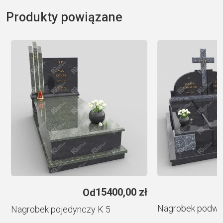
l
Produkty powiązane
t
e
r
n
a
t
i
v
e
:
ł
15400,00
zł
Od
Nagrobek podwó
Nagrobek pojedynczy K 5