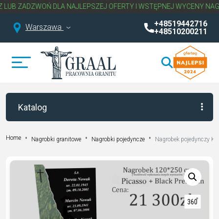
DZWOŃ DLA NAJLEPSZEJ OFERTY I WSTĘPNEJ WYCENY NAGROBKA.
+48519442716
Warszawa
+48510200211
Katalog
Home
Nagrobki granitowe
Nagrobki pojedyncze
Nagrobek pojedynczy K 