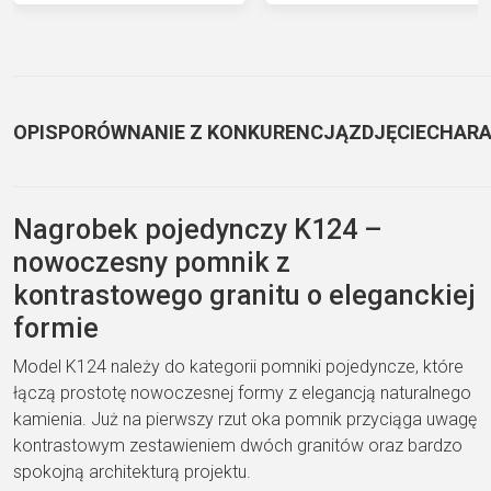
OPIS
PORÓWNANIE Z KONKURENCJĄ
ZDJĘCIE
CHARA
Nagrobek pojedynczy K124 –
nowoczesny pomnik z
kontrastowego granitu o eleganckiej
formie
Model K124 należy do kategorii pomniki pojedyncze, które
łączą prostotę nowoczesnej formy z elegancją naturalnego
kamienia. Już na pierwszy rzut oka pomnik przyciąga uwagę
kontrastowym zestawieniem dwóch granitów oraz bardzo
spokojną architekturą projektu.