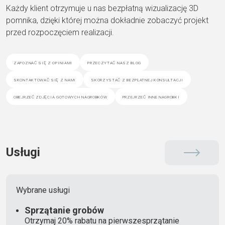
Każdy klient otrzymuje u nas bezpłatną wizualizację 3D
pomnika, dzięki której można dokładnie zobaczyć projekt
przed rozpoczęciem realizacji.
zapoznać się z opiniami
przeczytać nasz blog
skontaktować się z nami
skorzystać z bezpłatnej konsultacji
obejrzeć zdjęcia gotowych nagrobków
przejrzeć inne nagrobki
Usługi
Wybrane usługi
Sprzątanie grobów
Otrzymaj 20% rabatu na pierwszesprzątanie