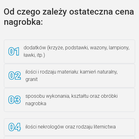
Od czego zależy ostateczna cena
nagrobka:
Książka 2
dodatków (krzyże, podstawki, wazony, lampiony,
ławki, itp.)
Rzeźba ANZK-60-BR-L
ilości i rodzaju materiału: kamień naturalny,
granit
sposobu wykonania, kształtu oraz obróbki
Ławka granitowa LG 12
nagrobka
ilości nekrologów oraz rodzaju liternictwa