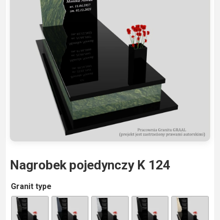
Nagrobek pojedynczy K 124
A
Granit type
lt
e
r