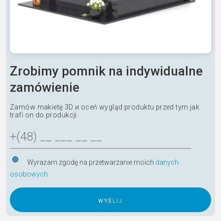
Zrobimy pomnik na indywidualne
zamówienie
Zamów makietę 3D и oceń wygląd produktu przed tym jak
trafi on do produkcji
Wyrażam zgodę na przetwarzanie moich
danych
osobowych
A