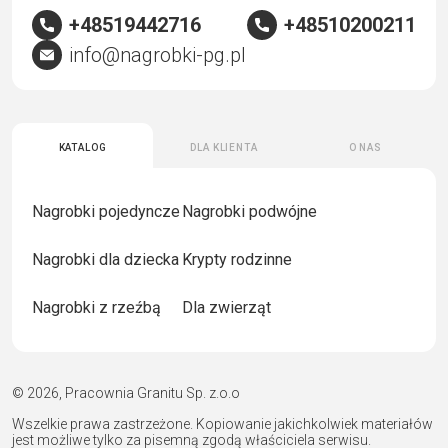
+48519442716
+48510200211
info@nagrobki-pg.pl
Katalog
Dla klienta
O nas
Nagrobki pojedyncze
Nagrobki podwójne
Nagrobki dla dziecka
Krypty rodzinne
Nagrobki z rzeźbą
Dla zwierząt
© 2026, Pracownia Granitu Sp. z.o.o
Wszelkie prawa zastrzeżone. Kopiowanie jakichkolwiek materiałów
jest możliwe tylko za pisemną zgodą właściciela serwisu.