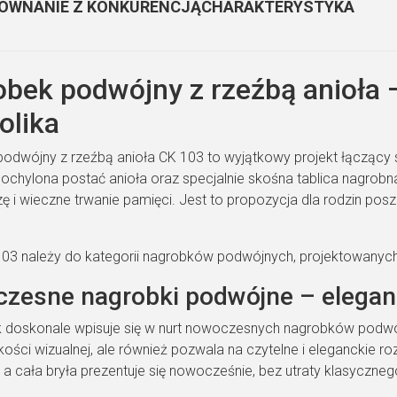
ÓWNANIE Z KONKURENCJĄ
CHARAKTERYSTYKA
bek podwójny z rzeźbą anioła 
olika
odwójny z rzeźbą anioła CK 103 to wyjątkowy projekt łączący 
 pochylona postać anioła oraz specjalnie skośna tablica nagrob
szę i wieczne trwanie pamięci. Jest to propozycja dla rodzin p
.
03 należy do kategorii nagrobków podwójnych, projektowanyc
zesne nagrobki podwójne – elegancj
 doskonale wpisuje się w nurt nowoczesnych nagrobków podwójn
kości wizualnej, ale również pozwala na czytelne i eleganckie r
a cała bryła prezentuje się nowocześnie, bez utraty klasyczneg