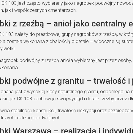
u CK 103 jest często wybierany jako nagrobek podwójny nowoc
ch, jak i współczesnych cmentarzach.
ki z rzeźbą – anioł jako centralny 
K 103 należy do prestiżowej grupy nagrobków z rzeźbą, w który
ła została wykonana z dbałością o detale – widoczne są subteln
ylwetki.
nagrobek podwójny z rzeźbą anioła wybierany jest przez osoby,
ykonania.
ki podwójne z granitu – trwałość i 
onana jest z wysokiej klasy naturalnego granitu, odpornego na m
kie jak CK 103 zachowują swój wygląd i detale rzeźby przez dług
ewnia stabilność konstrukcji, trwałość inskrypcji oraz bezpiec
dużych realizacji podwójnych.
bki Warszawa – realizacja i indywi