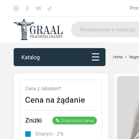
Pro
Katalog
Home
Nagro
Katalog
Cena z rabatem*:
Dekorowanie
Cena na żądanie
Otoczenie nagrobka
Zniżki
%
Znaleziono taniej
Usługi
Emeryci - 2%