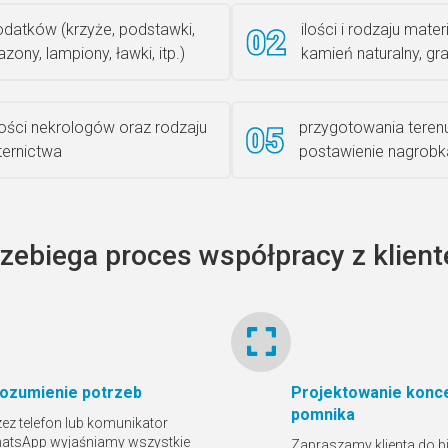
datków (krzyże, podstawki,
ilości i rodzaju materi
zony, lampiony, ławki, itp.)
kamień naturalny, gra
lości nekrologów oraz rodzaju
przygotowania teren
iternictwa
postawienie nagrobk
rzebiega proces współpracy z klien
ozumienie potrzeb
Projektowanie konce
pomnika
zez telefon lub komunikator
atsApp wyjaśniamy wszystkie
Zapraszamy klienta do bi