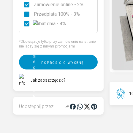
Zamówienie online - 2%
Rodzaje granitu
Przedpłata 100% - 3%
Wybierz nagrobek
Rabat dnia - 4%
Kod QR pamięci dla pomnika
*Obowiązuje tylko przy zamówieniu na stronie i
nie łączy się z innymi promocjami
poprosić o wycenę
Jak zaoszczędzić?
10
Udostępnij przez: