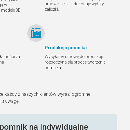
umowę, a klient dokonuje wpłaty
ją w
zaliczki.
ą modele 3D
Produkcja pomnika
płatności za
Wysyłamy umowę do produkcji,
 na
rozpoczyna się proces tworzenia
pomnika.
że każdy z naszych klientów wyrazi ogromne
m и uwagę.
pomnik na indywidualne