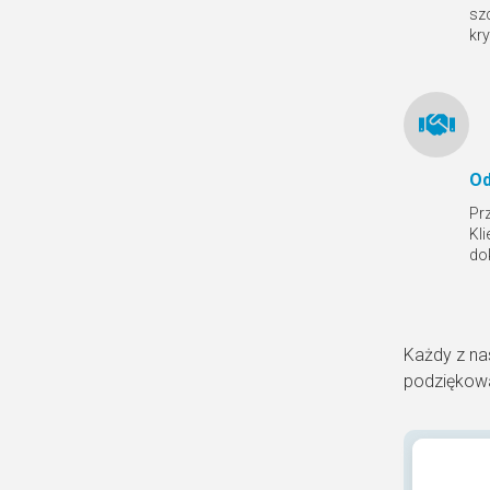
sz
kr
Od
Pr
Kl
do
Każdy z na
podziękowa