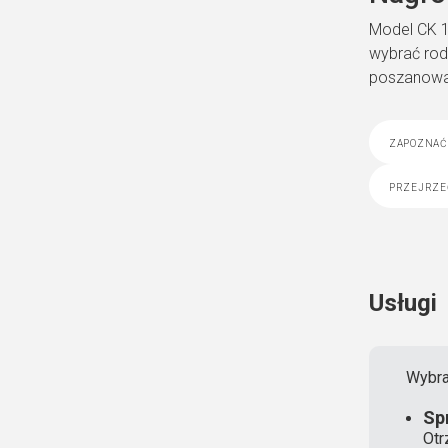
Model CK 1
wybrać rod
poszanowan
zapoznać 
przejrze
Usługi
Wybra
Sp
Otr