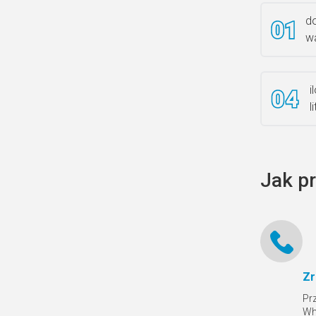
do
wa
i
l
Jak p
Zr
Pr
Wh