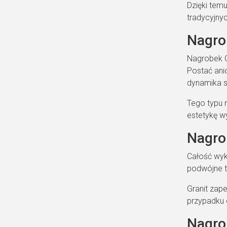
Dzięki tem
tradycyjny
Nagrob
Nagrobek C
Postać anio
dynamika s
Tego typu 
estetykę w
Nagrob
Całość wyk
podwójne ta
Granit zap
przypadku 
Nagro