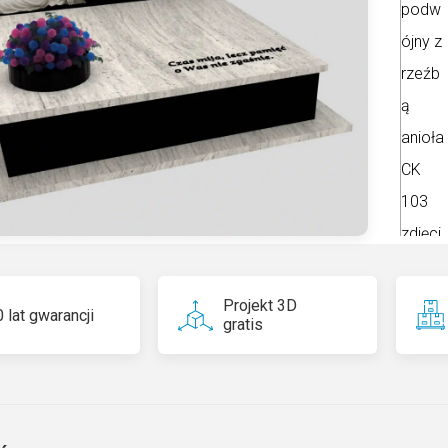
n
a
ti
v
e
:
Projekt 3D
 lat gwarancji
gratis