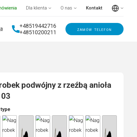
mówienia
Dla klienta
O nas
Kontakt
+48519442716
a
zamów telefon
+48510200211
obek podwójny z rzeźbą anioła
103
 type