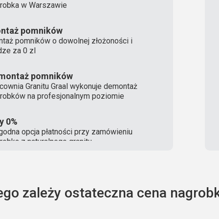
robka w Warszawie
ntaż pomników
taż pomników o dowolnej złożoności i
ze za 0 zl
montaż pomników
cownia Granitu Graal wykonuje demontaż
robków na profesjonalnym poziomie
ty 0%
odna opcja płatności przy zamówieniu
robka z naturalnego granitu
ego zależy ostateczna cena nagrobk