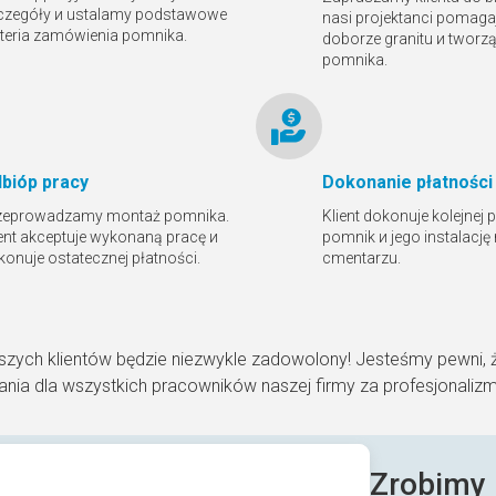
czegóły и ustalamy podstawowe
nasi projektanci pomaga
yteria zamówienia pomnika.
doborze granitu и tworz
pomnika.
bióр pracy
Dokonanie płatności
zeprowadzamy montaż pomnika.
Klient dokonuje kolejnej 
ient akceptuje wykonaną pracę и
pomnik и jego instalację
konuje ostatecznej płatności.
cmentarzu.
szych klientów będzie niezwykle zadowolony! Jesteśmy pewni, 
nia dla wszystkich pracowników naszej firmy za profesjonaliz
Zrobimy 