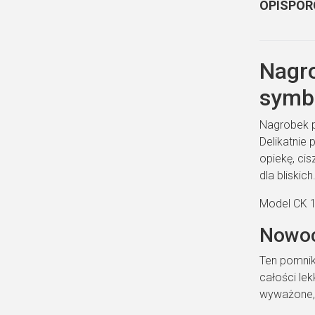
OPIS
POR
Nagro
symb
Nagrobek p
Delikatnie
opiekę, ci
dla bliskich
Model CK 1
Nowoc
Ten pomnik
całości lek
wyważone, 