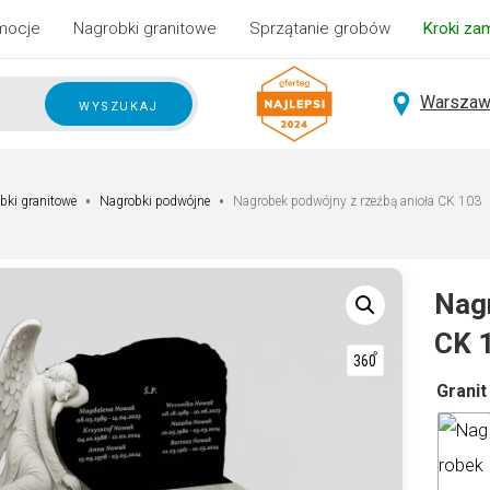
mocje
Nagrobki granitowe
Sprzątanie grobów
Kroki za
Warszaw
wyszukaj
bki granitowe
Nagrobki podwójne
Nagrobek podwójny z rzeźbą anioła CK 103
Nagr
CK 
A
Granit
lt
e
r