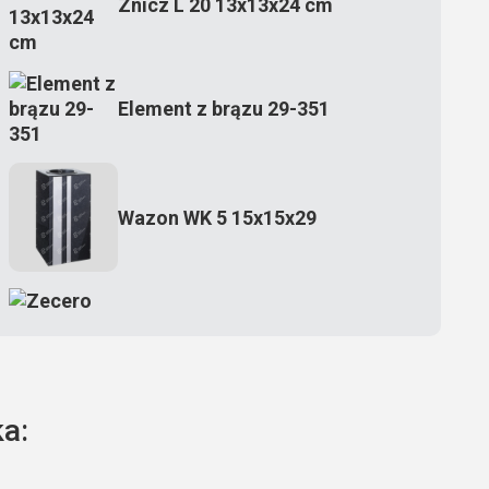
Znicz L 20 13x13x24 cm
Element z brązu 29-351
Wazon WK 5 15x15x29
Zecero jaskółka 3150
a:
Książka 2