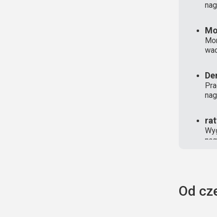
nag
Mo
Mon
wad
De
Pra
nag
ra
Wyg
nag
Od cz