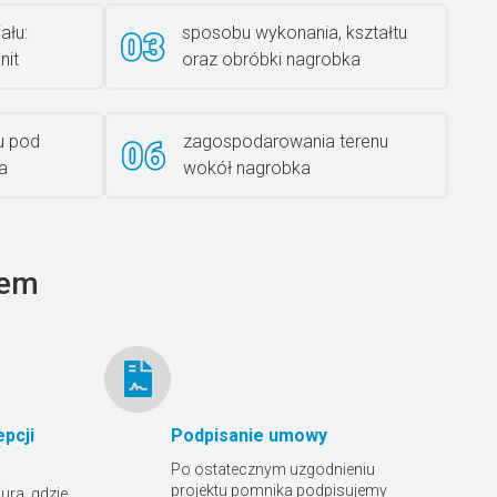
ału:
sposobu wykonania, kształtu
nit
oraz obróbki nagrobka
Rzeźba ANZK-60-BR-L
u pod
zagospodarowania terenu
a
wokół nagrobka
Ławka granitowa LG 12
tem
pcji
Podpisanie umowy
Po ostatecznym uzgodnieniu
projektu pomnika podpisujemy
ura, gdzie