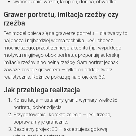
wyposażenie: wazon,
lampion, donica, obwódka.
Grawer
portretu, imitacja rzeźby
czy
rzeźba
Ten
model opiera się na
grawerze portretu
— dla twarzy to
najlepsza i
najbardziej wierna
technika. Jeśli chcesz
mocniejszego, przestrzennego
akcentu (np.
wypukłego
motywu
religijnego obok
portretu), proponuję
autorską
imitację rzeźby
albo pełną
rzeźbę
. Sam
portret jednak
zawsze zostaje grawerem —
tylko on oddaje twarz
realistycznie. Różnice
pokazuję na projekcie
3D.
Jak przebiega
realizacja
Konsultacja
— ustalamy
granit, wymiary, wielkość
portretu, dobór
zdjęcia.
Przygotowanie i korekta zdjęcia
—
jeśli trzeba,
poprawiamy je
graficznie.
Bezpłatny projekt 3D
— akceptujesz
gotową