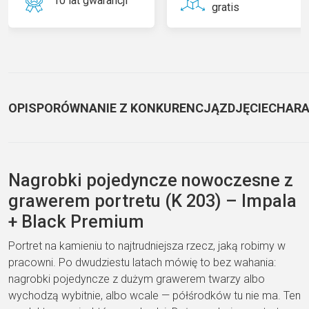
10 lat gwarancji
gratis
OPIS
PORÓWNANIE Z KONKURENCJĄ
ZDJĘCIE
CHARA
Nagrobki
pojedyncze nowoczesne z
grawerem
portretu (K 203) – Impala
+ Black
Premium
Portret na kamieniu to
najtrudniejsza rzecz, jaką robimy w
pracowni. Po dwudziestu latach mówię to
bez wahania:
nagrobki pojedyncze
z
dużym grawerem twarzy albo
wychodzą
wybitnie, albo wcale — półśrodków tu
nie ma. Ten