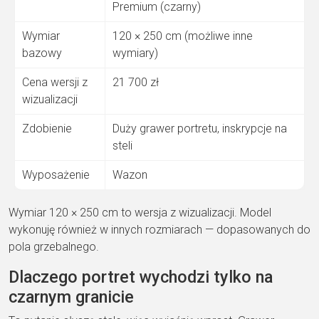
Premium (czarny)
Wymiar
120 × 250 cm
(możliwe inne
bazowy
wymiary)
Cena wersji
z
21 700 zł
wizualizacji
Zdobienie
Duży grawer portretu,
inskrypcje na
steli
Wyposażenie
Wazon
Wymiar 120 × 250 cm to wersja
z wizualizacji. Model
wykonuję również
w innych rozmiarach — dopasowanych do
pola grzebalnego.
Dlaczego portret
wychodzi tylko na
czarnym granicie