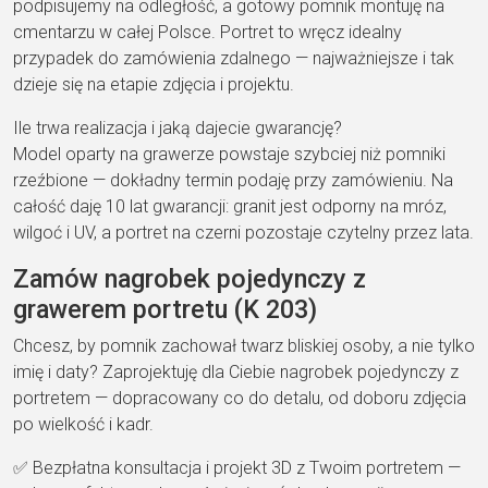
podpisujemy
na odległość, a
gotowy pomnik montuję
na
cmentarzu w całej Polsce
.
Portret to wręcz idealny
przypadek do zamówienia
zdalnego — najważniejsze
i tak
dzieje się na
etapie zdjęcia i
projektu.
Ile trwa realizacja i jaką dajecie gwarancję?
Model oparty na
grawerze powstaje
szybciej niż pomniki
rzeźbione — dokładny
termin podaję przy
zamówieniu. Na
całość daję
10 lat gwarancji
: granit
jest odporny na mróz,
wilgoć i UV, a portret
na czerni pozostaje
czytelny przez lata.
Zamów
nagrobek pojedynczy
z
grawerem
portretu (K 203)
C
hcesz, by pomnik
zachował twarz bliskiej
osoby, a nie tylko
imię i daty?
Zaprojektuję dla Ciebie
nagrobek pojedynczy
z
portretem —
dopracowany co do detalu, od
doboru zdjęcia
po
wielkość i kadr.
✅
Bezpłatna konsultacja i projekt 3D z Twoim portretem
—