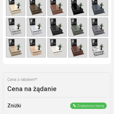
e
r
n
a
ti
v
e
:
Cena z rabatem*:
Cena na żądanie
Zniżki
%
Znaleziono taniej