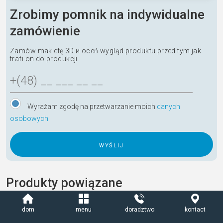
Zrobimy pomnik na indywidualne
zamówienie
Zamów makietę 3D и oceń wygląd produktu przed tym jak
trafi on do produkcji
Wyrażam zgodę na przetwarzanie moich
danych
osobowych
A
l
Produkty powiązane
t
e
r
dom
menu
doradztwo
kontact
n