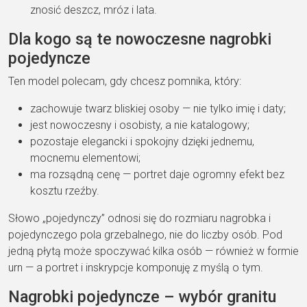
znosić deszcz,
mróz i lata.
Dla kogo są te
nowoczesne nagrobki
pojedyncze
Ten
model polecam, gdy chcesz pomnika,
który:
zachowuje twarz
bliskiej
osoby — nie tylko imię i daty;
jest
nowoczesny i osobisty
, a nie
katalogowy;
pozostaje
elegancki i spokojny
dzięki
jednemu,
mocnemu elementowi;
ma
rozsądną cenę
— portret daje
ogromny efekt bez
kosztu rzeźby.
Słowo
„pojedynczy” odnosi się do
rozmiaru nagrobka i
pojedynczego pola grzebalnego
, nie do liczby osób. Pod
jedną płytą może spoczywać kilka osób —
również w formie
urn — a portret i
inskrypcje komponuję z myślą o tym.
Nagrobki pojedyncze – wybór granitu