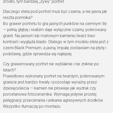
źródło, tym bardziej
„żywy” portret.
Dlaczego stela pod portret musi być czarna, a nie jasna jak
reszta pomnika?
Bo grawer portretu to gra jasnych
punktów na ciemnym tle
— pełną
głębię i realizm daje
wyłącznie czarny,
polerowany
granit. Na jasnym
lub matowym kamieniu twarz
traci
kontrast i wygląda
blado. Dlatego w tym
modelu stela jest z
czerni
Black Premium, a jasną
Impalę zostawiam na płytę i
podstawę, gdzie sprawdza
się najlepiej.
Czy grawerowany portret nie wyblaknie i nie zniknie po
latach?
Prawidłowo
wykonany portret na twardym,
polerowanym
granicie jest bardzo
trwały i pozostaje wyraźny
przez
dziesięciolecia —
kamień nie płowieje jak
wydruk czy
porcelanowa
fotoceramika. Wymaga jedynie
prostej
pielęgnacji:
przecierania i unikania
agresywnych środków.
Wszystko
tłumaczę po montażu.