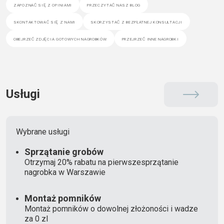
zapoznać się z opiniami
przeczytać nasz blog
skontaktować się z nami
skorzystać z bezpłatnej konsultacji
obejrzeć zdjęcia gotowych nagrobków
przejrzeć inne nagrobki
Usługi
Wybrane usługi
Sprzątanie grobów
Otrzymaj 20% rabatu na pierwszesprzątanie
nagrobka w Warszawie
Montaż pomników
Montaż pomników o dowolnej złożoności i wadze
za 0 zl