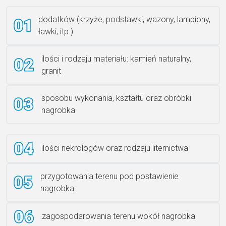
dodatków (krzyże, podstawki, wazony, lampiony,
ławki, itp.)
Rzeźba ANZK-60-BR-L
ilości i rodzaju materiału: kamień naturalny,
granit
sposobu wykonania, kształtu oraz obróbki
Ławka granitowa LG 12
nagrobka
ilości nekrologów oraz rodzaju liternictwa
przygotowania terenu pod postawienie
nagrobka
zagospodarowania terenu wokół nagrobka