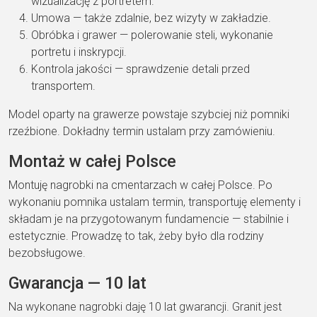
wizualizację z
portretem.
Umowa
— także
zdalnie, bez wizyty w
zakładzie.
Obróbka i grawer
—
polerowanie steli, wykonanie
portretu i
inskrypcji.
Kontrola jakości
— sprawdzenie
detali przed
transportem.
Model oparty na
grawerze powstaje
szybciej niż pomniki
rzeźbione
.
Dokładny termin ustalam przy
zamówieniu.
Montaż w
całej Polsce
Montuję
nagrobki na cmentarzach
w całej Polsce
. Po
wykonaniu pomnika ustalam
termin, transportuję elementy
i
składam je na
przygotowanym fundamencie —
stabilnie i
estetycznie. Prowadzę to tak,
żeby było dla rodziny
bezobsługowe.
Gwarancja — 10 lat
Na wykonane
nagrobki daję
10 lat gwarancji
. Granit jest