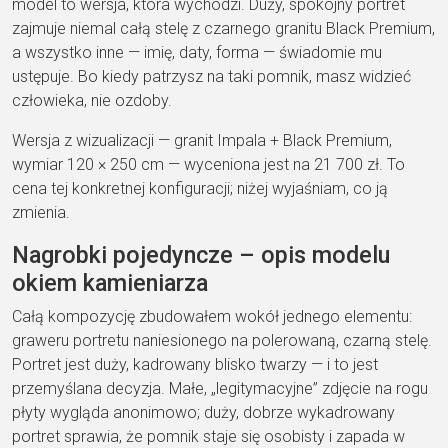
model to wersja, która
wychodzi. Duży, spokojny portret
zajmuje niemal całą
stelę z czarnego granitu Black Premium
,
a wszystko inne — imię, daty, forma
— świadomie mu
ustępuje. Bo kiedy
patrzysz na taki pomnik, masz widzieć
człowieka, nie ozdoby.
Wersja z
wizualizacji — granit
Impala + Black Premium
,
wymiar 120
× 250 cm — wyceniona jest na
21 700 zł
. To
cena tej konkretnej
konfiguracji; niżej wyjaśniam, co ją
zmienia.
Nagrobki pojedyncze – opis
modelu
okiem kamieniarza
Całą
kompozycję zbudowałem wokół jednego
elementu:
graweru portretu
naniesionego na polerowaną, czarną
stelę.
Portret jest duży, kadrowany
blisko twarzy — i to jest
przemyślana
decyzja. Małe, „legitymacyjne” zdjęcie
na rogu
płyty wygląda anonimowo; duży,
dobrze wykadrowany
portret sprawia, że
pomnik staje się osobisty i zapada w