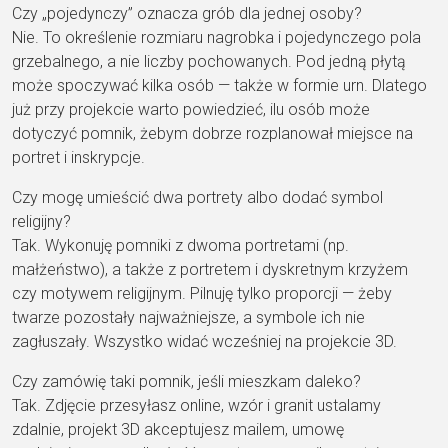
Czy „pojedynczy” oznacza grób dla jednej osoby?
Nie. To określenie
rozmiaru nagrobka i
pojedynczego pola
grzebalnego,
a nie liczby
pochowanych. Pod jedną płytą
może spoczywać kilka
osób — także w formie
urn. Dlatego
już przy
projekcie warto powiedzieć,
ilu osób może
dotyczyć pomnik, żebym
dobrze rozplanował
miejsce na
portret i
inskrypcje.
Czy mogę umieścić dwa portrety albo dodać symbol
religijny?
Tak. Wykonuję
pomniki z dwoma
portretami (np.
małżeństwo), a także z portretem
i dyskretnym krzyżem
czy motywem
religijnym. Pilnuję tylko
proporcji — żeby
twarze
pozostały najważniejsze, a
symbole ich nie
zagłuszały. Wszystko widać
wcześniej na projekcie 3D.
Czy zamówię taki pomnik, jeśli mieszkam daleko?
Tak. Zdjęcie
przesyłasz online, wzór i
granit ustalamy
zdalnie,
projekt 3D akceptujesz
mailem, umowę