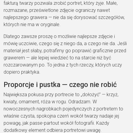
fakturą twarzy pozwala zrobić
portret, który żyje. Małe,
rozmazane,
prześwietlone zdjęcie ograniczy nawet
najlepszego grawera — nie da się
dorysować szczegółów,
których nie ma w
oryginale.
Dlatego zawsze proszę o
możliwie najlepsze zdjęcie i
mówię
uczciwie, czego się z niego da, a czego
nie da. Jeśli
materiał jest słaby,
potrafimy go poprawić graficznie przed
grawerem — ale lepiej wiedzieć to na
starcie niż być
rozczarowanym po. To
jedna z tych rzeczy, których uczy
dopiero praktyka.
Proporcje i
pustka — czego nie robić
Największa
pokusa przy portrecie to „dołożyć” —
krzyż,
kwiaty, ornament, róża w rogu.
Odradzam. W
nowoczesnych nagrobkach pojedynczych
z portretem to
właśnie
czysta, spokojna czerń
wokół twarzy
nadaje jej
powagę, jak passe-partout
wokół fotografii. Każdy
dodatkowy
element odbiera portretowi uwagę.