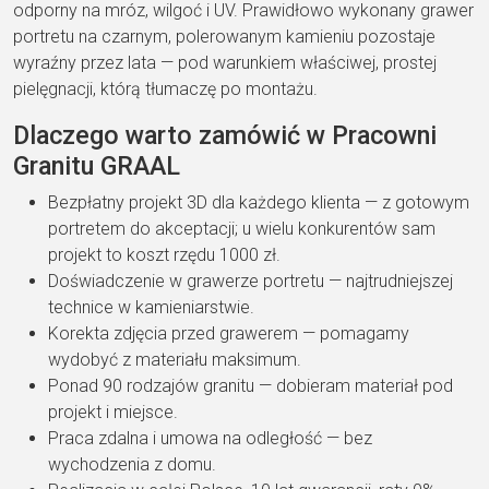
odporny na mróz,
wilgoć i UV. Prawidłowo
wykonany grawer
portretu na
czarnym, polerowanym
kamieniu pozostaje
wyraźny
przez lata — pod warunkiem
właściwej, prostej
pielęgnacji, którą tłumaczę po
montażu.
Dlaczego warto
zamówić w Pracowni
Granitu
GRAAL
Bezpłatny projekt 3D dla każdego klienta
— z gotowym
portretem do akceptacji; u
wielu konkurentów sam
projekt
to koszt rzędu 1000 zł.
Doświadczenie w grawerze portretu
—
najtrudniejszej
technice w
kamieniarstwie.
Korekta zdjęcia przed grawerem
—
pomagamy
wydobyć z materiału
maksimum.
Ponad 90 rodzajów granitu
—
dobieram materiał pod
projekt i
miejsce.
Praca zdalna i umowa na odległość
—
bez
wychodzenia z domu.