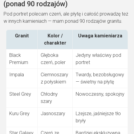
(ponad 90 rodzajów)
Pod portret
polecam czerń, ale płytę i całość
prowadzę też
w innych kamieniach — mam
ponad 90 rodzajów granitu
.
Granit
Kolor /
Uwaga
kamieniarza
charakter
Black
Głęboka
Jedyny
właściwy pod
Premium
czerń, poler
portret
Impala
Ciemnoszary
Twardy,
bezobsługowy
z połyskiem
— świetny na płytę
Steel Grey
Chłodny
Nowoczesny, spokojny
szary
Kuru Grey
Jasnoszary
Lżejsze, jaśniejsze tło
bryły
Star Galaxy
Czerń ze
Bardziej ekskluzywna