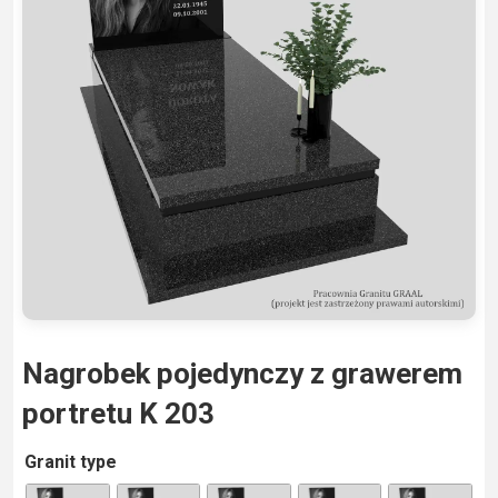
Nagrobek pojedynczy z grawerem
portretu K 203
A
Granit type
lt