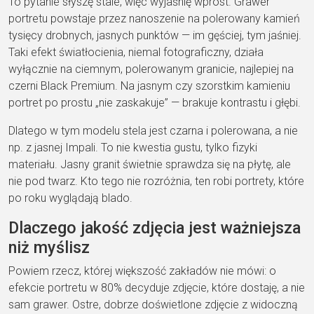
To
pytanie słyszę stale, więc wyjaśnię
wprost.
Grawer
portretu
powstaje
przez nanoszenie na polerowany kamień
tysięcy drobnych, jasnych punktów — im
gęściej, tym jaśniej.
Taki efekt
światłocienia, niemal fotograficzny,
działa
wyłącznie na ciemnym, polerowanym granicie
, najlepiej na
czerni Black
Premium. Na jasnym czy szorstkim
kamieniu
portret po prostu „nie
zaskakuje” — brakuje kontrastu i głębi.
Dlatego w tym modelu stela jest czarna
i polerowana, a nie
np. z jasnej
Impali. To nie kwestia gustu, tylko
fizyki
materiału. Jasny granit świetnie
sprawdza się na płytę, ale
nie pod
twarz. Kto tego nie rozróżnia, ten robi
portrety, które
po roku wyglądają
blado.
Dlaczego jakość zdjęcia jest
ważniejsza
niż myślisz
Powiem rzecz,
której większość zakładów nie mówi:
o
efekcie portretu w 80% decyduje zdjęcie, które dostaję, a nie
sam grawer.
Ostre, dobrze doświetlone zdjęcie z
widoczną