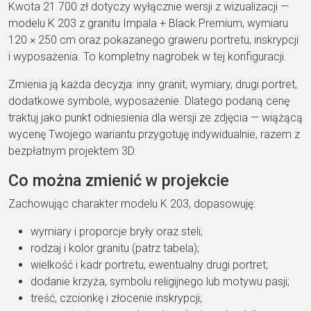
Kwota
21 700 zł
dotyczy
wyłącznie wersji z wizualizacji
—
modelu K 203 z granitu Impala +
Black Premium, wymiaru
120 × 250 cm oraz
pokazanego graweru portretu,
inskrypcji
i wyposażenia.
To kompletny nagrobek w
tej konfiguracji.
Zmien
ia ją każda
decyzja: inny granit,
wymiary, drugi portret,
dodatkowe symbole,
wyposażenie. Dlatego podaną
cenę
traktuj jako
punkt odniesienia dla wersji ze zdjęcia
— wiążącą
wycenę Twojego wariantu
przygotuję indywidualnie,
razem z
bezpłatnym
projektem 3D.
Co można
zmienić w projekcie
Zachow
ując charakter
modelu K 203,
dopasowuję:
wymiary i
proporcje bryły oraz
steli;
rodzaj i kolor
granitu (patrz
tabela);
wielkość i kadr
portretu, ewentualny
drugi portret;
dodanie krzyża, symbolu
religijnego lub motywu
pasji;
treść,
czcionkę i złocenie
inskrypcji;