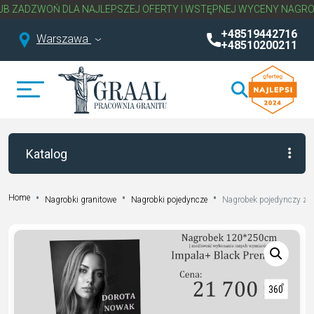
 DLA NAJLEPSZEJ OFERTY I WSTĘPNEJ WYCENY NAGROBKA.
NAPISZ
+48519442716
Warszawa
+48510200211
Katalog
Home
Nagrobki granitowe
Nagrobki pojedyncze
Nagrobek pojedynczy z g