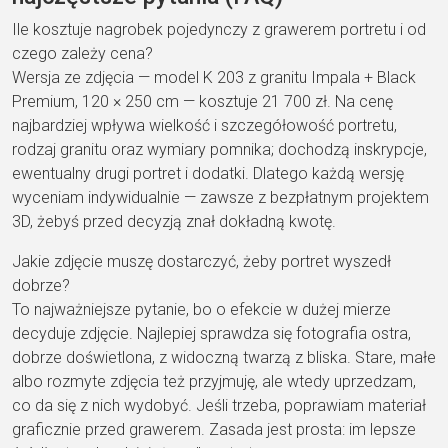
Ile kosztuje nagrobek pojedynczy z grawerem portretu i od
czego zależy cena?
Wersja ze zdjęcia — model K 203 z
granitu Impala + Black
Premium,
120 × 250 cm — kosztuje
21 700 zł
. Na cenę
najbardziej
wpływa wielkość i
szczegółowość portretu,
rodzaj
granitu oraz wymiary pomnika;
dochodzą inskrypcje,
ewentualny drugi portret i
dodatki. Dlatego każdą wersję
wyceniam indywidualnie —
zawsze z bezpłatnym
projektem
3D, żebyś przed
decyzją znał dokładną kwotę.
Jakie zdjęcie muszę dostarczyć, żeby portret wyszedł
dobrze?
To
najważniejsze pytanie, bo o
efekcie w dużej mierze
decyduje
zdjęcie. Najlepiej sprawdza się
fotografia ostra,
dobrze
doświetlona, z widoczną twarzą z
bliska. Stare, małe
albo
rozmyte zdjęcia też przyjmuję,
ale wtedy uprzedzam,
co
da się z nich wydobyć.
Jeśli trzeba, poprawiam
materiał
graficznie przed
grawerem. Zasada jest prosta: im
lepsze