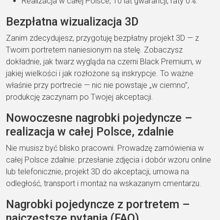
Realizacja w całej Polsce, 10 lat gwarancji, raty 0%.
Bezpłatna
wizualizacja 3D
Zanim
zdecydujesz, przygotuję
bezpłatny projekt 3D
— z
Twoim
portretem naniesionym na stelę.
Zobaczysz
dokładnie, jak
twarz wygląda na czerni
Black Premium, w
jakiej
wielkości i jak rozłożone są
inskrypcje. To ważne
właśnie
przy portrecie — nic nie
powstaje „w ciemno”,
produkcję zaczynam po Twojej
akceptacji.
Nowoczesne
nagrobki pojedyncze –
realizacja w całej Polsce,
zdalnie
Nie musisz być
blisko pracowni. Prowadzę
zamówienia
w
całej Polsce
zdalnie: przesłanie
zdjęcia i dobór wzoru online
lub telefonicznie,
projekt 3D do akceptacji, umowa
na
odległość, transport
i montaż na wskazanym
cmentarzu.
Nagrobki
pojedyncze z portretem –
najczęstsze pytania (FAQ)