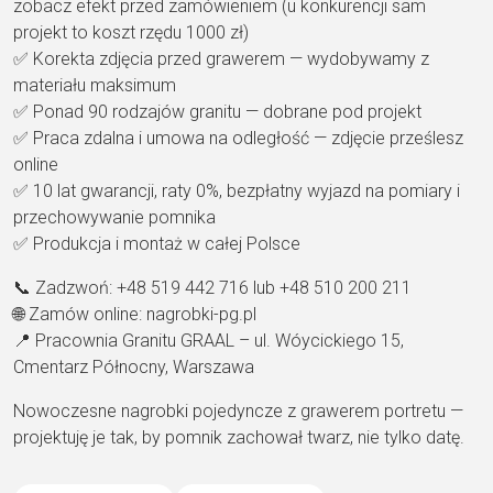
zobacz efekt
przed zamówieniem (u
konkurencji sam
projekt to
koszt rzędu 1000 zł)
✅
Korekta zdjęcia przed grawerem
—
wydobywamy z
materiału
maksimum
✅
Ponad 90 rodzajów granitu
— dobrane
pod projekt
✅
Praca zdalna i umowa na odległość
—
zdjęcie prześlesz
online
✅
10 lat gwarancji, raty 0%
,
bezpłatny wyjazd na pomiary i
przechowywanie pomnika
✅
Produkcja i montaż w całej Polsce
📞
Zadzwoń:
+48 519 442
716 lub +48 510 200
211
🌐
Zamów online:
nagrobki-pg.pl
📍
Pracownia Granitu GRAAL
– ul.
Wóycickiego 15,
Cmentarz Północny,
Warszawa
Nowoczesne
nagrobki pojedyncze z
grawerem portretu —
projektuję je tak, by
pomnik zachował
twarz, nie tylko
datę.