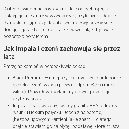
Dlate
go świadomie zostawiam stelę
oddychającą, a
inskrypcje utrzymuję w
wyważonym, czytelnym układzie.
Symbole
religijne czy dodatkowe motywy
oczywiście
dodaję — jeśli klient chce —
ale zawsze tak, żeby twarz
pozostała
bohaterem.
Jak Impala i czerń
zachowują się przez
lata
Patrzę na
kamień w perspektywie dekad:
Black Premium
— najlepszy i
najtrwalszy nośnik portretu:
głęboka
czerń, wysoki połysk, odporność na mróz
i
wilgoć. Prawidłowo wykonany grawer
pozostaje
czytelny przez lata.
Impala
— sprawdzony, twardy granit
z RPA o drobnym
rysunku i lekkim
połysku. Jeden z najbardziej
„bezobsługowych” kamieni, jakie znam —
dlatego
chętnie stawiam go na płytę i
podstawę, które muszą