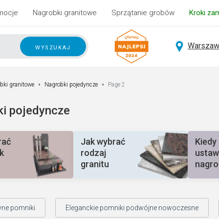
mocje
Nagrobki granitowe
Sprzątanie grobów
Kroki za
Warszaw
wyszukaj
bki granitowe
Nagrobki pojedyncze
Page 2
i pojedyncze
rać
Jak wybrać
Kiedy
k
rodzaj
ustaw
granitu
nagro
wne pomniki
Eleganckie pomniki podwójne nowoczesne