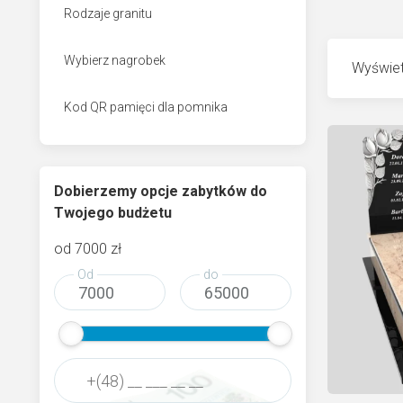
Rodzaje granitu
Wybierz nagrobek
Wyświet
Kod QR pamięci dla pomnika
Dobierzemy opcje zabytków do
Twojego budżetu
od
7000
zł
Od
do