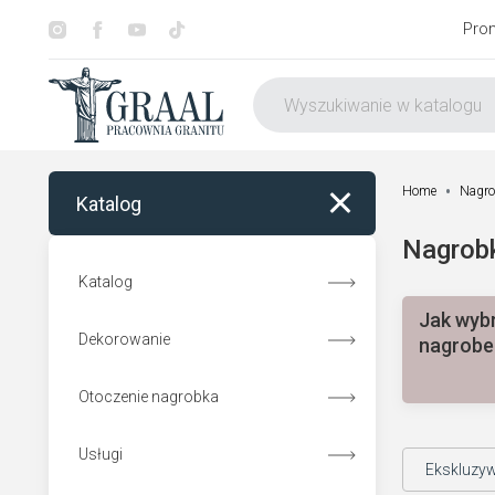
Pro
Home
Nagro
Katalog
Nagrobk
Katalog
Jak wyb
Dekorowanie
nagrobe
Otoczenie nagrobka
Usługi
Pomniki z aniołem
Ekskluzy