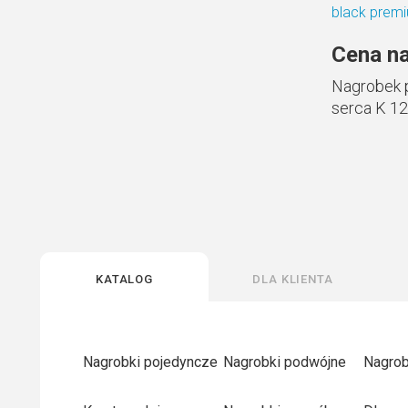
Cena na
Nagrobek 
serca K 1
Katalog
Dla klienta
Nagrobki pojedyncze
Nagrobki podwójne
Nagrob