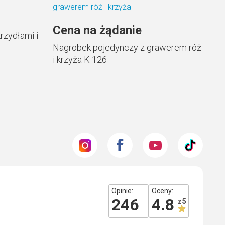
Cena na żądanie
rzydłami i
Nagrobek pojedynczy z grawerem róż
i krzyża K 126
Opinie:
Oceny:
246
4.8
z 5