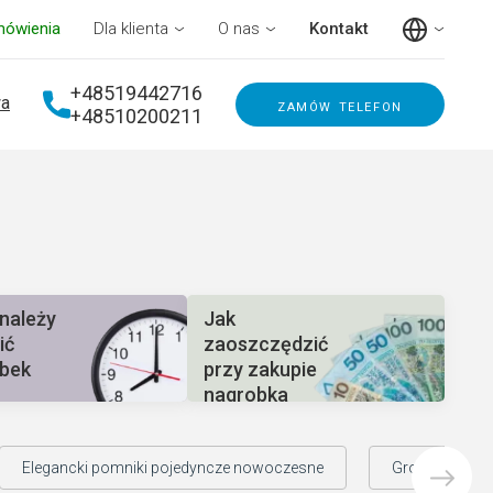
mówienia
Dla klienta
O nas
Kontakt
+48519442716
a
zamów telefon
+48510200211
 należy
Jak
ić
zaoszczędzić
bek
przy zakupie
nagrobka
Elegancki pomniki pojedyncze nowoczesne
Grobowce rod