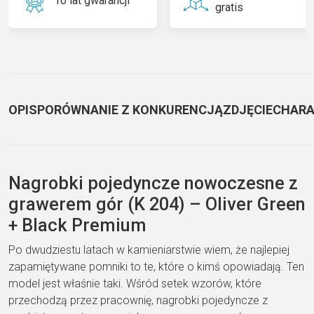
10 lat gwarancji
gratis
OPIS
PORÓWNANIE Z KONKURENCJĄ
ZDJĘCIE
CHARA
Nagrobki pojedyncze nowoczesne z
grawerem gór (K 204) – Oliver Green
+ Black Premium
Po dwudziestu latach w kamieniarstwie wiem, że najlepiej
zapamiętywane pomniki to te, które o kimś opowiadają. Ten
model jest właśnie taki. Wśród setek wzorów, które
przechodzą przez pracownię, nagrobki pojedyncze z