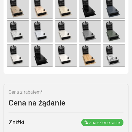
e
r
n
a
ti
v
e
:
Cena z rabatem*:
Cena na żądanie
Zniżki
%
Znaleziono taniej