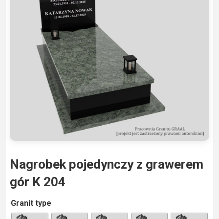
Nagrobek pojedynczy z grawerem
gór K 204
A
Granit type
lt