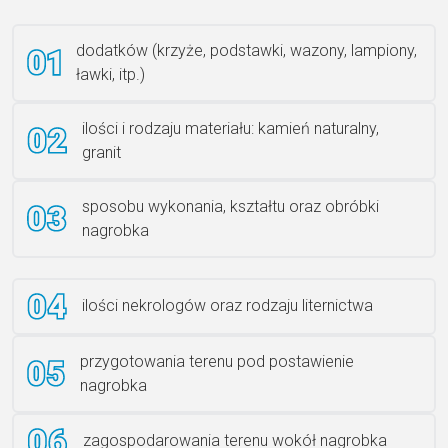
dodatków (krzyże, podstawki, wazony, lampiony,
ławki, itp.)
Rzeźba ANZK-60-BR-L
ilości i rodzaju materiału: kamień naturalny,
granit
sposobu wykonania, kształtu oraz obróbki
Ławka granitowa LG 12
nagrobka
ilości nekrologów oraz rodzaju liternictwa
przygotowania terenu pod postawienie
nagrobka
zagospodarowania terenu wokół nagrobka