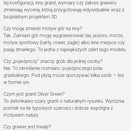
tej konfiguracji; inny granit, wymiary czy zakres graweru
zmieniają wycenę, którą przygotowuję indywidualnie wraz z
bezpłatnym projektem 3D.
Czy mogę zmienić motyw gór na inny?
Tak. Zamiast gór mogę wygrawerować las, jezioro, morze,
motyw sportowy (narty, rower, żagle) albo inne miejsce czy
pasję zmarłego. To jedna z największych zalet tego modelu.
Czy „pojedynczy” znaczy grób dla jednej osoby?
Nie. To określenie rozmiaru i pojedynczego pola
grzebalnego. Pod płytą może spoczywać kilka osób — też
w formie urn.
Czym jest granit Oliver Green?
To zielonkawo-szary granit o naturalnym rysunku. Wyróżnia
pomnik na tle typowych szarości i dobrze współgra z
motywem natury.
Czy grawer jest trwały?