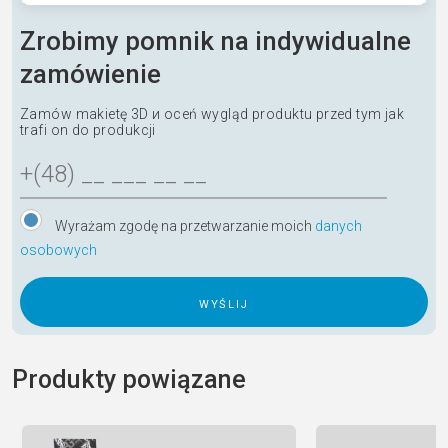
Zrobimy pomnik na indywidualne
zamówienie
Zamów makietę 3D и oceń wygląd produktu przed tym jak
trafi on do produkcji
Wyrażam zgodę na przetwarzanie moich
danych
osobowych
A
l
Produkty powiązane
t
e
r