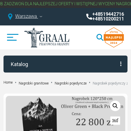
DLA NAJLEPSZEJ OFERTY I WSTĘPNEJ WYCENY NAGROBKA.
NAPISZ
+48519442716
Warszawa
+48510200211
Katalog
Home
Nagrobki granitowe
Nagrobki pojedyncze
Nagrobek pojedynczy z 