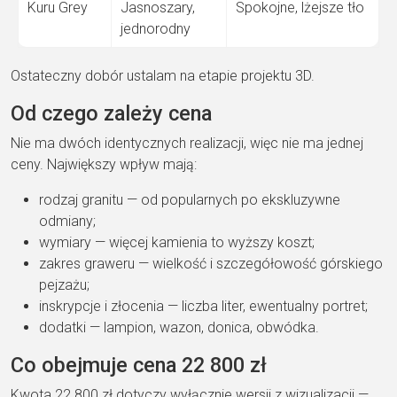
Kuru Grey
Jasnoszary,
Spokojne, lżejsze tło
jednorodny
Ostateczny dobór ustalam na etapie projektu 3D.
Od czego zależy cena
Nie ma dwóch identycznych realizacji, więc nie ma jednej
ceny. Największy wpływ mają:
rodzaj granitu — od popularnych po ekskluzywne
odmiany;
wymiary — więcej kamienia to wyższy koszt;
zakres graweru — wielkość i szczegółowość górskiego
pejzażu;
inskrypcje i złocenia — liczba liter, ewentualny portret;
dodatki — lampion, wazon, donica, obwódka.
Co obejmuje cena 22 800 zł
Kwota 22 800 zł dotyczy wyłącznie wersji z wizualizacji —