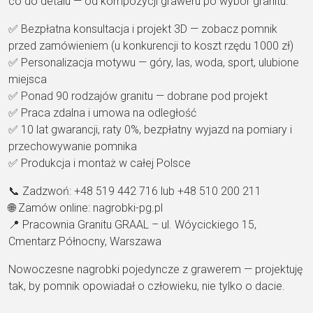
co do detalu — od kompozycji graweru po wybór granitu.
✅ Bezpłatna konsultacja i projekt 3D — zobacz pomnik
przed zamówieniem (u konkurencji to koszt rzędu 1000 zł)
✅ Personalizacja motywu — góry, las, woda, sport, ulubione
miejsca
✅ Ponad 90 rodzajów granitu — dobrane pod projekt
✅ Praca zdalna i umowa na odległość
✅ 10 lat gwarancji, raty 0%, bezpłatny wyjazd na pomiary i
przechowywanie pomnika
✅ Produkcja i montaż w całej Polsce
📞 Zadzwoń: +48 519 442 716 lub +48 510 200 211
🌐 Zamów online: nagrobki-pg.pl
📍 Pracownia Granitu GRAAL – ul. Wóycickiego 15,
Cmentarz Północny, Warszawa
Nowoczesne nagrobki pojedyncze z grawerem — projektuję
tak, by pomnik opowiadał o człowieku, nie tylko o dacie.