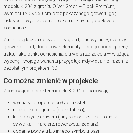
modelu K 204 z granitu Oliver Green + Black Premium,
wymiaru 120 × 250 cm oraz pokazanego graweru gór,
inskrypcji i wyposażenia. To kompletny nagrobek w tej
konfiguracji.
Zmienia ją każda decyzja: inny granit, inne wymiary, szerszy
grawer, portret, dodatkowe elementy. Dlatego podaną cenę
traktuj jako punkt odniesienia dla wersji ze zdjęcia — wiążącą
wycenę Twojego wariantu przygotuję indywidualnie, razem z
bezpłatnym projektem 3D.
Co można zmienić w projekcie
Zachowując charakter modelu K 204, dopasowuję:
wymiary i proporcje bryły oraz steli;
rodzaj i kolor granitu (patrz tabela);
kompozycję graweru (inny szczyt, las, jezioro, inna
sylwetka — narciarz, rowerzysta, żeglarz);
dodanie portretu lub innego symbolu pasji;