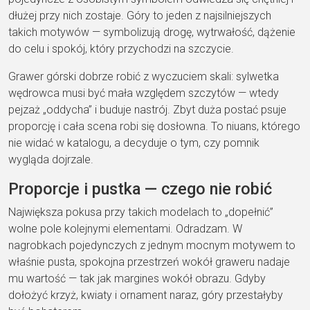
dłużej przy nich zostaje. Góry to jeden z najsilniejszych
takich motywów — symbolizują drogę, wytrwałość, dążenie
do celu i spokój, który przychodzi na szczycie.
Grawer górski dobrze robić z wyczuciem skali: sylwetka
wędrowca musi być mała względem szczytów — wtedy
pejzaż „oddycha” i buduje nastrój. Zbyt duża postać psuje
proporcję i cała scena robi się dosłowna. To niuans, którego
nie widać w katalogu, a decyduje o tym, czy pomnik
wygląda dojrzale.
Proporcje i pustka — czego nie robić
Największa pokusa przy takich modelach to „dopełnić”
wolne pole kolejnymi elementami. Odradzam. W
nagrobkach pojedynczych z jednym mocnym motywem to
właśnie pusta, spokojna przestrzeń wokół graweru nadaje
mu wartość — tak jak margines wokół obrazu. Gdyby
dołożyć krzyż, kwiaty i ornament naraz, góry przestałyby