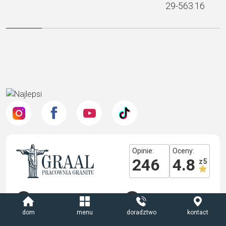
29-563.16
Opinie:
Oceny:
246
4.8
z 5
+48519442716
+48510200211
info@nagrobki-pg.pl
dom
menu
doradztwo
kontact