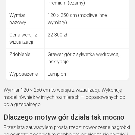
Premium (czarny)
Wymiar
120 × 250 cm (możliwe inne
bazowy
wymiary)
Cena wersji z
22 800 zł
wizualizacji
Zdobienie
Grawer gór z sylwetką wędrowca,
inskrypcje
Wyposażenie
Lampion
Wymiar 120 × 250 cm to wersja z wizualizacji. Wykonuję
model również w innych rozmiarach — dopasowanych do
pola grzebalnego.
Dlaczego motyw gór działa tak mocno
Przez lata zauważyłem prostą rzecz: nowoczesne nagrobki
pojedyncze z osobistym symbolem odwiedza się chętniej i