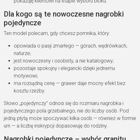
pokazuję klientowi na etapie wyboru bloku.
Dla kogo są te nowoczesne nagrobki
pojedyncze
Ten model polecam, gdy chcesz pomnika, który:
opowiada o pasji zmarłego — górach, wędrówkach,
naturze;
jest nowoczesny i osobisty, a nie katalogowy;
pozostaje spokojny i elegancki dzięki jednemu
motywowi;
ma rozsądną cenę — grawer daje mocny efekt bez
kosztu rzeźby.
Słowo „pojedynczy” odnosi się do rozmiaru nagrobka i
pojedynczego pola grzebalnego, nie do liczby osób. Pod
jedną płytą może spoczywać kilka osób — również w formie
urn — a liczbę inskrypcji dopasowuję do rodziny.
Nagrobki pojedyncze – wybór granitu