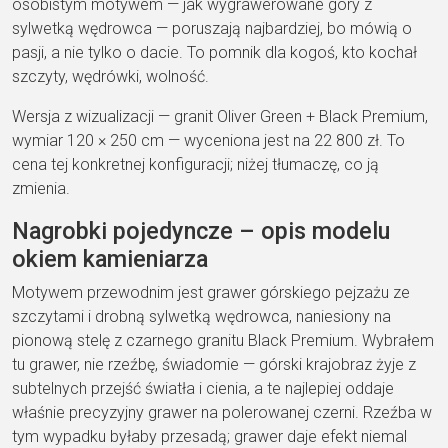
osobistym motywem — jak wygrawerowane góry z
sylwetką wędrowca — poruszają najbardziej, bo mówią o
pasji, a nie tylko o dacie. To pomnik dla kogoś, kto kochał
szczyty, wędrówki, wolność.
Wersja z wizualizacji — granit Oliver Green + Black Premium,
wymiar 120 × 250 cm — wyceniona jest na 22 800 zł. To
cena tej konkretnej konfiguracji; niżej tłumaczę, co ją
zmienia.
Nagrobki pojedyncze – opis modelu
okiem kamieniarza
Motywem przewodnim jest grawer górskiego pejzażu ze
szczytami i drobną sylwetką wędrowca, naniesiony na
pionową stelę z czarnego granitu Black Premium. Wybrałem
tu grawer, nie rzeźbę, świadomie — górski krajobraz żyje z
subtelnych przejść światła i cienia, a te najlepiej oddaje
właśnie precyzyjny grawer na polerowanej czerni. Rzeźba w
tym wypadku byłaby przesadą; grawer daje efekt niemal