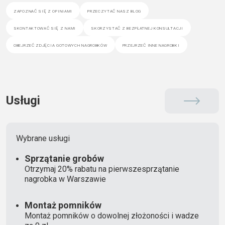
zapoznać się z opiniami
przeczytać nasz blog
skontaktować się z nami
skorzystać z bezpłatnej konsultacji
obejrzeć zdjęcia gotowych nagrobków
przejrzeć inne nagrobki
Usługi
Wybrane usługi
Sprzątanie grobów
Otrzymaj 20% rabatu na pierwszesprzątanie
nagrobka w Warszawie
Montaż pomników
Montaż pomników o dowolnej złożoności i wadze