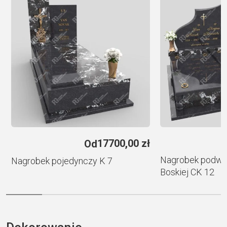
n
a
t
i
v
e
:
ł
17700,00
zł
Od
Nagrobek podwój
Nagrobek pojedynczy K 7
Boskiej CK 12