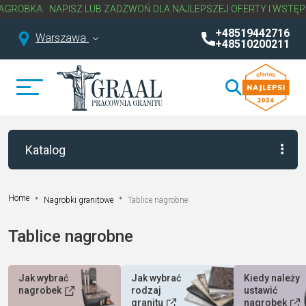
BKA.
NAPISZ LUB ZADZWOŃ DLA NAJLEPSZEJ OFERTY I WSTĘPNEJ
+48519442716
Warszawa
+48510200211
Katalog
Home
Nagrobki granitowe
Tablice nagrobne
Tablice nagrobne
Jak wybrać
Jak wybrać
Kiedy należy
nagrobek
rodzaj
ustawić
granitu
nagrobek