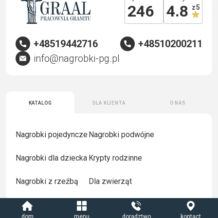
Cena na żądanie
Cena na żądanie
Artystyczna granitowa
Granitowa tablica
tablica nagrobkowa z
nagrobkowa z
rzeźbą drzewa życia
artystycznym reliefem
A135
krzyża i kwiatów A134
dom
menu
doradztwo
kontact