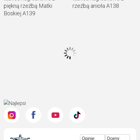
piękną rzeźbą Matki
rzeźbą anioła A138
Boskiej A139
Cena na żądanie
Cena na żądanie
Artystyczna granitowa
Wyjątkowa granitowa
tablica nagrobkowa z
tablica nagrobkowa dla
wazonem pełnym róż
dziecka z motywem misia
A137
A136