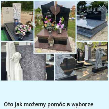
APISZ LUB ZADZWOŃ DLA NAJLEPSZEJ OFERTY I WSTĘPNEJ WYCEN
+48519442716
Warszawa
+48510200211
Katalog
•
•
Czym i jak prawidłowo przykleić, przymocować zdjęcie do nagro
Home
Blog
Oto jak możemy pomóc в wyborze