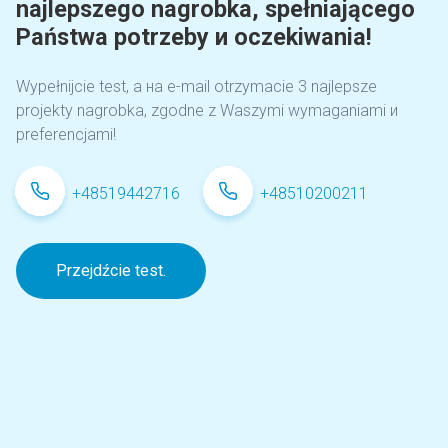
najlepszego nagrobka, spełniającego
Państwa potrzeby и oczekiwania!
Wypełnijcie test, а на e-mail otrzymacie 3 najlepsze
projekty nagrobka, zgodne z Waszymi wymaganiami и
preferencjami!
+48519442716
+48510200211
Przejdźcie test.
2024.03.23
Czym i jak prawidłowo przykleić,
przymocować zdjęcie do
nagrobka?