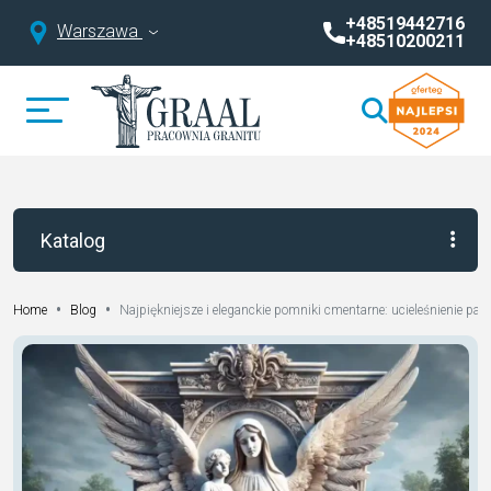
+48519442716
Warszawa
+48510200211
Katalog
•
•
Najpiękniejsze i eleganckie pomniki cmentarne: ucieleśnienie pami
Home
Blog