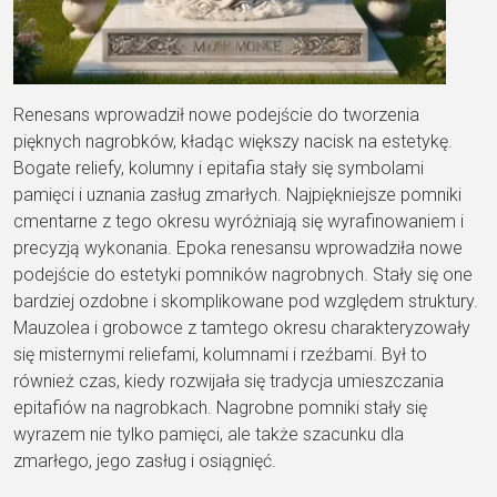
Renesans wprowadził nowe podejście do tworzenia
pięknych nagrobków, kładąc większy nacisk na estetykę.
Bogate reliefy, kolumny i epitafia stały się symbolami
pamięci i uznania zasług zmarłych. Najpiękniejsze pomniki
cmentarne z tego okresu wyróżniają się wyrafinowaniem i
precyzją wykonania. Epoka renesansu wprowadziła nowe
podejście do estetyki pomników nagrobnych. Stały się one
bardziej ozdobne i skomplikowane pod względem struktury.
Mauzolea i grobowce z tamtego okresu charakteryzowały
się misternymi reliefami, kolumnami i rzeźbami. Był to
również czas, kiedy rozwijała się tradycja umieszczania
epitafiów na nagrobkach. Nagrobne pomniki stały się
wyrazem nie tylko pamięci, ale także szacunku dla
zmarłego, jego zasług i osiągnięć.