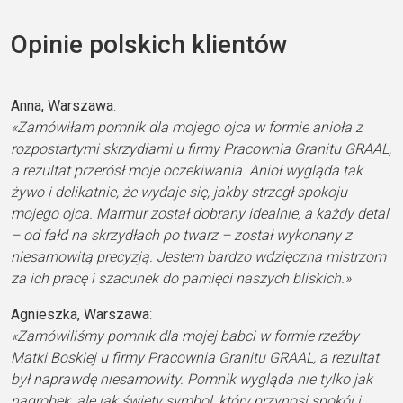
Opinie polskich klientów
Anna, Warszawa
:
«Zamówiłam pomnik dla mojego ojca w formie anioła z
rozpostartymi skrzydłami u firmy Pracownia Granitu GRAAL,
a rezultat przerósł moje oczekiwania. Anioł wygląda tak
żywo i delikatnie, że wydaje się, jakby strzegł spokoju
mojego ojca. Marmur został dobrany idealnie, a każdy detal
– od fałd na skrzydłach po twarz – został wykonany z
niesamowitą precyzją. Jestem bardzo wdzięczna mistrzom
za ich pracę i szacunek do pamięci naszych bliskich.»
Agnieszka, Warszawa
:
«Zamówiliśmy pomnik dla mojej babci w formie rzeźby
Matki Boskiej u firmy Pracownia Granitu GRAAL, a rezultat
był naprawdę niesamowity. Pomnik wygląda nie tylko jak
nagrobek, ale jak święty symbol, który przynosi spokój i