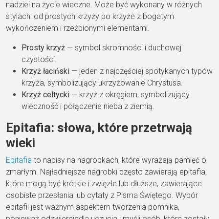
nadziei na życie wieczne. Może być wykonany w różnych
stylach: od prostych krzyży po krzyże z bogatym
wykończeniem i rzeźbionymi elementami.
Prosty krzyż
— symbol skromności i duchowej
czystości.
Krzyż łaciński
— jeden z najczęściej spotykanych typów
krzyża, symbolizujący ukrzyżowanie Chrystusa.
Krzyż celtycki
— krzyż z okręgiem, symbolizujący
wieczność i połączenie nieba z ziemią.
Epitafia: słowa, które przetrwają
wieki
Epitafia
to napisy na nagrobkach, które wyrażają pamięć o
zmarłym. Najładniejsze nagrobki często zawierają epitafia,
które mogą być krótkie i zwięzłe lub dłuższe, zawierające
osobiste przesłania lub cytaty z Pisma Świętego. Wybór
epitafii jest ważnym aspektem tworzenia pomnika,
ponieważ odzwierciedla uczucia i myśli osób, które zostały.