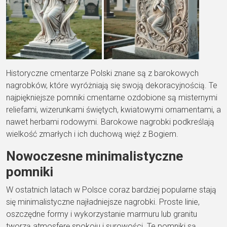
Historyczne cmentarze Polski znane są z barokowych
nagrobków, które wyróżniają się swoją dekoracyjnością. Te
najpiękniejsze pomniki cmentarne ozdobione są misternymi
reliefami, wizerunkami świętych, kwiatowymi ornamentami, a
nawet herbami rodowymi. Barokowe nagrobki podkreślają
wielkość zmarłych i ich duchową więź z Bogiem.
Nowoczesne minimalistyczne
pomniki
W ostatnich latach w Polsce coraz bardziej popularne stają
się minimalistyczne najładniejsze nagrobki. Proste linie,
oszczędne formy i wykorzystanie marmuru lub granitu
tworzą atmosferę spokoju i surowości. Te pomniki są