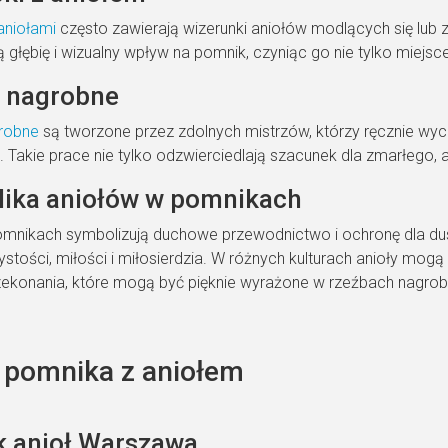
aniołami
często zawierają wizerunki aniołów modlących się lub 
 głębię i wizualny wpływ na pomnik, czyniąc go nie tylko miejsc
 nagrobne
robne
są tworzone przez zdolnych mistrzów, którzy ręcznie wyci
. Takie prace nie tylko odzwierciedlają szacunek dla zmarłego, 
ika aniołów w pomnikach
omnikach symbolizują duchowe przewodnictwo i ochronę dla du
stości, miłości i miłosierdzia. W różnych kulturach anioły mog
 przekonania, które mogą być pięknie wyrażone w rzeźbach nagro
 pomnika z aniołem
 anioł Warszawa