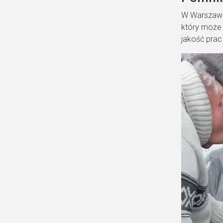
W Warszawie
który może 
jakość prac
В
и
д
е
о
п
л
е
е
р