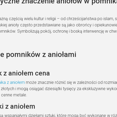
ryczne znaczenie aniołów w pomni
żną częścią wielu kultur i religii – od chrześcijaństwa po islam
skiej anioły często przedstawiane są jako obrońcy i opiekunow
omników. Symbolizują pokój, ochronę i boską interwencję w chwil
e pomników z aniołami
 z aniołem cena
ika z aniołem
może znacznie różnić się w zależności od rozmiaru
y złotych i mogą osiągać dziesiątki tysięcy za ekskluzywne wykon
 cenne metale.
i z aniołem
są wspaniałymi dziełami sztuki, które mogą być wykonane w ró