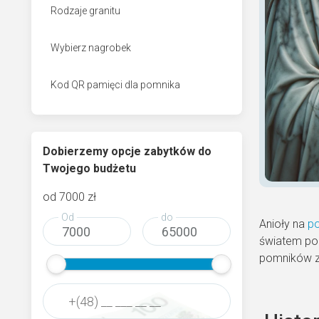
Rodzaje granitu
Wybierz nagrobek
Kod QR pamięci dla pomnika
Dobierzemy opcje zabytków do
Twojego budżetu
od
7000
zł
Od
do
Anioły na
p
światem po
pomników z 