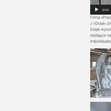
00:00
Firma «Prac
z «Graal» z
Dzięki wyso
nadające si
indywidualn
В
и