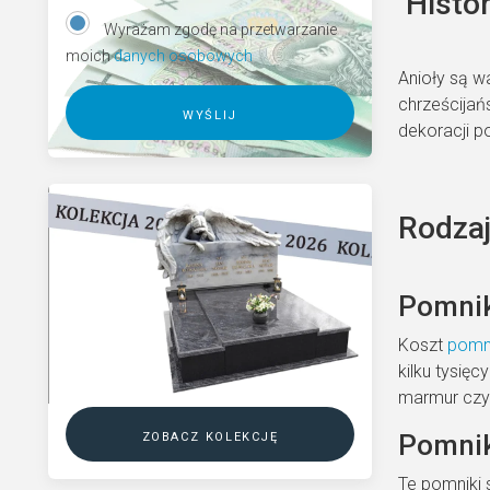
Histo
Wyrażam zgodę na przetwarzanie
moich
danych osobowych
Anioły są wa
chrześcijań
dekoracji p
A
l
t
Rodzaj
e
r
n
Pomnik
a
t
Koszt
pomn
i
kilku tysięc
v
marmur czy
e
zobacz kolekcję
Pomnik
:
Te pomniki 