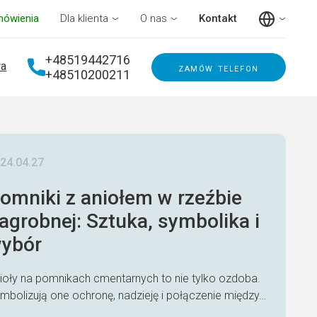
mówienia
Dla klienta
O nas
Kontakt
+48519442716
a
zamów telefon
+48510200211
24.04.27
omniki z aniołem w rzeźbie
agrobnej: Sztuka, symbolika i
ybór
ioły na pomnikach cmentarnych to nie tylko ozdoba.
mbolizują one ochronę, nadzieję i połączenie między…