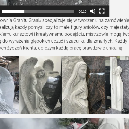
00:10
ownia Granitu Graal» specjalizuje się w tworzeniu na zamówienie
realizują każdy pomysł, czy to małe figury aniołów, czy majest
kiemu kunsztowi i kreatywnemu podejściu, mistrzowie mogą two
ę do wyrażenia głębokich uczuć i szacunku dla zmarłych. Każd
ych życzeń klienta, co czyni każdą pracę prawdziwie unikalną.