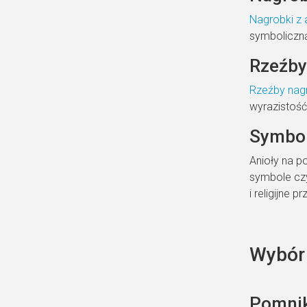
Nagrobki z 
symboliczną
Rzeźby
Rzeźby nag
wyrazistość
Symbol
Anioły na p
symbole czy
i religijne
Wybór
Pomnik