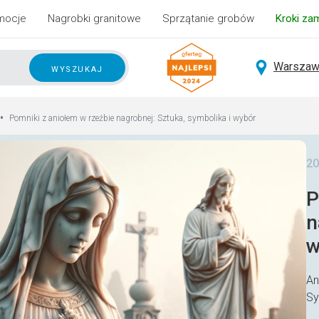
mocje
Nagrobki granitowe
Sprzątanie grobów
Kroki za
Warszaw
wyszukaj
•
Pomniki z aniołem w rzeźbie nagrobnej: Sztuka, symbolika i wybór
20
P
n
w
An
Sy