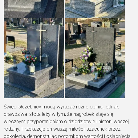
Święci służebnicy mogą wyrażać różne opinie, jednak
prawdziwa istota leży w tym, że nagrobek staje się
wiecznym przypomnieniem o dziedzictwie i historii waszej
rodziny. Przekazuje on waszą miłość i szacunek przez
pokolenia, demonstrując potomkom wartości i osiągnięcia