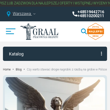
 DLA NAJLEPSZEJ OFERTY I WSTĘPNEJ WYCENY NAGROBKA.
NAPIS
+48519442716
Warszawa
+48510200211
Katalog
•
•
Czy warto stawiać drogie nagrobki z rzeźbą na grobie w Polsce, 
Home
Blog