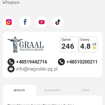
Opinie:
Oceny:
246
4.8
z 5
+48519442716
+48510200211
info@nagrobki-pg.pl
Katalog
Dla klienta
O nas