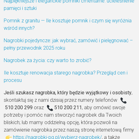
Najpiękniejsze i eleganckie pomniki cmentarne: ucieleśnienie
pamięci i sztuki
Pomnik z granitu — Ile kosztuje pomnik i czym się wyróżnia
wśród innych?
Nagrobki pojedyncze: jak wybrać, zamówić i pielęgnować –
pełny przewodnik 2025 roku
Nagrobek za życia: czy warto to zrobić?
Ile kosztuje renowacja starego nagrobka? Przegląd cen i
procesu
Jeśli szukasz nagrobka, który będzie wyjątkowy i osobisty
,
skontaktuj się z nami dzisiaj przez numery telefonów
510 200 299
oraz
510 200 211
, aby omówić swoje
potrzeby i pomóc nam stworzyć nagrobek dla Twoich
bliskich; lub mamy oddzielną opcję, która pozwoli na
zamówienie nagrobka przez naszą stronę internetową firmy
https://nagrobki-pg.pl/wybierz-nagrobek/
, a także