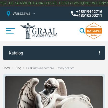
WOŃ DLA NAJLEPSZEJ OFERTY I WSTĘPNEJ WYCENY NAGROBKA.
NAP
+48519442716
Warszawa
+48510200211
Katalog
•
•
Ekskluzywne pomniki – nowy poziom
Home
Blog