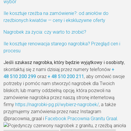
wybór
Ile kosztuje rzeźba na zamówienie?: od aniołów do
rzeźbionych kwiatów — ceny i ekskluzywne oferty
Nagrobek za życia: czy warto to zrobić?
Ile kosztuje renowacja starego nagrobka? Przegląd cen i
procesu
Jeśli szukasz nagrobka, który będzie wyjątkowy i osobisty
,
skontaktuj się z nami dzisiaj przez numery telefonów
+
48
510 200 299
oraz
+ 48
510 200 211
, aby omówić swoje
potrzeby i pomóc nam stworzyć nagrobek dla Twoich
bliskich; lub mamy oddzielną opcję, która pozwoli na
zamówienie nagrobka przez naszą stronę internetową
firmy
https://nagrobki-pg.pl/wybierz-nagrobek/
, a także
przyjmujemy zamówienia przez nasz Instagram
@pracownia_graal i
Facebook Pracownia Granitu Graal
.