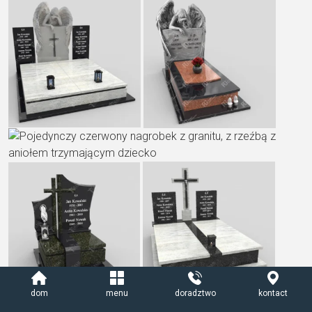
dom
menu
doradztwo
kontact