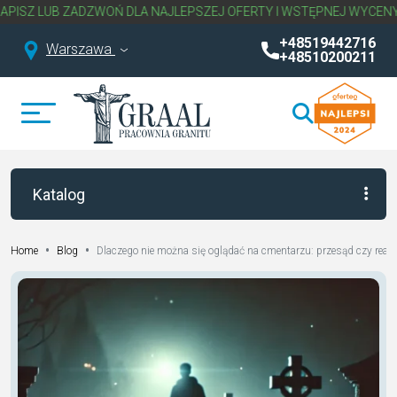
ZWOŃ DLA NAJLEPSZEJ OFERTY I WSTĘPNEJ WYCENY NAGROBKA.
NA
+48519442716
Warszawa
+48510200211
Katalog
•
•
Dlaczego nie można się oglądać na cmentarzu: przesąd czy realn
Home
Blog