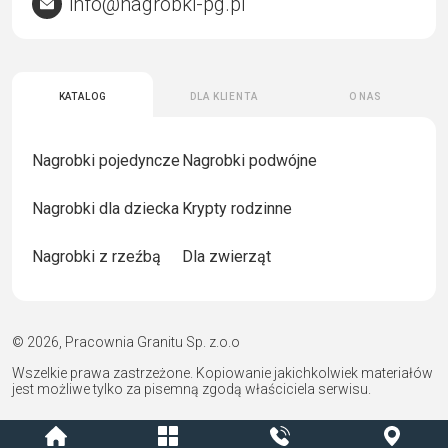
info@nagrobki-pg.pl
Katalog
Dla klienta
O nas
Nagrobki pojedyncze
Nagrobki podwójne
Nagrobki dla dziecka
Krypty rodzinne
Nagrobki z rzeźbą
Dla zwierząt
© 2026, Pracownia Granitu Sp. z.o.o
Wszelkie prawa zastrzeżone. Kopiowanie jakichkolwiek materiałów
jest możliwe tylko za pisemną zgodą właściciela serwisu.