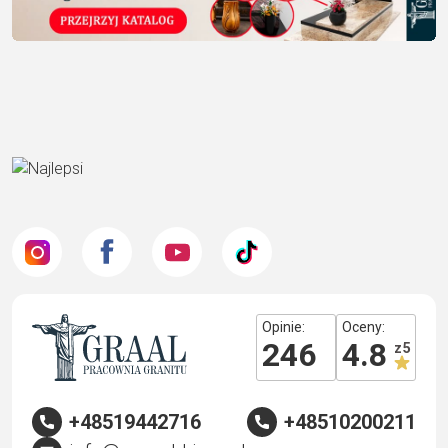
Opinie:
Oceny:
246
4.8
z 5
+48519442716
+48510200211