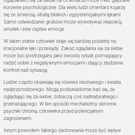
oglądaniem się za siebie na cmentarzu może mieć głębokie
korzenie psychologiczne. Dla wielu ludzi cmentarz kojarzy
się ze śmiercią, utratą bliskich i egzystencjalnymi lękami.
Samo odwiedzanie grobów może wywoływać niepokój,
smutek i inne ciężkie emocje.
W takim stanie człowiek staje się bardziej podatny na
irracjonalne lęki i przesądy. Zakaz oglądania się za siebie
może być postrzegany jako swoisty rytuał, pomagający
radzić sobie z negatywnymi emocjami i dający złudzenie
kontroli nad sytuacją.
Ludzie często obawiają się również nieznanego i świata
nadprzyrodzonego. Mogą podświadomie bać się, że
oglądając się za siebie, zobaczą coś nadnaturalnego i
przerażającego. W ten sposób mechanizmy obronne
psychiki chronią człowieka przed potencjalnym
zagrożeniem.
Innym powodem takiego zachowania może być wpływ