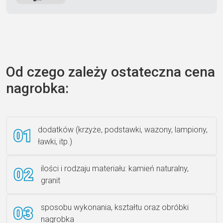
Zecero jaskółka 3150
Od czego zależy ostateczna cena
nagrobka:
Książka 2
dodatków (krzyże, podstawki, wazony, lampiony,
ławki, itp.)
Rzeźba ANZK-60-BR-L
ilości i rodzaju materiału: kamień naturalny,
granit
sposobu wykonania, kształtu oraz obróbki
Ławka granitowa LG 12
nagrobka