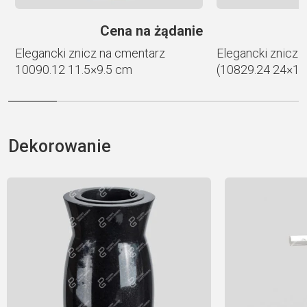
e
Cena na żądanie
Elegancki znicz na cmentarz
Elegancki znicz 
10090.12 11.5×9.5 cm
(10829.24 24×13
Dekorowanie