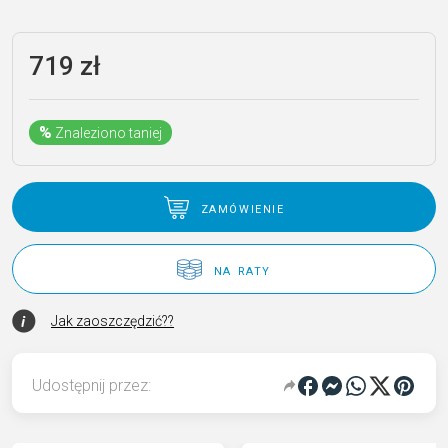
719
zł
%
Znaleziono taniej
zamówienie
na raty
Jak zaoszczędzić??
Udostępnij przez: