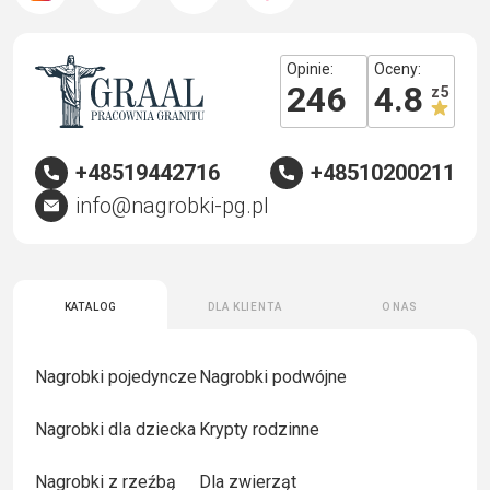
Opinie:
Oceny:
246
4.8
z 5
+48519442716
+48510200211
info@nagrobki-pg.pl
Katalog
Dla klienta
O nas
Nagrobki pojedyncze
Nagrobki podwójne
Nagrobki dla dziecka
Krypty rodzinne
Nagrobki z rzeźbą
Dla zwierząt