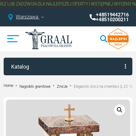
B ZADZWOŃ DLA NAJLEPSZEJ OFERTY I WSTĘPNEJ WYCENY NAGROB
+48519442716
Warszawa
+48510200211
Katalog
Home
Nagrobki granitowe
Znicze
Elegancki znicz na cmentarz (L 22 13