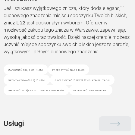
Jeśli szukasz wyjątkowego znicza, który doda elegancji i
duchowego znaczenia miejscu spoczynku Twoich bliskich,
znicz L 22
jest doskonałym wyborem. Oferujemy
możliwość zakupu tego znicza w Warszawie, zapewniając
wysoką jakość oraz trwałość. Dzięki naszej ofercie możesz
uczynić miejsce spoczynku swoich bliskich jeszcze bardziej
wyjątkowym i pełnym duchowego znaczenia.
zapoznać się z opiniami
przeczytać nasz blog
skontaktować się z nami
skorzystać z bezpłatnej konsultacji
obejrzeć zdjęcia gotowych nagrobków
przejrzeć inne nagrobki
Usługi