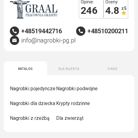
Opinie:
Oceny:
246
4.8
z 5
+48519442716
+48510200211
info@nagrobki-pg.pl
Katalog
Dla klienta
O nas
Nagrobki pojedyncze
Nagrobki podwójne
Nagrobki dla dziecka
Krypty rodzinne
Nagrobki z rzeźbą
Dla zwierząt