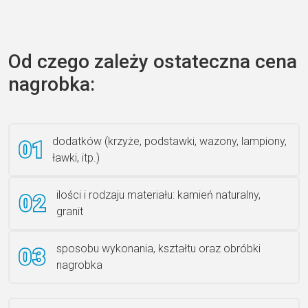
Zecero jaskółka 3150
Od czego zależy ostateczna cena
nagrobka:
Książka 2
dodatków (krzyże, podstawki, wazony, lampiony,
ławki, itp.)
Rzeźba ANZK-60-BR-L
ilości i rodzaju materiału: kamień naturalny,
granit
sposobu wykonania, kształtu oraz obróbki
Ławka granitowa LG 12
nagrobka