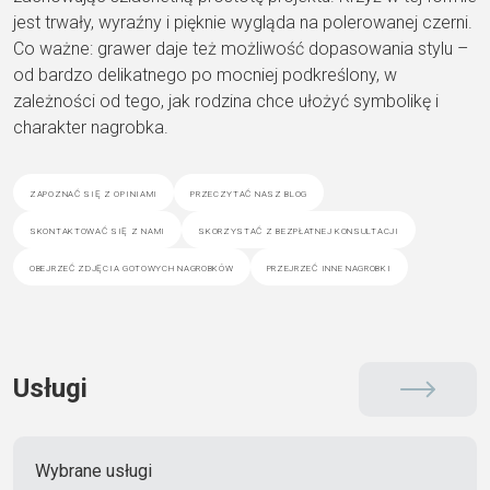
jest trwały, wyraźny i pięknie wygląda na polerowanej czerni.
Co ważne: grawer daje też możliwość dopasowania stylu –
od bardzo delikatnego po mocniej podkreślony, w
zależności od tego, jak rodzina chce ułożyć symbolikę i
charakter nagrobka.
zapoznać się z opiniami
przeczytać nasz blog
skontaktować się z nami
skorzystać z bezpłatnej konsultacji
obejrzeć zdjęcia gotowych nagrobków
przejrzeć inne nagrobki
Usługi
Wybrane usługi