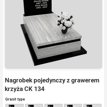
Nagrobek pojedynczy z grawerem
krzyża CK 134
A
Granit type
lt