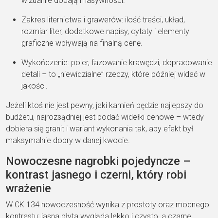
wizualnie dodają masywności.
Zakres liternictwa i grawerów: ilość treści, układ,
rozmiar liter, dodatkowe napisy, cytaty i elementy
graficzne wpływają na finalną cenę.
Wykończenie: poler, fazowanie krawędzi, dopracowanie
detali – to „niewidzialne” rzeczy, które później widać w
jakości.
Jeżeli ktoś nie jest pewny, jaki kamień będzie najlepszy do
budżetu, najrozsądniej jest podać widełki cenowe – wtedy
dobiera się granit i wariant wykonania tak, aby efekt był
maksymalnie dobry w danej kwocie.
Nowoczesne nagrobki pojedyncze –
kontrast jasnego i czerni, który robi
wrażenie
W CK 134 nowoczesność wynika z prostoty oraz mocnego
kontrastu: jasna płyta wygląda lekko i czysto, a czarne