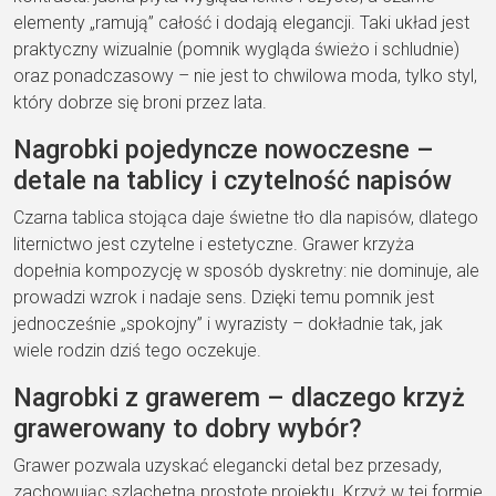
elementy „ramują” całość i dodają elegancji. Taki układ jest
praktyczny wizualnie (pomnik wygląda świeżo i schludnie)
oraz ponadczasowy – nie jest to chwilowa moda, tylko styl,
który dobrze się broni przez lata.
Nagrobki pojedyncze nowoczesne –
detale na tablicy i czytelność napisów
Czarna tablica stojąca daje świetne tło dla napisów, dlatego
liternictwo jest czytelne i estetyczne. Grawer krzyża
dopełnia kompozycję w sposób dyskretny: nie dominuje, ale
prowadzi wzrok i nadaje sens. Dzięki temu pomnik jest
jednocześnie „spokojny” i wyrazisty – dokładnie tak, jak
wiele rodzin dziś tego oczekuje.
Nagrobki z grawerem – dlaczego krzyż
grawerowany to dobry wybór?
Grawer pozwala uzyskać elegancki detal bez przesady,
zachowując szlachetną prostotę projektu. Krzyż w tej formie