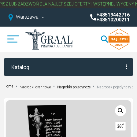
 ZADZWOŃ DLA NAJLEPSZEJ OFERTY I WSTĘPNEJ WYCENY NAGROBK
+48519442716
Warszawa
+48510200211
Katalog
Home
Nagrobki granitowe
Nagrobki pojedyncze
Nagrobek pojedynczy z 