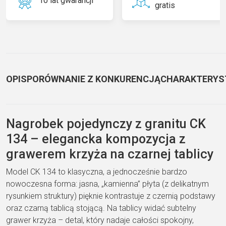
10 lat gwarancji
gratis
OPIS
PORÓWNANIE Z KONKURENCJĄ
CHARAKTERYS
Nagrobek pojedynczy z granitu CK
134 – elegancka kompozycja z
grawerem krzyża na czarnej tablicy
Model CK 134 to klasyczna, a jednocześnie bardzo
nowoczesna forma: jasna, „kamienna” płyta (z delikatnym
rysunkiem struktury) pięknie kontrastuje z czernią podstawy
oraz czarną tablicą stojącą. Na tablicy widać subtelny
grawer krzyża – detal, który nadaje całości spokojny,