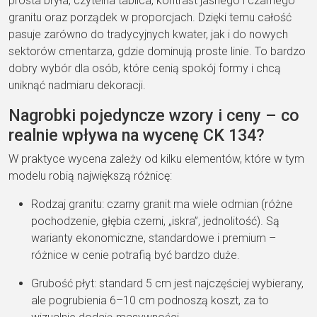
prosta bryła, czytelna tablica, kontrast jasnego i czarnego
granitu oraz porządek w proporcjach. Dzięki temu całość
pasuje zarówno do tradycyjnych kwater, jak i do nowych
sektorów cmentarza, gdzie dominują proste linie. To bardzo
dobry wybór dla osób, które cenią spokój formy i chcą
uniknąć nadmiaru dekoracji.
Nagrobki pojedyncze wzory i ceny – co
realnie wpływa na wycenę CK 134?
W praktyce wycena zależy od kilku elementów, które w tym
modelu robią największą różnicę:
Rodzaj granitu: czarny granit ma wiele odmian (różne
pochodzenie, głębia czerni, „iskra”, jednolitość). Są
warianty ekonomiczne, standardowe i premium –
różnice w cenie potrafią być bardzo duże.
Grubość płyt: standard 5 cm jest najczęściej wybierany,
ale pogrubienia 6–10 cm podnoszą koszt, za to