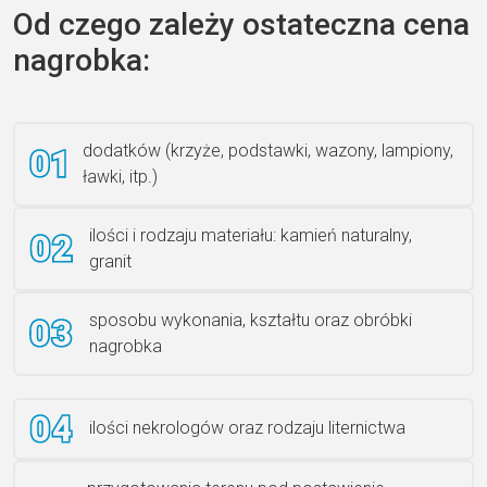
Od czego zależy ostateczna cena
nagrobka:
Książka 2
dodatków (krzyże, podstawki, wazony, lampiony,
ławki, itp.)
Rzeźba ANZK-60-BR-L
ilości i rodzaju materiału: kamień naturalny,
granit
sposobu wykonania, kształtu oraz obróbki
Ławka granitowa LG 12
nagrobka
ilości nekrologów oraz rodzaju liternictwa