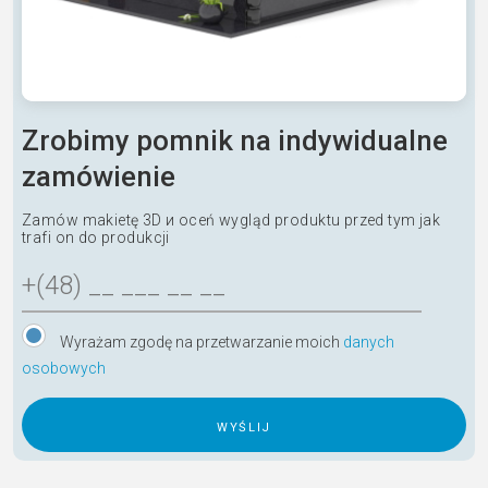
Zrobimy pomnik na indywidualne
zamówienie
Zamów makietę 3D и oceń wygląd produktu przed tym jak
trafi on do produkcji
Wyrażam zgodę na przetwarzanie moich
danych
osobowych
A