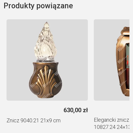
l
Produkty powiązane
t
e
r
n
a
t
i
v
e
:
ł
630,00
zł
Elegancki znicz 
Znicz 9040.21 21х9 cm
10827.24 24×13