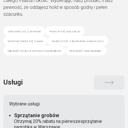
całego miasta i okolic. Wybierając nasz produkt, masz
pewność, że oddajesz hołd w sposób godny i pełen
szacunku.
zapoznać się z opiniami
przeczytać nasz blog
skontaktować się z nami
skorzystać z bezpłatnej konsultacji
obejrzeć zdjęcia gotowych nagrobków
przejrzeć inne nagrobki
Usługi
Wybrane usługi
Sprzątanie grobów
Otrzymaj 20% rabatu na pierwszesprzątanie
nagrobka w Warszawie