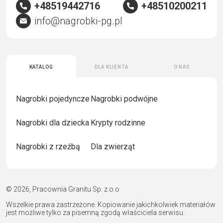
+48519442716
+48510200211
info@nagrobki-pg.pl
Katalog
Dla klienta
O nas
Nagrobki pojedyncze
Nagrobki podwójne
Nagrobki dla dziecka
Krypty rodzinne
Nagrobki z rzeźbą
Dla zwierząt
© 2026, Pracownia Granitu Sp. z.o.o
Wszelkie prawa zastrzeżone. Kopiowanie jakichkolwiek materiałów
jest możliwe tylko za pisemną zgodą właściciela serwisu.