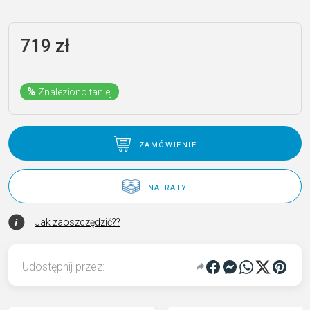
719
zł
%
Znaleziono taniej
zamówienie
na raty
Jak zaoszczędzić??
Udostępnij przez: