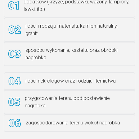
dodatków (krzyże, podstawki, wazony, lampiony,
ławki, itp.)
Rzeźba ANZK-60-BR-L
ilości i rodzaju materiału: kamień naturalny,
granit
sposobu wykonania, kształtu oraz obróbki
Ławka granitowa LG 12
nagrobka
ilości nekrologów oraz rodzaju liternictwa
przygotowania terenu pod postawienie
nagrobka
zagospodarowania terenu wokół nagrobka