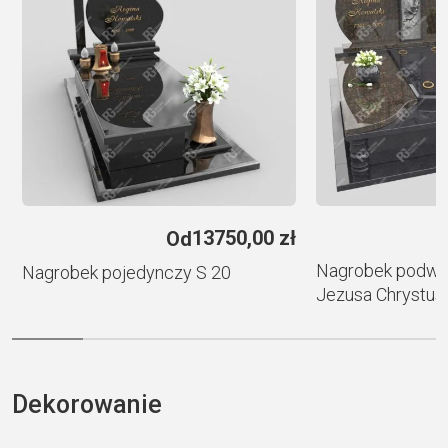
t
i
v
e
:
ł
13750,00
zł
Od
Nagrobek podwój
Nagrobek pojedynczy S 20
Jezusa Chrystus
Dekorowanie