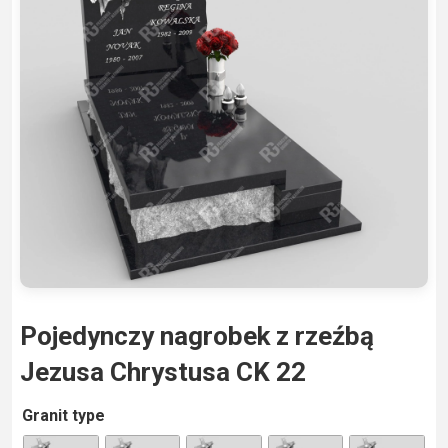
Pojedynczy nagrobek z rzeźbą
Jezusa Chrystusa CK 22
A
Granit type
lt