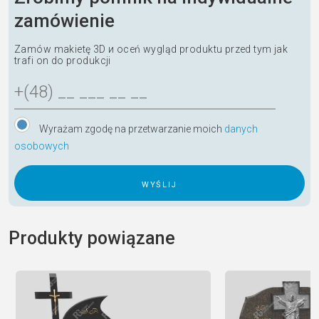
zamówienie
Zamów makietę 3D и oceń wygląd produktu przed tym jak
trafi on do produkcji
Wyrażam zgodę na przetwarzanie moich
danych
osobowych
A
l
Produkty powiązane
t
e
r
n
a