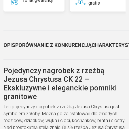
10 lat gwarancji
gratis
OPIS
PORÓWNANIE Z KONKURENCJĄ
CHARAKTERYS
Pojedynczy nagrobek z rzeźbą
Jezusa Chrystusa CK 22 –
Ekskluzywne i eleganckie pomniki
granitowe
Ten pojedynczy nagrobek z rzeźbą Jezusa Chrystusa jest
symbolem żałoby. Można go zainstalować dla zmarłych
rodziców, dziadków, wujka i cioci, kochanków, brata i siostry.
Nad prostokątną stelą znajduje się rzeźba Jezusa Chrystusa