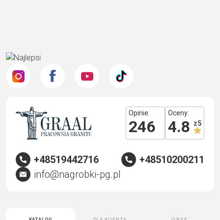
Opinie:
Oceny:
246
4.8
z 5
+48519442716
+48510200211
info@nagrobki-pg.pl
Katalog
Dla klienta
O nas