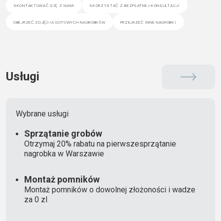
skontaktować się z nami
skorzystać z bezpłatnej konsultacji
obejrzeć zdjęcia gotowych nagrobków
przejrzeć inne nagrobki
Usługi
Wybrane usługi
Sprzątanie grobów
Otrzymaj 20% rabatu na pierwszesprzątanie
nagrobka w Warszawie
Montaż pomników
Montaż pomników o dowolnej złożoności i wadze
za 0 zl