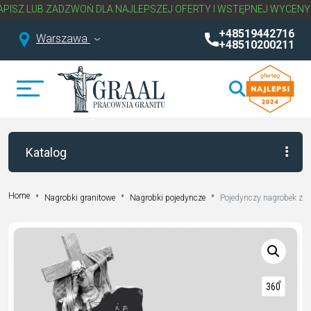
UB ZADZWOŃ DLA NAJLEPSZEJ OFERTY I WSTĘPNEJ WYCENY NAGRO
+48519442716
Warszawa
+48510200211
Katalog
Home
Nagrobki granitowe
Nagrobki pojedyncze
Pojedynczy nagrobek z 