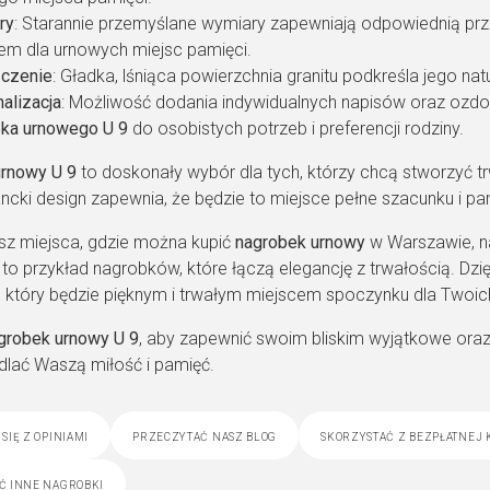
ry
: Starannie przemyślane wymiary zapewniają odpowiednią prze
m dla urnowych miejsc pamięci.
czenie
: Gładka, lśniąca powierzchnia granitu podkreśla jego na
alizacja
: Możliwość dodania indywidualnych napisów oraz oz
ka urnowego U 9
do osobistych potrzeb i preferencji rodziny.
rnowy U 9
to doskonały wybór dla tych, którzy chcą stworzyć tr
ncki design zapewnia, że będzie to miejsce pełne szacunku i pa
asz miejsca, gdzie można kupić
nagrobek urnowy
w Warszawie, na
to przykład nagrobków, które łączą elegancję z trwałością. Dzi
 który będzie pięknym i trwałym miejscem spoczynku dla Twoich 
grobek urnowy U 9
, aby zapewnić swoim bliskim wyjątkowe oraz
dlać Waszą miłość i pamięć.
się z opiniami
przeczytać nasz blog
skorzystać z bezpłatnej 
ć inne nagrobki