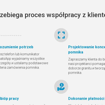
rzebiega proces współpracy z klien
ozumienie potrzeb
Projektowanie konce
pomnika
zez telefon lub komunikator
atsApp wyjaśniamy wszystkie
Zapraszamy klienta do bi
czegóły и ustalamy podstawowe
nasi projektanci pomaga
yteria zamówienia pomnika.
doborze granitu и tworz
pomnika.
bióр pracy
Dokonanie płatności