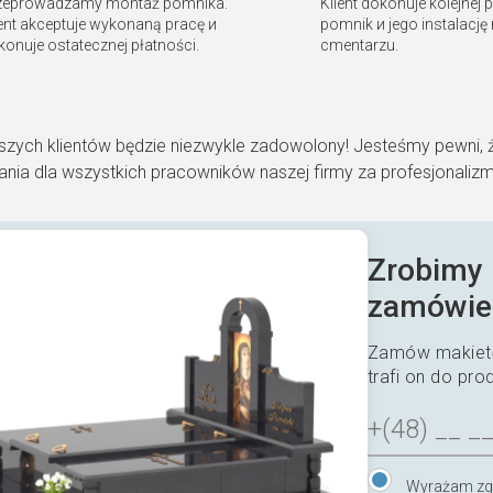
zeprowadzamy montaż pomnika.
Klient dokonuje kolejnej 
ient akceptuje wykonaną pracę и
pomnik и jego instalację
konuje ostatecznej płatności.
cmentarzu.
szych klientów będzie niezwykle zadowolony! Jesteśmy pewni, 
nia dla wszystkich pracowników naszej firmy za profesjonaliz
Zrobimy 
zamówie
Zamów makietę
trafi on do pro
Wyrażam zg