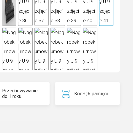
Przechowywanie
Kod-QR pamięci
 Grisal to naturalny szary granit pochodzący z
do 1 roku
szego złoża w Hiszpanii. Drobnoziarnista faktura
zona jest drobnymi plamkami bieli i czerni. Ten kamień
 prezentuje się zarówno na niewielkich nagrobkach, jak i
owych pomnikach. Na granicie Hiszpan Grisal piękne
ują się grawerunki i nakładki z brązu Caggiati.