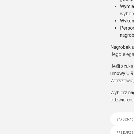
Wymia
wybore
Wykoń
Person
nagrob
Nagrobek u
Jego elega
Jeśli szuk
urnowy U 9
Warszawie,
Wybierz
na
odzwiercie
zapoznać 
przejrze