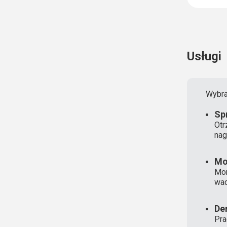
Usługi
Wybra
Sp
Otr
nag
Mo
Mon
wad
De
Pra