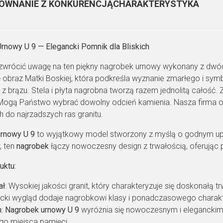
ÓWNANIE Z KONKURENCJĄ
CHARAKTERYSTYKA
rnowy U 9 — Elegancki Pomnik dla Bliskich
wrócić uwagę na ten piękny nagrobek urnowy wykonany z dwóch
ię obraz Matki Boskiej, która podkreśla wyznanie zmarłego i sy
z brązu. Stela i płyta nagrobna tworzą razem jednolitą całość.
 Mogą Państwo wybrać dowolny odcień kamienia. Nasza firma of
 do najrzadszych ras granitu.
rnowy U 9
to wyjątkowy model stworzony z myślą o godnym upam
, ten
nagrobek
łączy nowoczesny design z trwałością, oferując 
uktu:
ał
: Wysokiej jakości granit, który charakteryzuje się doskonałą
cki wygląd dodaje nagrobkowi klasy i ponadczasowego charakt
n
:
Nagrobek urnowy U 9
wyróżnia się nowoczesnym i eleganckim 
o miejsca pamięci.