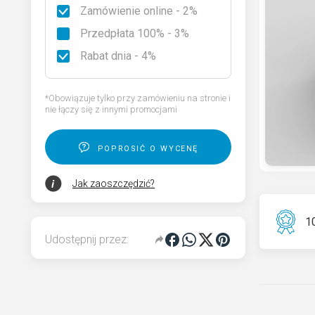
Zamówienie online - 2%
Rodzaje granitu
Przedpłata 100% - 3%
Wybierz nagrobek
Rabat dnia - 4%
Kod QR pamięci dla pomnika
*Obowiązuje tylko przy zamówieniu na stronie i
nie łączy się z innymi promocjami
poprosić o wycenę
Jak zaoszczędzić?
10
Udostępnij przez: