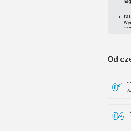
nag
ra
Wyg
nag
Od cz
do
wa
i
l