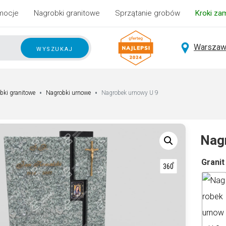
mocje
Nagrobki granitowe
Sprzątanie grobów
Kroki za
Warszaw
wyszukaj
bki granitowe
Nagrobki urnowe
Nagrobek urnowy U 9
Nag
A
Granit
lt
e
r
n
a