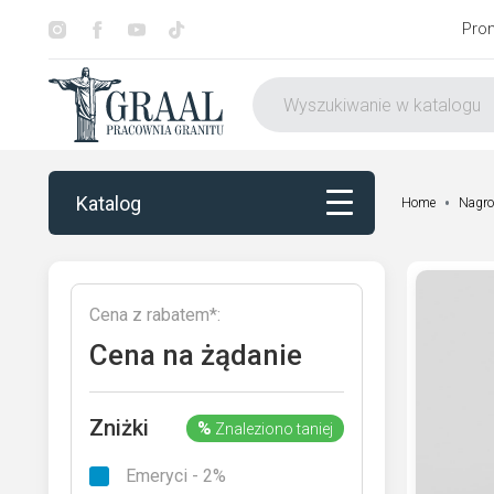
Pro
Katalog
Home
Nagro
Katalog
Cena z rabatem*:
Dekorowanie
Cena na żądanie
Otoczenie nagrobka
Zniżki
%
Znaleziono taniej
Usługi
Emeryci - 2%