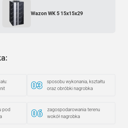
Wazon WK 5 15x15x29
Zecero jaskółka 3150
a:
Książka 2
ału:
sposobu wykonania, kształtu
nit
oraz obróbki nagrobka
u pod
zagospodarowania terenu
Rzeźba ANZK-60-BR-L
a
wokół nagrobka