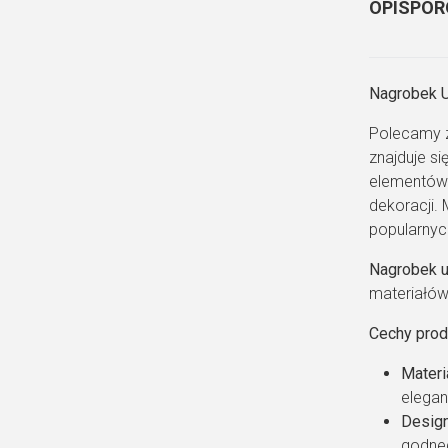
OPIS
POR
Nagrobek U
Polecamy z
znajduje s
elementów 
dekoracji.
popularnych
Nagrobek u
materiałów
Cechy prod
Materi
elegan
Desig
godneg