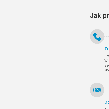
Jak p
Zr
Pr
Wh
sz
kr
Od