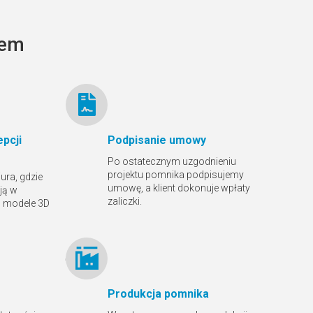
tem
Ławka granitowa LG 12
pcji
Podpisanie umowy
Po ostatecznym uzgodnieniu
projektu pomnika podpisujemy
ura, gdzie
umowę, a klient dokonuje wpłaty
ją w
zaliczki.
ą modele 3D
Produkcja pomnika