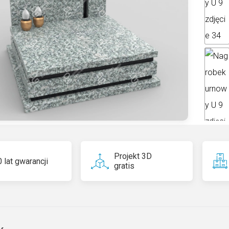
ti
v
e
:
Projekt 3D
 lat gwarancji
Hiszpan
gratis
najwięk
rozrzed
pięknie
luksus
prezent