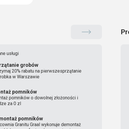
Pr
ne usługi
rzątanie grobów
zymaj 20% rabatu na pierwszesprzątanie
robka w Warszawie
ntaż pomników
taż pomników o dowolnej złożoności i
ze za 0 zl
montaż pomników
cownia Granitu Graal wykonuje demontaż