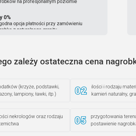
robków na profesjonalnym poziomie
ty 0%
odna opcja płatności przy zamówieniu
robka z naturalnego granitu
ego zależy ostateczna cena nagrobk
datków (krzyże, podstawki,
ilości i rodzaju materi
zony, lampiony, ławki, itp.)
kamień naturalny, gra
lości nekrologów oraz rodzaju
przygotowania teren
iternictwa
postawienie nagrobk