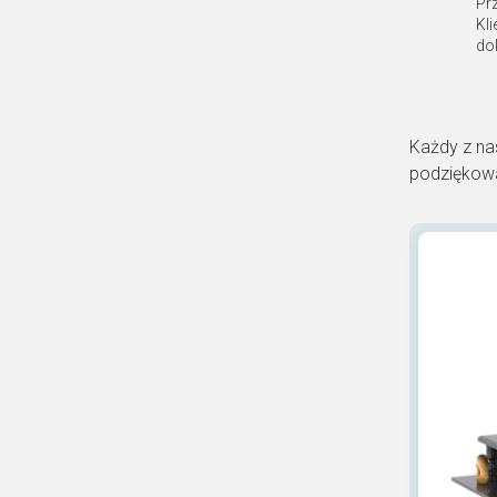
Pr
Kl
do
Każdy z na
podziękowa