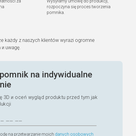
płatności za
Wysyłamy umowę do produkcji,
 na
rozpoczyna się proces tworzenia
pomnika.
że każdy z naszych klientów wyrazi ogromne
m и uwagę.
pomnik na indywidualne
nie
 3D и oceń wygląd produktu przed tym jak
dukcji
odę na przetwarzanie moich
danych osobowych