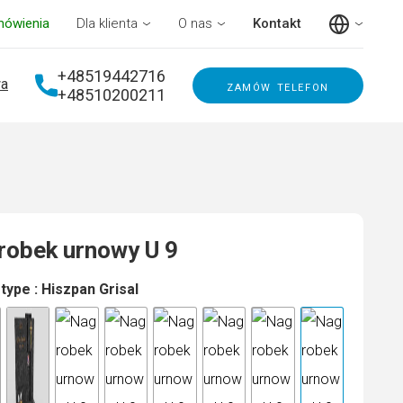
mówienia
Dla klienta
O nas
Kontakt
+48519442716
a
zamów telefon
+48510200211
robek urnowy U 9
 type
: Hiszpan Grisal