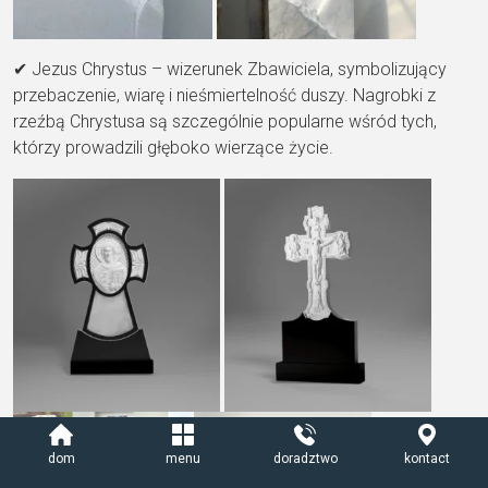
✔ Jezus Chrystus – wizerunek Zbawiciela, symbolizujący
przebaczenie, wiarę i nieśmiertelność duszy. Nagrobki z
rzeźbą Chrystusa są szczególnie popularne wśród tych,
którzy prowadzili głęboko wierzące życie.
dom
menu
doradztwo
kontact