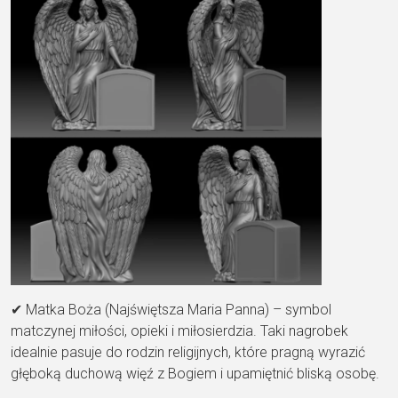
✔ Matka Boża (Najświętsza Maria Panna) – symbol
matczynej miłości, opieki i miłosierdzia. Taki nagrobek
idealnie pasuje do rodzin religijnych, które pragną wyrazić
głęboką duchową więź z Bogiem i upamiętnić bliską osobę.