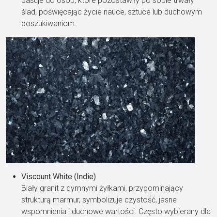
pasuje do osób, które pozostawiły po sobie trwały
ślad, poświęcając życie nauce, sztuce lub duchowym
poszukiwaniom.
Viscount White (Indie)
Biały granit z dymnymi żyłkami, przypominający
strukturą marmur, symbolizuje czystość, jasne
wspomnienia i duchowe wartości. Często wybierany dla