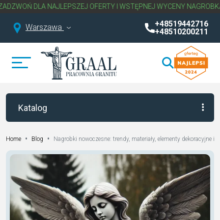
EPSZEJ OFERTY I WSTĘPNEJ WYCENY NAGROBKA.
NAPISZ LUB ZADZ
+48519442716
Warszawa
+48510200211
Katalog
•
•
Nagrobki nowoczesne: trendy, materiały, elementy dekoracyjne i
Home
Blog