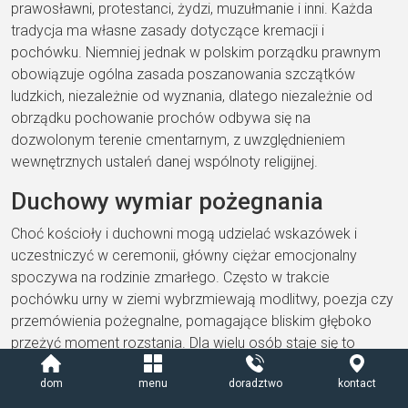
prawosławni, protestanci, żydzi, muzułmanie i inni. Każda
tradycja ma własne zasady dotyczące kremacji i
pochówku. Niemniej jednak w polskim porządku prawnym
obowiązuje ogólna zasada poszanowania szczątków
ludzkich, niezależnie od wyznania, dlatego niezależnie od
obrządku pochowanie prochów odbywa się na
dozwolonym terenie cmentarnym, z uwzględnieniem
wewnętrznych ustaleń danej wspólnoty religijnej.
Duchowy wymiar pożegnania
Choć kościoły i duchowni mogą udzielać wskazówek i
uczestniczyć w ceremonii, główny ciężar emocjonalny
spoczywa na rodzinie zmarłego. Często w trakcie
pochówku urny w ziemi wybrzmiewają modlitwy, poezja czy
przemówienia pożegnalne, pomagające bliskim głęboko
przeżyć moment rozstania. Dla wielu osób staje się to
swego rodzaju „psychologicznym kamieniem milowym”,
dom
menu
doradztwo
kontact
zamykającym ziemską drogę ukochanego człowieka i