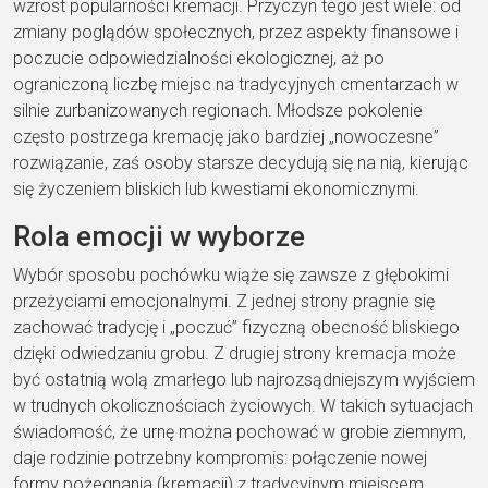
wzrost popularności kremacji. Przyczyn tego jest wiele: od
zmiany poglądów społecznych, przez aspekty finansowe i
poczucie odpowiedzialności ekologicznej, aż po
ograniczoną liczbę miejsc na tradycyjnych cmentarzach w
silnie zurbanizowanych regionach. Młodsze pokolenie
często postrzega kremację jako bardziej „nowoczesne”
rozwiązanie, zaś osoby starsze decydują się na nią, kierując
się życzeniem bliskich lub kwestiami ekonomicznymi.
Rola emocji w wyborze
Wybór sposobu pochówku wiąże się zawsze z głębokimi
przeżyciami emocjonalnymi. Z jednej strony pragnie się
zachować tradycję i „poczuć” fizyczną obecność bliskiego
dzięki odwiedzaniu grobu. Z drugiej strony kremacja może
być ostatnią wolą zmarłego lub najrozsądniejszym wyjściem
w trudnych okolicznościach życiowych. W takich sytuacjach
świadomość, że urnę można pochować w grobie ziemnym,
daje rodzinie potrzebny kompromis: połączenie nowej
formy pożegnania (kremacji) z tradycyjnym miejscem