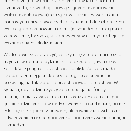
cmentarzu (np. w grobie ziemnym lub w kolumbarium).
Oznacza to, że według obowiązujących przepisów nie
wolno przechowywać szczątków ludzkich w warunkach
domowych ani w prywatnych budynkach. Takie obostrzenia
wynikają z poszanowania godności zmarłego i mają na celu
zapewnienie, by szczątki spoczywały w godnych, oficjalnie
wyznaczonych lokalizacjach.
Warto również zaznaczyć, że czy urnę z prochami można
trzymać w domu to pytanie, które często pojawia się w
kontekście pragnienia zachowania bliskości ze zmarłą
osobą. Niemniej jednak obecne regulacje prawne nie
pozwalają na taki sposób przechowywania prochów. W
sytuacji, gdy rodzina życzy sobie specjalnej formy
upamiętnienia, zawsze można rozważyć złożenie urny w
grobie rodzinnym lub w dedykowanym kolumbarium, co nie
tylko będzie zgodne z prawem, ale również ułatwi bliskim
odwiedzanie miejsca spoczynku i podtrzymywanie pamięci
o zmarłym.