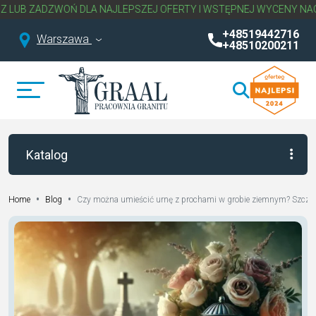
 DLA NAJLEPSZEJ OFERTY I WSTĘPNEJ WYCENY NAGROBKA.
NAPISZ
+48519442716
Warszawa
+48510200211
Katalog
•
•
Czy można umieścić urnę z prochami w grobie ziemnym? Szczeg
Home
Blog