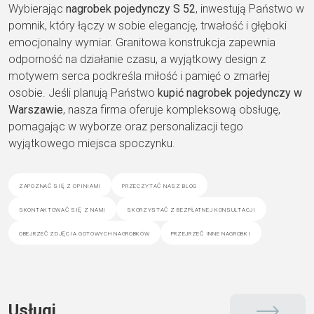
Wybierając
nagrobek pojedynczy S 52
, inwestują Państwo w
pomnik, który łączy w sobie elegancję, trwałość i głęboki
emocjonalny wymiar. Granitowa konstrukcja zapewnia
odporność na działanie czasu, a wyjątkowy design z
motywem serca podkreśla miłość i pamięć o zmarłej
osobie. Jeśli planują Państwo
kupić nagrobek pojedynczy w
Warszawie
, nasza firma oferuje kompleksową obsługę,
pomagając w wyborze oraz personalizacji tego
wyjątkowego miejsca spoczynku.
zapoznać się z opiniami
przeczytać nasz blog
skontaktować się z nami
skorzystać z bezpłatnej konsultacji
obejrzeć zdjęcia gotowych nagrobków
przejrzeć inne nagrobki
Usługi