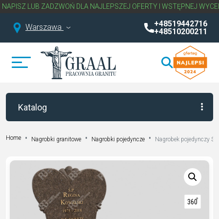
 LUB ZADZWOŃ DLA NAJLEPSZEJ OFERTY I WSTĘPNEJ WYCENY NAG
+48519442716
Warszawa
+48510200211
Katalog
Home
Nagrobki granitowe
Nagrobki pojedyncze
Nagrobek pojedynczy S 