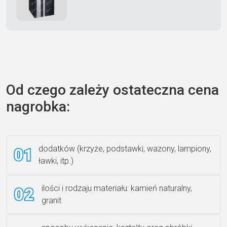
Zecero jaskółka 3150
Od czego zależy ostateczna cena
nagrobka:
Książka 2
dodatków (krzyże, podstawki, wazony, lampiony,
ławki, itp.)
Rzeźba ANZK-60-BR-L
ilości i rodzaju materiału: kamień naturalny,
granit