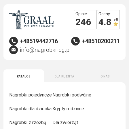
Opinie:
Oceny:
246
4.8
z 5
+48519442716
+48510200211
info@nagrobki-pg.pl
Katalog
Dla klienta
O nas
Nagrobki pojedyncze
Nagrobki podwójne
Nagrobki dla dziecka
Krypty rodzinne
Nagrobki z rzeźbą
Dla zwierząt