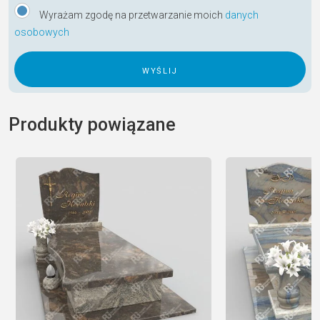
Wyrażam zgodę na przetwarzanie moich
danych
osobowych
A
l
Produkty powiązane
t
e
r
n
a
t
i
v
e
: