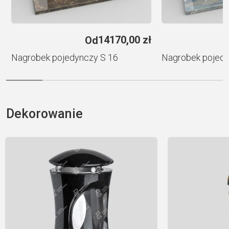
e
14170,00
zł
Od
Nagrobek pojedynczy S 16
Nagrobek pojedy
Dekorowanie