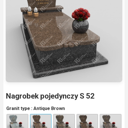
Nagrobek pojedynczy S 52
A
Granit type
: Antique Brown
lt
e
r