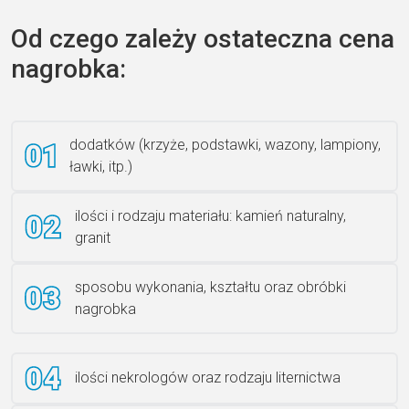
Od czego zależy ostateczna cena
nagrobka:
Książka 2
dodatków (krzyże, podstawki, wazony, lampiony,
ławki, itp.)
Rzeźba ANZK-60-BR-L
ilości i rodzaju materiału: kamień naturalny,
granit
sposobu wykonania, kształtu oraz obróbki
Ławka granitowa LG 12
nagrobka
ilości nekrologów oraz rodzaju liternictwa