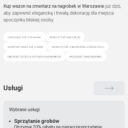
Kup wazon na cmentarz na nagrobek w Warszawie
już dziś,
aby zapewnić elegancką i trwałą dekorację dla miejsca
spoczynku bliskiej osoby.
zapoznać się z opiniami
przeczytać nasz blog
skontaktować się z nami
skorzystać z bezpłatnej konsultacji
obejrzeć zdjęcia gotowych nagrobków
przejrzeć inne nagrobki
Usługi
Wybrane usługi
Sprzątanie grobów
Otrzymaj 20% rabatu na pierwszesprzątanie