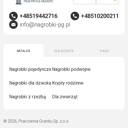
+48519442716
+48510200211
info@nagrobki-pg.pl
Katalog
Dla klienta
O nas
Nagrobki pojedyncze
Nagrobki podwójne
Nagrobki dla dziecka
Krypty rodzinne
Nagrobki z rzeźbą
Dla zwierząt
© 2026, Pracownia Granitu Sp. z.o.o