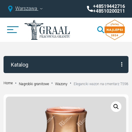
+48519442716
Warszawa
+48510200211
Katalog
Home
Nagrobki granitowe
Wazony
Elegancki wazon na cmentarz T5985