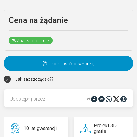
Cena na żądanie
%
Znaleziono taniej
poprosić o wycenę
Jak zaoszczędzić??
Udostępnij przez:
Projekt 3D
10 lat gwarancji
gratis