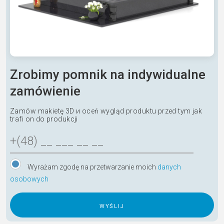
Zrobimy pomnik na indywidualne
zamówienie
Zamów makietę 3D и oceń wygląd produktu przed tym jak
trafi on do produkcji
Wyrażam zgodę na przetwarzanie moich
danych
osobowych
A