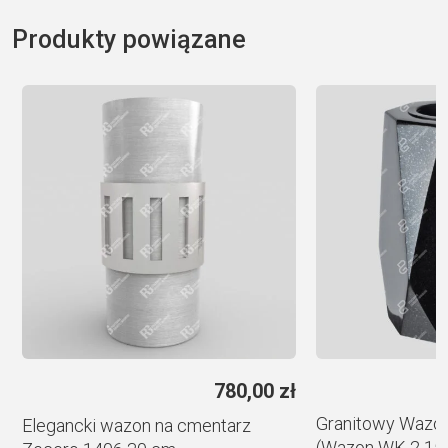
l
Produkty powiązane
t
e
r
n
a
t
i
v
e
:
ł
780,00
zł
Granitowy Wazon
Elegancki wazon na cmentarz
(Wazon WK 2 15