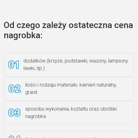
Zecero jaskółka 3150
Od czego zależy ostateczna cena
nagrobka:
Książka 2
dodatków (krzyże, podstawki, wazony, lampiony,
ławki, itp.)
Rzeźba ANZK-60-BR-L
ilości i rodzaju materiału: kamień naturalny,
granit
sposobu wykonania, kształtu oraz obróbki
Ławka granitowa LG 12
nagrobka