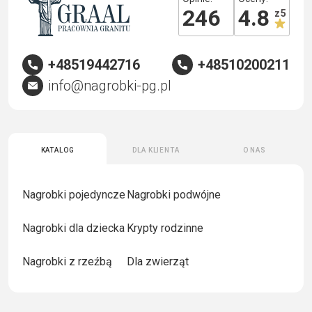
246
4.8
z 5
+48519442716
+48510200211
info@nagrobki-pg.pl
Katalog
Dla klienta
O nas
Nagrobki pojedyncze
Nagrobki podwójne
Nagrobki dla dziecka
Krypty rodzinne
Nagrobki z rzeźbą
Dla zwierząt