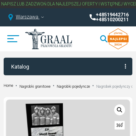
Z LUB ZADZWOŃ DLA NAJLEPSZEJ OFERTY I WSTĘPNEJ WYCENY NAG
+48519442716
Warszawa
+48510200211
Katalog
Home
Nagrobki granitowe
Nagrobki pojedyncze
Nagrobek pojedynczy dl