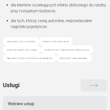
dla klientów oczekujących efektu zbliżonego do rzeźby
przy rozsądnym budżecie,
dla tych, którzy cenią autorskie, niepowtarzalne
nagrobki pojedyncze.
zapoznać się z opiniami
przeczytać nasz blog
skontaktować się z nami
skorzystać z bezpłatnej konsultacji
obejrzeć zdjęcia gotowych nagrobków
przejrzeć inne nagrobki
Usługi
Wybrane usługi