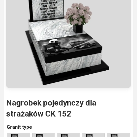
Nagrobek pojedynczy dla
strażaków CK 152
A
Granit type
lt