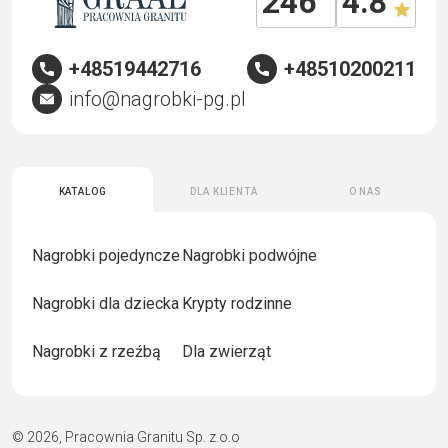
246
4.8
+48519442716
+48510200211
info@nagrobki-pg.pl
Katalog
Dla klienta
O nas
Nagrobki pojedyncze
Nagrobki podwójne
Nagrobki dla dziecka
Krypty rodzinne
Nagrobki z rzeźbą
Dla zwierząt
© 2026, Pracownia Granitu Sp. z.o.o