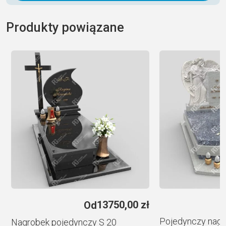
A
l
Produkty powiązane
t
e
r
n
a
t
i
v
e
:
e
13750,00
zł
Od
Pojedynczy nagr
Nagrobek pojedynczy S 20