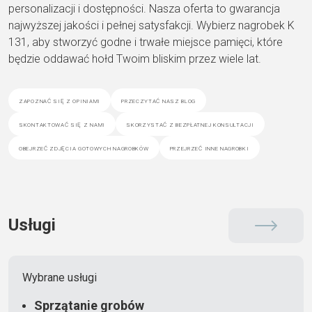
personalizacji i dostępności. Nasza oferta to gwarancja
najwyższej jakości i pełnej satysfakcji. Wybierz nagrobek K
131, aby stworzyć godne i trwałe miejsce pamięci, które
będzie oddawać hołd Twoim bliskim przez wiele lat.
zapoznać się z opiniami
przeczytać nasz blog
skontaktować się z nami
skorzystać z bezpłatnej konsultacji
obejrzeć zdjęcia gotowych nagrobków
przejrzeć inne nagrobki
Usługi
Wybrane usługi
Sprzątanie grobów