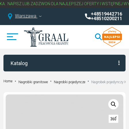
ISZ LUB ZADZWOŃ DLA NAJLEPSZEJ OFERTY I WSTĘPNEJ WYCENY 
+48519442716
Warszawa
+48510200211
Katalog
Home
Nagrobki granitowe
Nagrobki pojedyncze
Nagrobek pojedynczy K 