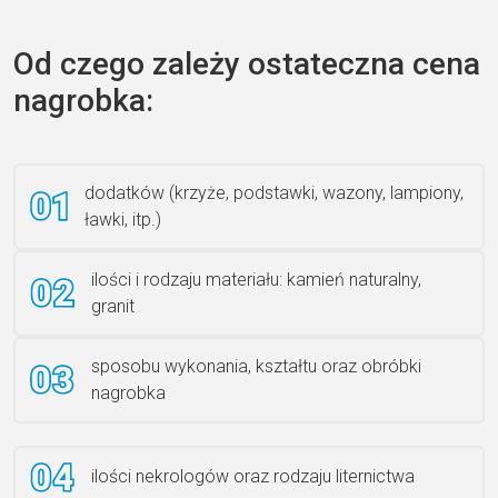
Od czego zależy ostateczna cena
nagrobka:
Książka 2
dodatków (krzyże, podstawki, wazony, lampiony,
ławki, itp.)
Rzeźba ANZK-60-BR-L
ilości i rodzaju materiału: kamień naturalny,
granit
sposobu wykonania, kształtu oraz obróbki
Ławka granitowa LG 12
nagrobka
ilości nekrologów oraz rodzaju liternictwa