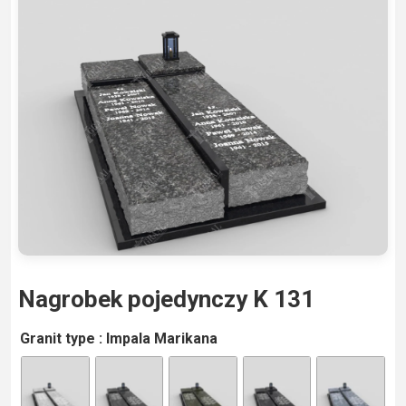
Nagrobek pojedynczy K 131
A
Granit type
: Impala Marikana
lt
e
r