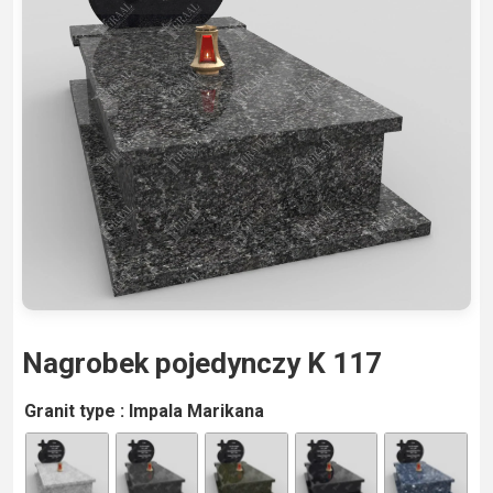
Nagrobek pojedynczy K 117
A
Granit type
: Impala Marikana
lt
e
r