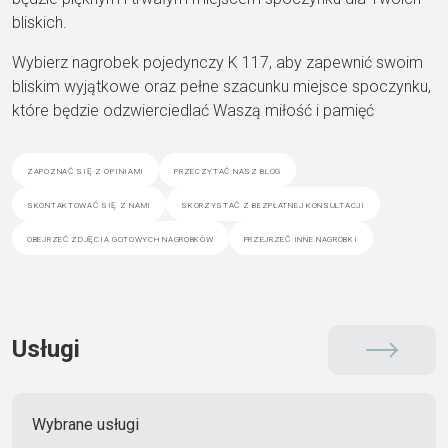
bliskich.
Wybierz nagrobek pojedynczy K 117, aby zapewnić swoim
bliskim wyjątkowe oraz pełne szacunku miejsce spoczynku,
które będzie odzwierciedlać Waszą miłość i pamięć
zapoznać się z opiniami
przeczytać nasz blog
skontaktować się z nami
skorzystać z bezpłatnej konsultacji
obejrzeć zdjęcia gotowych nagrobków
przejrzeć inne nagrobki
Usługi
Wybrane usługi