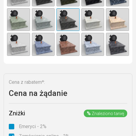
n
a
ti
v
e
:
Cena z rabatem*:
Cena na żądanie
Zniżki
%
Znaleziono taniej
Emeryci - 2%