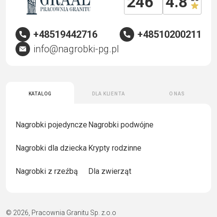
246
4.8
+48519442716
+48510200211
info@nagrobki-pg.pl
Katalog
Dla klienta
O nas
Nagrobki pojedyncze
Nagrobki podwójne
Nagrobki dla dziecka
Krypty rodzinne
Nagrobki z rzeźbą
Dla zwierząt
© 2026, Pracownia Granitu Sp. z.o.o