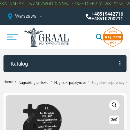
APISZ LUB ZADZWOŃ DLA NAJLEPSZEJ OFERTY I WSTĘPNEJ WYCENY
+48519442716
Warszawa
+48510200211
Katalog
Home
Nagrobki granitowe
Nagrobki pojedyncze
Nagrobek pojedynczy K 