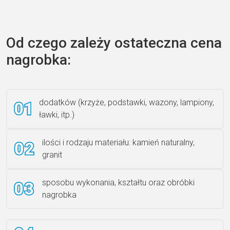
Zecero jaskółka 3150
Od czego zależy ostateczna cena
nagrobka:
Książka 2
dodatków (krzyże, podstawki, wazony, lampiony,
ławki, itp.)
Rzeźba ANZK-60-BR-L
ilości i rodzaju materiału: kamień naturalny,
granit
sposobu wykonania, kształtu oraz obróbki
Ławka granitowa LG 12
nagrobka