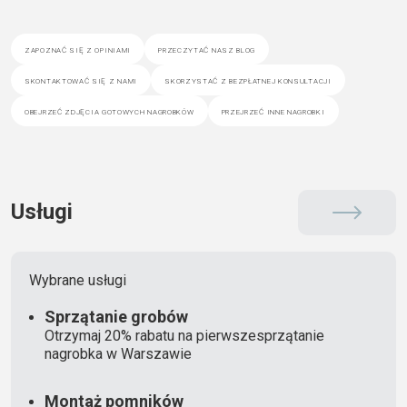
zapoznać się z opiniami
przeczytać nasz blog
skontaktować się z nami
skorzystać z bezpłatnej konsultacji
obejrzeć zdjęcia gotowych nagrobków
przejrzeć inne nagrobki
Usługi
Wybrane usługi
Sprzątanie grobów
Otrzymaj 20% rabatu na pierwszesprzątanie
nagrobka w Warszawie
Montaż pomników