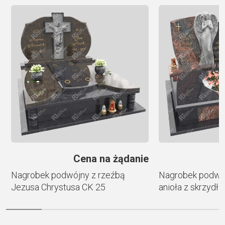
r
n
a
t
i
v
e
:
e
Cena na żądanie
i
Nagrobek podwójny z rzeźbą
Nagrobek podwój
Jezusa Chrystusa CK 25
anioła z skrzydł