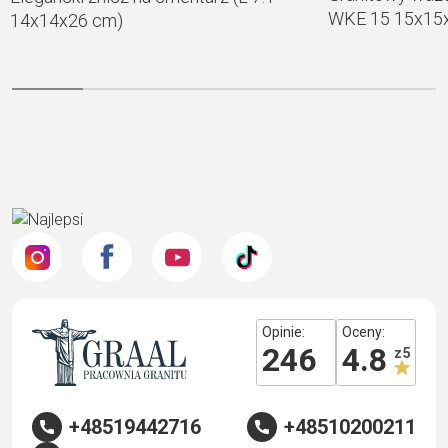
WKE 15 15x15
14x14x26 cm)
Opinie:
Oceny:
246
4.8
z 5
+48519442716
+48510200211