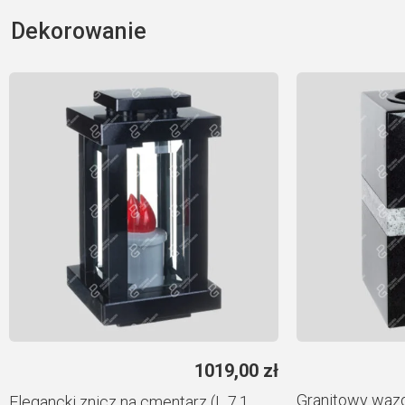
Dekorowanie
1019,00
zł
Granitowy waz
Elegancki znicz na cmentarz (L 7.1