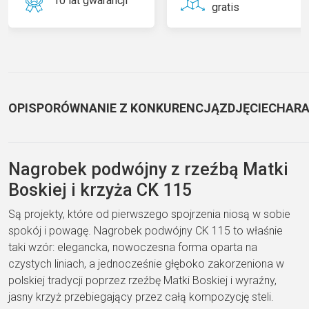
10 lat gwarancji
gratis
OPIS
PORÓWNANIE Z KONKURENCJĄ
ZDJĘCIE
CHARA
Nagrobek podwójny z rzeźbą Matki
Boskiej i krzyża CK 115
Są projekty, które od pierwszego spojrzenia niosą w sobie
spokój i powagę. Nagrobek podwójny CK 115 to właśnie
taki wzór: elegancka, nowoczesna forma oparta na
czystych liniach, a jednocześnie głęboko zakorzeniona w
polskiej tradycji poprzez rzeźbę Matki Boskiej i wyraźny,
jasny krzyż przebiegający przez całą kompozycję steli.