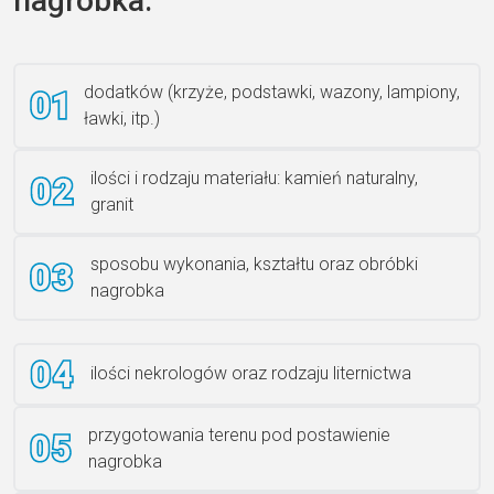
nagrobka:
Książka 2
dodatków (krzyże, podstawki, wazony, lampiony,
ławki, itp.)
Rzeźba ANZK-60-BR-L
ilości i rodzaju materiału: kamień naturalny,
granit
sposobu wykonania, kształtu oraz obróbki
Ławka granitowa LG 12
nagrobka
ilości nekrologów oraz rodzaju liternictwa
przygotowania terenu pod postawienie
nagrobka