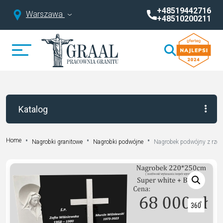
+48519442716
Warszawa
+48510200211
Katalog
Home
Nagrobki granitowe
Nagrobki podwójne
Nagrobek podwójny z rzeźb