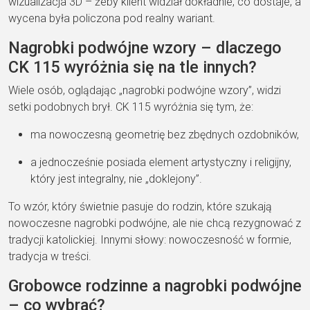
wizualizacja 3D – żeby klient widział dokładnie, co dostaje, a
wycena była policzona pod realny wariant.
Nagrobki podwójne wzory – dlaczego
CK 115 wyróżnia się na tle innych?
Wiele osób, oglądając „nagrobki podwójne wzory”, widzi
setki podobnych brył. CK 115 wyróżnia się tym, że:
ma nowoczesną geometrię bez zbędnych ozdobników,
a jednocześnie posiada element artystyczny i religijny,
który jest integralny, nie „doklejony”.
To wzór, który świetnie pasuje do rodzin, które szukają
nowoczesne nagrobki podwójne, ale nie chcą rezygnować z
tradycji katolickiej. Innymi słowy: nowoczesność w formie,
tradycja w treści.
Grobowce rodzinne a nagrobki podwójne
– co wybrać?