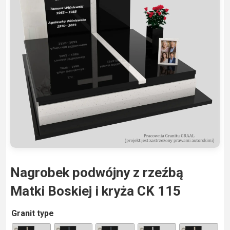
Nagrobek podwójny z rzeźbą
Matki Boskiej i kryża CK 115
A
Granit type
lt