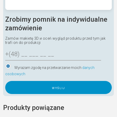
Zrobimy pomnik na indywidualne
zamówienie
Zamów makietę 3D и oceń wygląd produktu przed tym jak
trafi on do produkcji
Wyrażam zgodę na przetwarzanie moich
danych
osobowych
A
l
Produkty powiązane
t
e