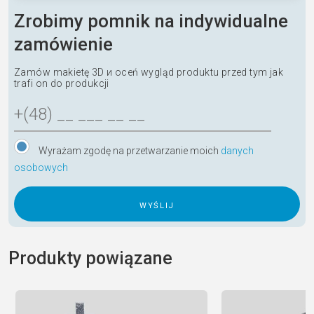
Zrobimy pomnik na indywidualne
zamówienie
Zamów makietę 3D и oceń wygląd produktu przed tym jak
trafi on do produkcji
Wyrażam zgodę na przetwarzanie moich
danych
osobowych
A
l
Produkty powiązane
t
e
r
n