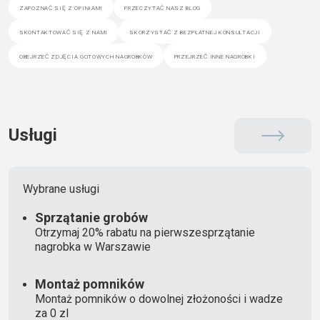
zapoznać się z opiniami
przeczytać nasz blog
skontaktować się z nami
skorzystać z bezpłatnej konsultacji
obejrzeć zdjęcia gotowych nagrobków
przejrzeć inne nagrobki
Usługi
Wybrane usługi
Sprzątanie grobów
Otrzymaj 20% rabatu na pierwszesprzątanie
nagrobka w Warszawie
Montaż pomników
Montaż pomników o dowolnej złożoności i wadze
za 0 zl