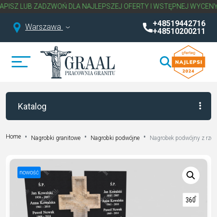
UB ZADZWOŃ DLA NAJLEPSZEJ OFERTY I WSTĘPNEJ WYCENY NAGRO
+48519442716
Warszawa
+48510200211
Katalog
Home
Nagrobki granitowe
Nagrobki podwójne
Nagrobek podwójny z rze
nowość