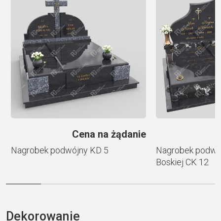
a
t
i
v
e
:
e
Cena na żądanie
Nagrobek podwójny KD 5
Nagrobek podwój
Boskiej CK 12
Dekorowanie