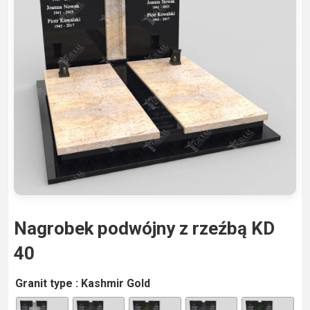
Nagrobek podwójny z rzeźbą KD
40
A
Granit type
: Kashmir Gold
lt