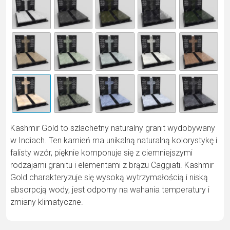
e
r
n
a
ti
v
e
:
Kashmir Gold to szlachetny naturalny granit wydobywany
w Indiach. Ten kamień ma unikalną naturalną kolorystykę i
falisty wzór, pięknie komponuje się z ciemniejszymi
rodzajami granitu i elementami z brązu Caggiati. Kashmir
Gold charakteryzuje się wysoką wytrzymałością i niską
absorpcją wody, jest odporny na wahania temperatury i
zmiany klimatyczne.