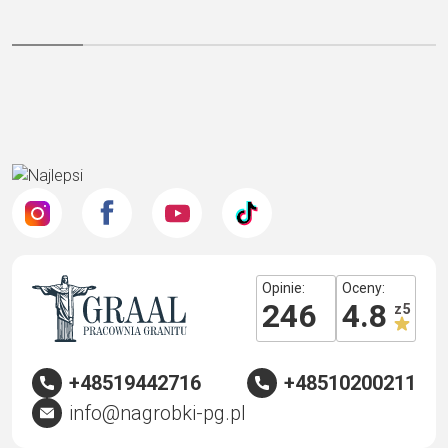
Opinie:
Oceny:
246
4.8
z 5
+48519442716
+48510200211
info@nagrobki-pg.pl