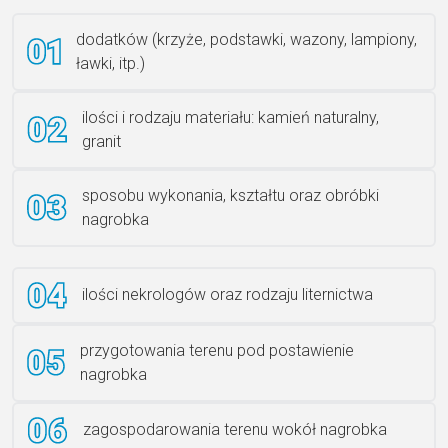
dodatków (krzyże, podstawki, wazony, lampiony,
ławki, itp.)
Rzeźba ANZK-60-BR-L
ilości i rodzaju materiału: kamień naturalny,
granit
sposobu wykonania, kształtu oraz obróbki
Ławka granitowa LG 12
nagrobka
ilości nekrologów oraz rodzaju liternictwa
przygotowania terenu pod postawienie
nagrobka
zagospodarowania terenu wokół nagrobka