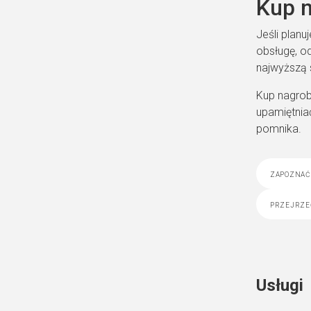
Kup 
Jeśli plan
obsługę, o
najwyższą 
Kup nagrob
upamiętnia
pomnika.
zapoznać 
przejrze
Usługi