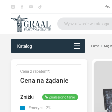
Pro
Katalog
Home
Nagro
Katalog
Cena z rabatem*:
Dekorowanie
Cena na żądanie
Otoczenie nagrobka
Zniżki
%
Znaleziono taniej
Usługi
Emeryci - 2%