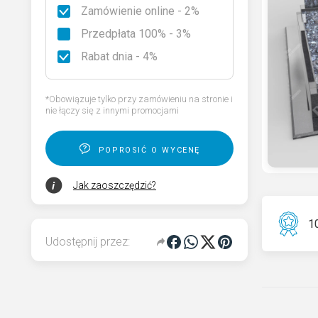
Zamówienie online - 2%
Rodzaje granitu
Przedpłata 100% - 3%
Wybierz nagrobek
Rabat dnia - 4%
Kod QR pamięci dla pomnika
*Obowiązuje tylko przy zamówieniu na stronie i
nie łączy się z innymi promocjami
poprosić o wycenę
Jak zaoszczędzić?
10
Udostępnij przez: