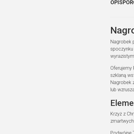
OPIS
POR
Nagro
Nagrobek p
spoczynku 
wyrazistym
Oferujemy 
szklaną ws
Nagrobek z
lub wzrusz
Elemen
Krzyż z Chr
zmartwychws
Podwójne T