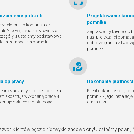
ozumienie potrzeb
Projektowanie konce
pomnika
zez telefon lub komunikator
atsApp wyjaśniamy wszystkie
Zapraszamy klienta do bi
czegóły и ustalamy podstawowe
nasi projektanci pomaga
yteria zamówienia pomnika.
doborze granitu и tworz
pomnika.
bióр pracy
Dokonanie płatności
zeprowadzamy montaż pomnika.
Klient dokonuje kolejnej 
ient akceptuje wykonaną pracę и
pomnik и jego instalację
konuje ostatecznej płatności.
cmentarzu.
szych klientów będzie niezwykle zadowolony! Jesteśmy pewni, 