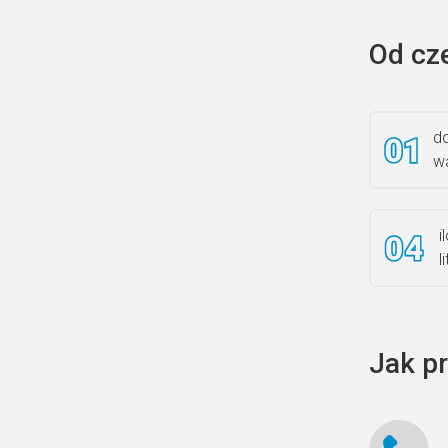
Od cz
do
wa
i
l
Jak p