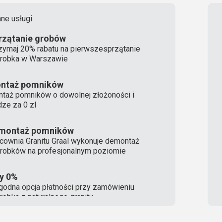
ne usługi
rzątanie grobów
zymaj 20% rabatu na pierwszesprzątanie
robka w Warszawie
ntaż pomników
taż pomników o dowolnej złożoności i
ze za 0 zl
montaż pomników
cownia Granitu Graal wykonuje demontaż
robków na profesjonalnym poziomie
ty 0%
odna opcja płatności przy zamówieniu
robka z naturalnego granitu