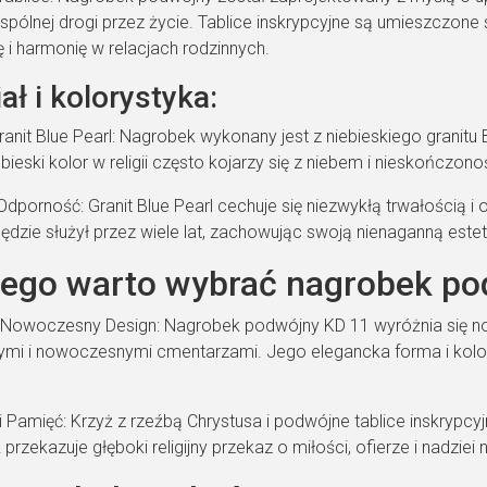
wspólnej drogi przez życie. Tablice inskrypcyjne są umieszczon
i harmonię w relacjach rodzinnych.
ał i kolorystyka:
ranit Blue Pearl: Nagrobek wykonany jest z niebieskiego granitu 
ebieski kolor w religii często kojarzy się z niebem i nieskończon
Odporność: Granit Blue Pearl cechuje się niezwykłą trwałością 
ędzie służył przez wiele lat, zachowując swoją nienaganną estet
zego warto wybrać nagrobek po
i Nowoczesny Design: Nagrobek podwójny KD 11 wyróżnia się 
nymi i nowoczesnymi cmentarzami. Jego elegancka forma i kolor
.
 Pamięć: Krzyż z rzeźbą Chrystusa i podwójne tablice inskrypcyj
 przekazuje głęboki religijny przekaz o miłości, ofierze i nadziei