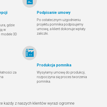
pcji
Podpisanie umowy
Po ostatecznym uzgodnieniu
projektu pomnika podpisujemy
ura, gdzie
umowę, a klient dokonuje wpłaty
ją w
zaliczki.
ą modele 3D
Produkcja pomnika
płatności za
Wysyłamy umowę do produkcji,
 na
rozpoczyna się proces tworzenia
pomnika.
że każdy z naszych klientów wyrazi ogromne