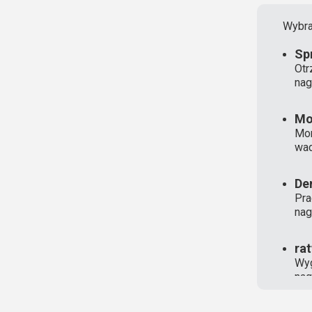
Wybra
Sp
Otr
nag
Mo
Mon
wad
De
Pra
nag
ra
Wyg
nag