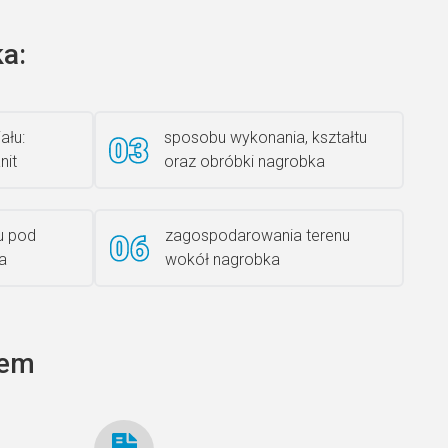
a:
Książka 2
ału:
sposobu wykonania, kształtu
nit
oraz obróbki nagrobka
Rzeźba ANZK-60-BR-L
u pod
zagospodarowania terenu
a
wokół nagrobka
Ławka granitowa LG 12
tem