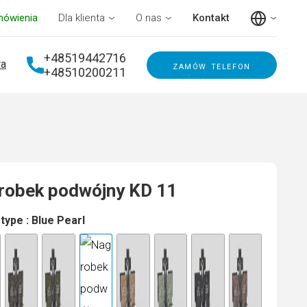
mówienia
Dla klienta
O nas
Kontakt
+48519442716
a
zamów telefon
+48510200211
robek podwójny KD 11
 type
: Blue Pearl