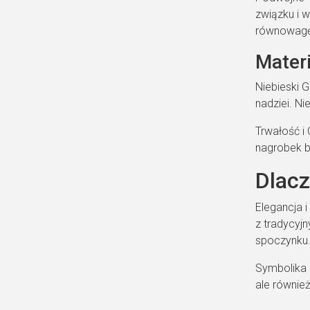
związku i 
równowagę 
Materi
Niebieski G
nadziei. Ni
Trwałość i 
nagrobek b
Dlac
Elegancja 
z tradycyj
spoczynku
Symbolika i
ale również