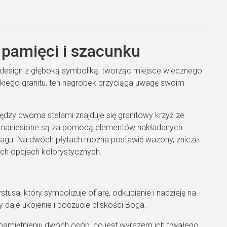
dumy.
pamięci i szacunku
design z głęboką symboliką, tworząc miejsce wiecznego
skiego granitu, ten nagrobek przyciąga uwagę swoim
zy dwoma stelami znajduje się granitowy krzyż ze
we naniesione są za pomocą elementów nakładanych.
fagu. Na dwóch płytach można postawić wazony, znicze
ch opcjach kolorystycznych.
usa, który symbolizuje ofiarę, odkupienie i nadzieję na
 daje ukojenie i poczucie bliskości Boga.
pamiętnieniu dwóch osób, co jest wyrazem ich trwałego