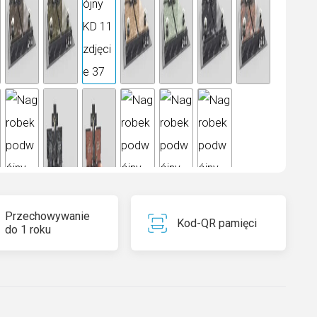
Przechowywanie
Kod-QR pamięci
do 1 roku
arl to piękny rodzaj granitu wydobywany ze złóż
ii. Jego wyjątkowość polega na unikalnym wzorze,
oże stworzyć tylko natura. Ten kamień jest symbolem