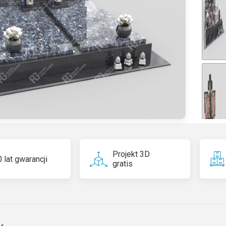
ti
v
e
:
Projekt 3D
 lat gwarancji
gratis
Blue Pe
Norweg
jaki m