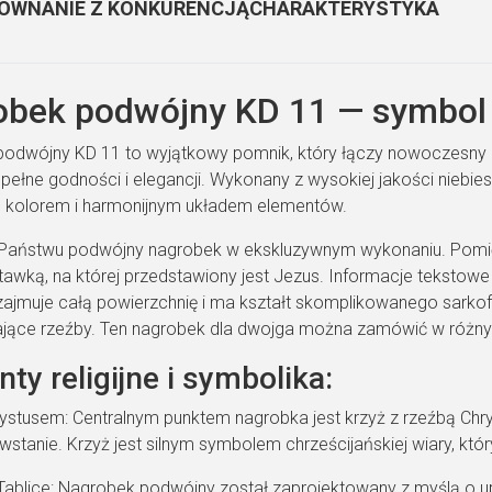
żaru i 
ÓWNANIE Z KONKURENCJĄ
CHARAKTERYSTYKA
bek podwójny KD 11 — symbol 
odwójny KD 11 to wyjątkowy pomnik, który łączy nowoczesny 
pełne godności i elegancji. Wykonany z wysokiej jakości niebie
 kolorem i harmonijnym układem elementów.
Państwu podwójny nagrobek w ekskluzywnym wykonaniu. Pomięd
tawką, na której przedstawiony jest Jezus. Informacje teksto
ajmuje całą powierzchnię i ma kształt skomplikowanego sarko
ające rzeźby. Ten nagrobek dla dwojga można zamówić w różny
ty religijne i symbolika:
ystusem: Centralnym punktem nagrobka jest krzyż z rzeźbą Chryst
tanie. Krzyż jest silnym symbolem chrześcijańskiej wiary, który
ablice: Nagrobek podwójny został zaprojektowany z myślą o u