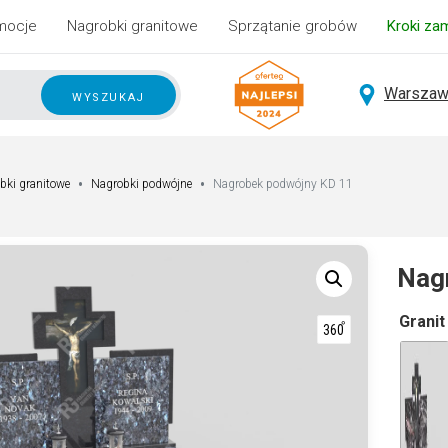
mocje
Nagrobki granitowe
Sprzątanie grobów
Kroki za
Warszaw
wyszukaj
bki granitowe
Nagrobki podwójne
Nagrobek podwójny KD 11
Nag
A
Granit
lt
e
r
n
a