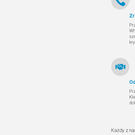
Zr
Pr
Wh
sz
kr
Od
Pr
Kl
do
Każdy z na