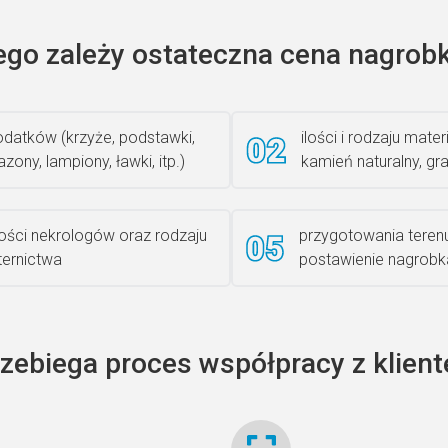
ego zależy ostateczna cena nagrobk
datków (krzyże, podstawki,
ilości i rodzaju materi
zony, lampiony, ławki, itp.)
kamień naturalny, gra
lości nekrologów oraz rodzaju
przygotowania teren
iternictwa
postawienie nagrobk
rzebiega proces współpracy z klien