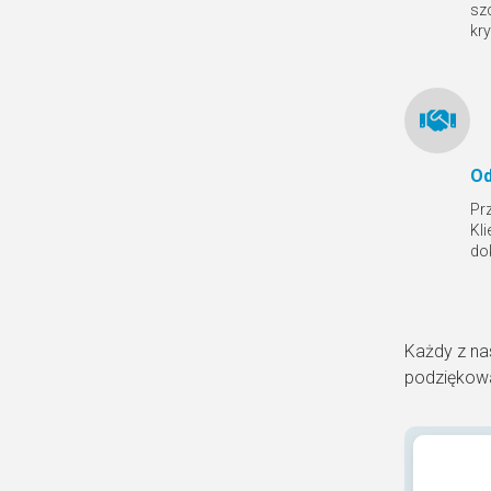
sz
kr
Od
Pr
Kl
do
Każdy z na
podziękowa