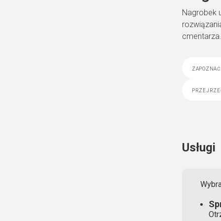
Nagrobek u
rozwiązania
cmentarza
zapoznać 
przejrze
Usługi
Wybra
Sp
Otr