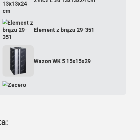
Znicz L 20 13x13x24 cm
Element z brązu 29-351
Wazon WK 5 15x15x29
Zecero jaskółka 3150
a:
Książka 2