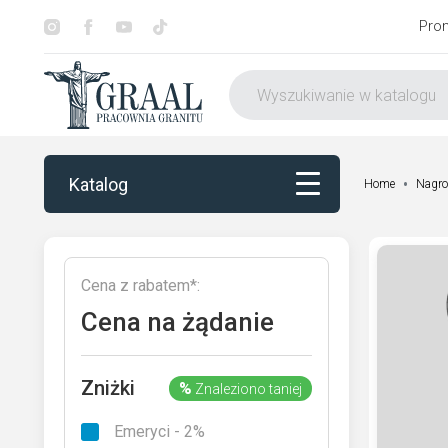
Pro
Katalog
Home
Nagro
Katalog
Cena z rabatem*:
Dekorowanie
Cena na żądanie
Otoczenie nagrobka
Zniżki
%
Znaleziono taniej
Usługi
Emeryci - 2%