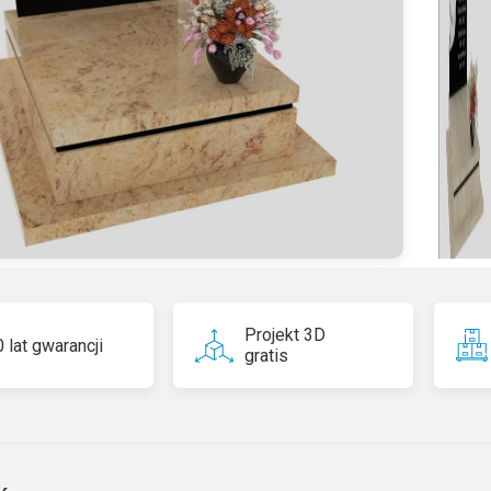
n
a
ti
v
e
:
Projekt 3D
 lat gwarancji
gratis