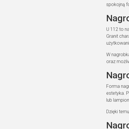
spokojną f
Nagro
U 112 to n
Granit cha
użytkowani
W nagrobka
oraz możli
Nagro
Forma nagr
estetyka. P
lub lampion
Dzięki tem
Nagro