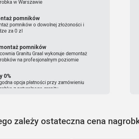
robka w Warszawie
ntaż pomników
taż pomników o dowolnej złożoności i
ze za 0 zl
montaż pomników
cownia Granitu Graal wykonuje demontaż
robków na profesjonalnym poziomie
ty 0%
odna opcja płatności przy zamówieniu
robka z naturalnego granitu
ego zależy ostateczna cena nagrobk