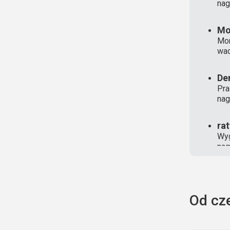
nag
Mo
Mon
wad
De
Pra
nag
ra
Wyg
nag
Od cz