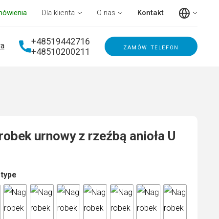
mówienia
Dla klienta
O nas
Kontakt
+48519442716
a
zamów telefon
+48510200211
obek urnowy z rzeźbą anioła U
 type