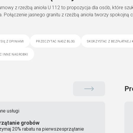
rnowy z rzeźbą anioła U 112 to propozycja dla osób, które szu
. Połączenie jasnego granitu z rzeźbą anioła tworzy spokojną ca
.
się z opiniami
przeczytać nasz blog
skorzystać z bezpłatnej 
ć inne nagrobki
Pr
ne usługi
rzątanie grobów
zymaj 20% rabatu na pierwszesprzątanie