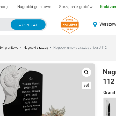
mocje
Nagrobki granitowe
Sprzątanie grobów
Kroki za
Warszaw
wyszukaj
bki granitowe
Nagrobki z rzeźbą
Nagrobek urnowy z rzeźbą anioła U 112
Nagr
112
A
Granit
lt
e
r