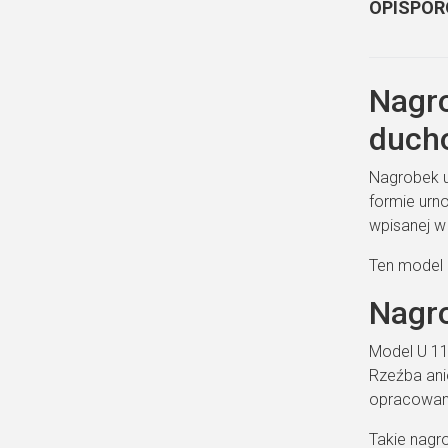
OPIS
POR
Nagro
ducho
Nagrobek u
formie urno
wpisanej w 
Ten model 
Nagro
Model U 112
Rzeźba anio
opracowane
Takie nagr