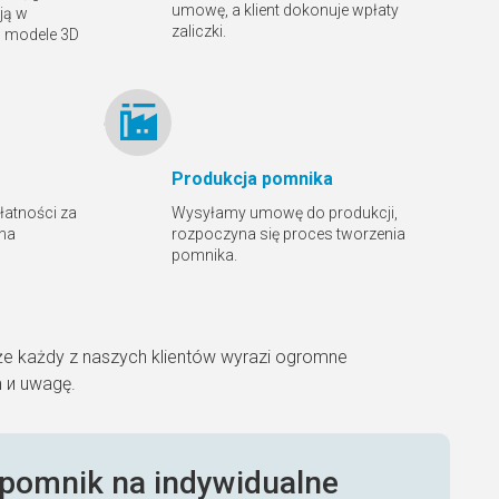
umowę, a klient dokonuje wpłaty
ją w
zaliczki.
ą modele 3D
Produkcja pomnika
płatności za
Wysyłamy umowę do produkcji,
 na
rozpoczyna się proces tworzenia
pomnika.
że każdy z naszych klientów wyrazi ogromne
m и uwagę.
pomnik na indywidualne