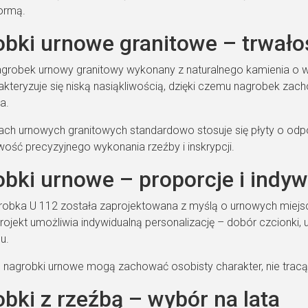
ormą.
bki urnowe granitowe – trwałość
agrobek urnowy granitowy wykonany z naturalnego kamienia o wy
rakteryzuje się niską nasiąkliwością, dzięki czemu nagrobek zac
a.
ch urnowych granitowych standardowo stosuje się płyty o odpow
wość precyzyjnego wykonania rzeźby i inskrypcji.
bki urnowe – proporcje i indyw
obka U 112 została zaprojektowana z myślą o urnowych miejsc
rojekt umożliwia indywidualną personalizację – dobór czcionki, u
u.
u nagrobki urnowe mogą zachować osobisty charakter, nie tracąc 
bki z rzeźbą – wybór na lata