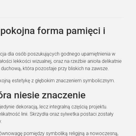
spokojna forma pamięci i
cja dla osób poszukujących godnego upamiętnienia w
ości lekkości wizualnej, oraz na rzeźbie anioła delikatnie
ć duchową, która pozostaje przy bliskich na zawsze.
okojną estetykę z głębokim znaczeniem symbolicznym.
óra niesie znaczenie
jedynie dekoracją, lecz integralną częścią projektu.
ikatność linii. Skrzydła oraz sylwetka postaci zostały
.
równowagę pomiędzy symboliką religijną a nowoczesną,