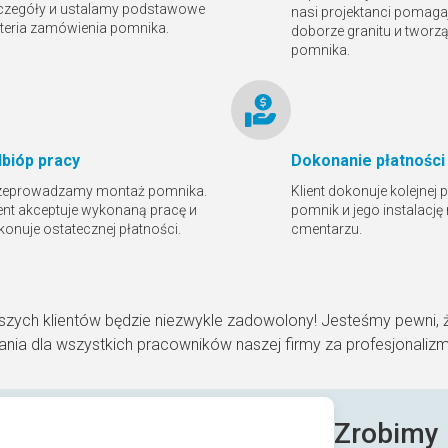
czegóły и ustalamy podstawowe
nasi projektanci pomaga
yteria zamówienia pomnika.
doborze granitu и tworz
pomnika.
bióр pracy
Dokonanie płatności
zeprowadzamy montaż pomnika.
Klient dokonuje kolejnej 
ient akceptuje wykonaną pracę и
pomnik и jego instalację
konuje ostatecznej płatności.
cmentarzu.
szych klientów będzie niezwykle zadowolony! Jesteśmy pewni, 
nia dla wszystkich pracowników naszej firmy za profesjonaliz
Zrobimy 