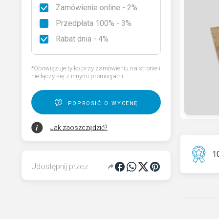
Zamówienie online - 2%
Rodzaje granitu
Przedpłata 100% - 3%
Wybierz nagrobek
Rabat dnia - 4%
Kod QR pamięci dla pomnika
*Obowiązuje tylko przy zamówieniu na stronie i
nie łączy się z innymi promocjami
poprosić o wycenę
Jak zaoszczędzić?
10
Udostępnij przez: