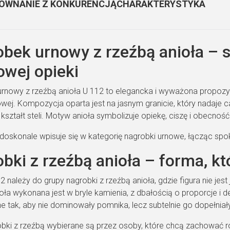
ÓWNANIE Z KONKURENCJĄ
CHARAKTERYSTYKA
bek urnowy z rzeźbą anioła – 
wej opieki
rnowy z rzeźbą anioła U 112 to elegancka i wyważona propozy
wej. Kompozycja oparta jest na jasnym granicie, który nadaje cał
kształt steli. Motyw anioła symbolizuje opiekę, ciszę i obecnoś
doskonale wpisuje się w kategorię nagrobki urnowe, łącząc sp
bki z rzeźbą anioła – forma, kt
 należy do grupy nagrobki z rzeźbą anioła, gdzie figura nie jest 
ła wykonana jest w bryle kamienia, z dbałością o proporcje i del
 tak, aby nie dominowały pomnika, lecz subtelnie go dopełniały
obki z rzeźbą wybierane są przez osoby, które chcą zachować 