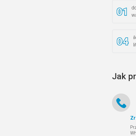
do
wa
i
l
Jak p
Zr
Pr
Wh