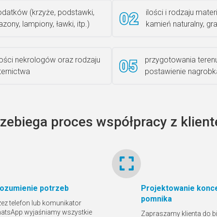
datków (krzyże, podstawki,
ilości i rodzaju materi
zony, lampiony, ławki, itp.)
kamień naturalny, gra
lości nekrologów oraz rodzaju
przygotowania teren
iternictwa
postawienie nagrobk
rzebiega proces współpracy z klien
ozumienie potrzeb
Projektowanie konce
pomnika
zez telefon lub komunikator
atsApp wyjaśniamy wszystkie
Zapraszamy klienta do bi