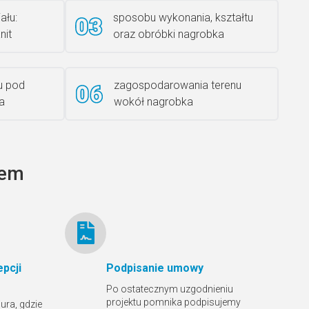
ału:
sposobu wykonania, kształtu
nit
oraz obróbki nagrobka
Rzeźba ANZK-60-BR-L
u pod
zagospodarowania terenu
a
wokół nagrobka
Ławka granitowa LG 12
tem
pcji
Podpisanie umowy
Po ostatecznym uzgodnieniu
projektu pomnika podpisujemy
ura, gdzie