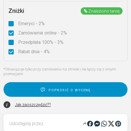
Zniżki
%
Znaleziono taniej
Emeryci - 2%
Zamówienie online - 2%
Przedpłata 100% - 3%
Rabat dnia - 4%
*Obowiązuje tylko przy zamówieniu na stronie i nie łączy się z innymi
promocjami
poprosić o wycenę
Jak zaoszczędzić??
Udostępnij przez: