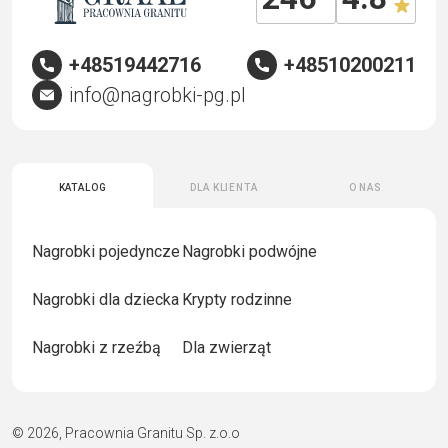
+48519442716
+48510200211
info@nagrobki-pg.pl
Katalog
Dla klienta
O nas
Nagrobki pojedyncze
Nagrobki podwójne
Nagrobki dla dziecka
Krypty rodzinne
Nagrobki z rzeźbą
Dla zwierząt
© 2026, Pracownia Granitu Sp. z.o.o