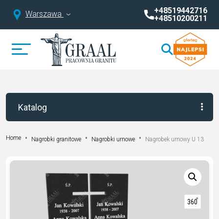
+48519442716
Warszawa
+48510200211
Katalog
Home
Nagrobki granitowe
Nagrobki urnowe
Nagrobek urnowy U 13