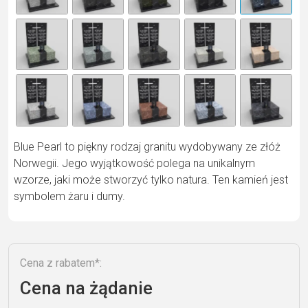
n
a
ti
v
e
:
Blue Pearl to piękny rodzaj granitu wydobywany ze złóż
Norwegii. Jego wyjątkowość polega na unikalnym
wzorze, jaki może stworzyć tylko natura. Ten kamień jest
symbolem żaru i dumy.
Cena z rabatem*:
Cena na żądanie