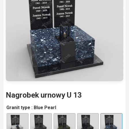
Nagrobek urnowy U 13
A
Granit type
: Blue Pearl
lt
e
r