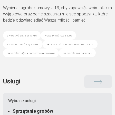
Wybierz nagrobek urnowy U 13, aby zapewnić swoim bliskim
wyjątkowe oraz pełne szacunku miejsce spoczynku, które
będzie odzwierciedlać Waszą miłość i pamięć.
zapoznać się z opiniami
przeczytać nasz blog
skontaktować się z nami
skorzystać z bezpłatnej konsultacji
obejrzeć zdjęcia gotowych nagrobków
przejrzeć inne nagrobki
Usługi
Wybrane usługi
Sprzątanie grobów