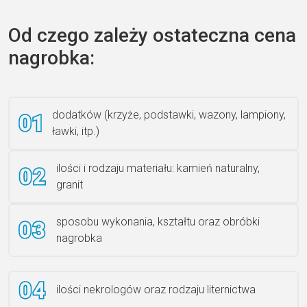
Od czego zależy ostateczna cena
nagrobka:
Książka 2
dodatków (krzyże, podstawki, wazony, lampiony,
ławki, itp.)
Rzeźba ANZK-60-BR-L
ilości i rodzaju materiału: kamień naturalny,
granit
sposobu wykonania, kształtu oraz obróbki
Ławka granitowa LG 12
nagrobka
ilości nekrologów oraz rodzaju liternictwa