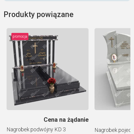
A
l
Produkty powiązane
t
e
r
promocja
n
a
t
i
v
e
:
e
Cena na żądanie
Nagrobek podwójny KD 3
Nagrobek pojedy