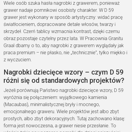
Wiele osób szuka hasła nagrobki z grawerem, ponieważ
grawer nadaje pomnikowi osobisty charakter. W D 59
grawer jest wykonany w sposób artystyczny: widać pracę
światłocieniem, dopracowane detale włosów, twarzy i
skrzydeł. Czerń tablicy wzmacnia kontrast, dzięki czemu
obraz pozostaje czytelny przez lata. W Pracownia Granitu
Graal dbamy o to, aby nagrobki z grawerem wyglądały jak
praca premium – nie płasko, nie „technicznie”, tylko miękko i
z wyczuciem.
Nagrobki dziecięce wzory – czym D 59
różni się od standardowych projektów?
Jeżeli porównują Państwo nagrobki dziecięce wzory, D 59
wyróżnia się połączeniem: wyjątkowego kamienia
(Macaubas), minimalistycznej bryły i mocnego,
emocjonalnego graweru. Wiele projektów jest albo zbyt
prostych, albo zbyt dekoracyjnych. Tutaj zachowano klasę:
forma jest nowoczesna, a grawer niesie przesłanie. To