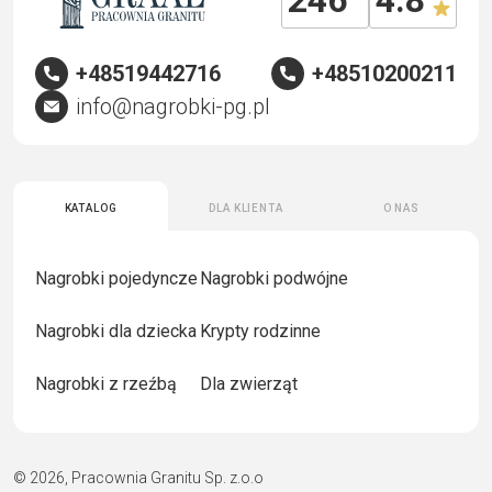
246
4.8
+48519442716
+48510200211
info@nagrobki-pg.pl
Katalog
Dla klienta
O nas
Nagrobki pojedyncze
Nagrobki podwójne
Nagrobki dla dziecka
Krypty rodzinne
Nagrobki z rzeźbą
Dla zwierząt
© 2026, Pracownia Granitu Sp. z.o.o