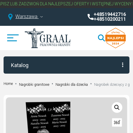
B ZADZWOŃ DLA NAJLEPSZEJ OFERTY I WSTĘPNEJ WYCENY NAGROB
+48519442716
Warszawa
+48510200211
Katalog
Home
Nagrobki granitowe
Nagrobki dla dziecka
Nagrobek dziecięcy z gr