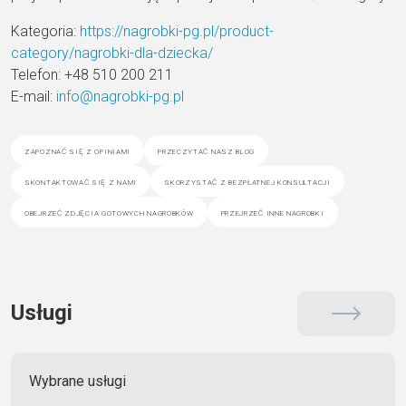
Kategoria:
https://nagrobki-pg.pl/product-
category/nagrobki-dla-dziecka/
Telefon: +48 510 200 211
E-mail:
info@nagrobki-pg.pl
zapoznać się z opiniami
przeczytać nasz blog
skontaktować się z nami
skorzystać z bezpłatnej konsultacji
obejrzeć zdjęcia gotowych nagrobków
przejrzeć inne nagrobki
Usługi
Wybrane usługi