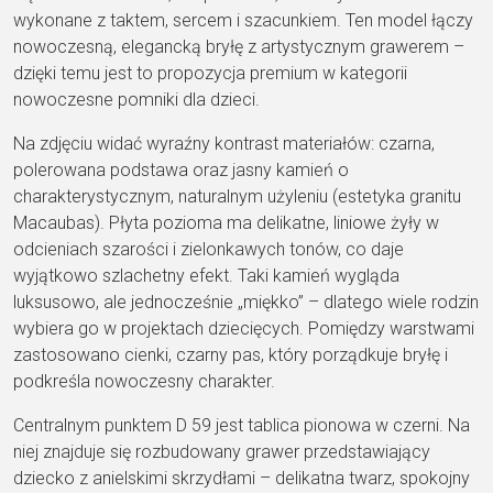
wykonane z taktem, sercem i szacunkiem. Ten model łączy
nowoczesną, elegancką bryłę z artystycznym grawerem –
dzięki temu jest to propozycja premium w kategorii
nowoczesne pomniki dla dzieci.
Na zdjęciu widać wyraźny kontrast materiałów: czarna,
polerowana podstawa oraz jasny kamień o
charakterystycznym, naturalnym użyleniu (estetyka granitu
Macaubas). Płyta pozioma ma delikatne, liniowe żyły w
odcieniach szarości i zielonkawych tonów, co daje
wyjątkowo szlachetny efekt. Taki kamień wygląda
luksusowo, ale jednocześnie „miękko” – dlatego wiele rodzin
wybiera go w projektach dziecięcych. Pomiędzy warstwami
zastosowano cienki, czarny pas, który porządkuje bryłę i
podkreśla nowoczesny charakter.
Centralnym punktem D 59 jest tablica pionowa w czerni. Na
niej znajduje się rozbudowany grawer przedstawiający
dziecko z anielskimi skrzydłami – delikatna twarz, spokojny