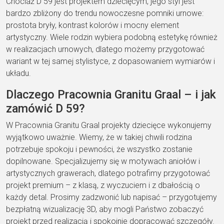
Chociaż D 59 jest projektem dziecięcym, jego styl jest
bardzo zbliżony do trendu nowoczesne pomniki urnowe:
prostota bryły, kontrast kolorów i mocny element
artystyczny. Wiele rodzin wybiera podobną estetykę również
w realizacjach urnowych, dlatego możemy przygotować
wariant w tej samej stylistyce, z dopasowaniem wymiarów i
układu.
Dlaczego Pracownia Granitu Graal – i jak
zamówić D 59?
W Pracownia Granitu Graal projekty dziecięce wykonujemy
wyjątkowo uważnie. Wiemy, że w takiej chwili rodzina
potrzebuje spokoju i pewności, że wszystko zostanie
dopilnowane. Specjalizujemy się w motywach aniołów i
artystycznych grawerach, dlatego potrafimy przygotować
projekt premium – z klasą, z wyczuciem i z dbałością o
każdy detal. Prosimy zadzwonić lub napisać – przygotujemy
bezpłatną wizualizację 3D, aby mogli Państwo zobaczyć
projekt przed realizacją i spokojnie dopracować szczegóły.