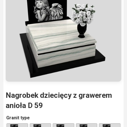
Nagrobek dziecięcy z grawerem
anioła D 59
A
Granit type
lt