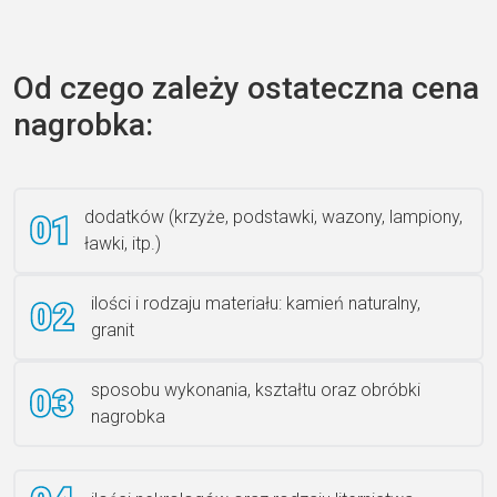
Zecero jaskółka 3150
Od czego zależy ostateczna cena
nagrobka:
Książka 2
dodatków (krzyże, podstawki, wazony, lampiony,
ławki, itp.)
Rzeźba ANZK-60-BR-L
ilości i rodzaju materiału: kamień naturalny,
granit
sposobu wykonania, kształtu oraz obróbki
Ławka granitowa LG 12
nagrobka